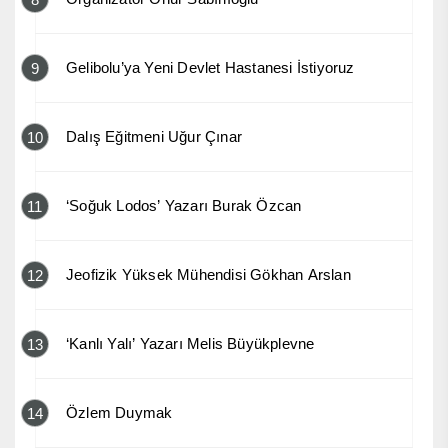
Gelibolu’ya Yeni Devlet Hastanesi İstiyoruz
9
Dalış Eğitmeni Uğur Çınar
10
‘Soğuk Lodos’ Yazarı Burak Özcan
11
Jeofizik Yüksek Mühendisi Gökhan Arslan
12
‘Kanlı Yalı’ Yazarı Melis Büyükplevne
13
Özlem Duymak
14