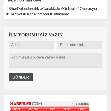
Haber: Osman Okan
#SiberDolandırıcılık #Çanakkale #Gelibolu #Operasyon
#Emniyet #DijitalMateryal #Tutuklama
İLK YORUMU SİZ YAZIN