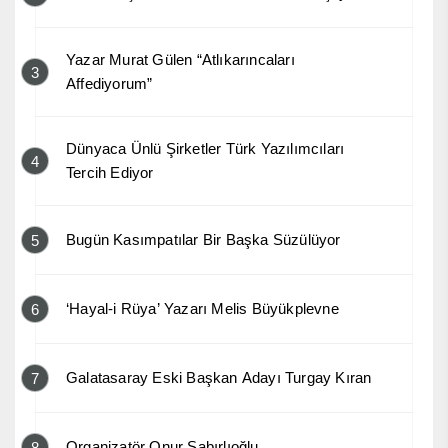
Yazar Murat Gülen “Atlıkarıncaları
3
Affediyorum”
Dünyaca Ünlü Şirketler Türk Yazılımcıları
4
Tercih Ediyor
Bugün Kasımpatılar Bir Başka Süzülüyor
5
‘Hayal-i Rüya’ Yazarı Melis Büyükplevne
6
Galatasaray Eski Başkan Adayı Turgay Kıran
7
Organizatör Onur Sabırlıoğlu
8