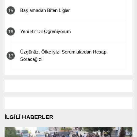
Başlamadan Biten Ligler
15
Yeni Bir Dil Öğreniyorum
16
Üzgünüz, Öfkeliyiz! Sorumlulardan Hesap
17
Soracağız!
İLGİLİ HABERLER