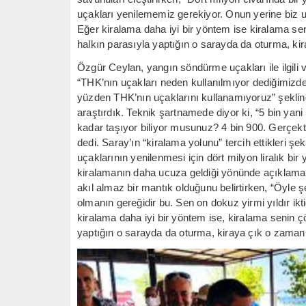
uçakları yenilememiz gerekiyor. Onun yerine biz uç
Eğer kiralama daha iyi bir yöntem ise kiralama s
halkın parasıyla yaptığın o sarayda da oturma, ki
Özgür Ceylan, yangın söndürme uçakları ile ilgili
“THK’nın uçakları neden kullanılmıyor dediğimizd
yüzden THK’nın uçaklarını kullanamıyoruz” şeklind
araştırdık. Teknik şartnamede diyor ki, “5 bin yani
kadar taşıyor biliyor musunuz? 4 bin 900. Gerçekt
dedi. Saray’ın “kiralama yolunu” tercih ettikleri 
uçaklarının yenilenmesi için dört milyon liralık bir
kiralamanın daha ucuza geldiği yönünde açıklamal
akıl almaz bir mantık olduğunu belirtirken, “Öyle şe
olmanın gereğidir bu. Sen on dokuz yirmi yıldır i
kiralama daha iyi bir yöntem ise, kiralama senin 
yaptığın o sarayda da oturma, kiraya çık o zaman