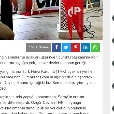
1.540 Okuma
ngın söndürme uçakları üzerinden cumhurbaşkanı’na ağır
n söndürme uçağın yok, bunlar devler olmanın gereği.
 yangınlarına Türk Hava Kurumu (THK) uçakları yerine
nu savunan Cumhurbaşkanı’nı ağır bir dille eleştirerek
ır. Devlet olmanın gereğidir bu. Sen on dokuz yirmi yıldır
dedi.
 toplantısında yaptığı konuşmada, Saray’ın orman
r bir dille eleştirdi. Özgür Ceylan THK’nın yangın
e kiralamanın daha ucuz bir yol olduğu yönündeki
r yatırımdan bahsediyor. “Yatırım yapmamız gerekiyor,