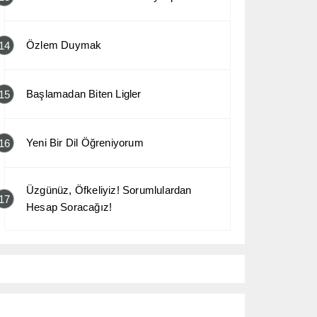
Özlem Duymak
14
Başlamadan Biten Ligler
15
Yeni Bir Dil Öğreniyorum
16
Üzgünüz, Öfkeliyiz! Sorumlulardan
17
Hesap Soracağız!