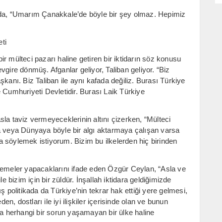
ada, “Umarım Çanakkale’de böyle bir şey olmaz. Hepimiz
ti
r mülteci pazarı haline getiren bir iktidarın söz konusu
vgire dönmüş. Afganlar geliyor, Taliban geliyor. “Biz
kanı. Biz Taliban ile aynı kafada değiliz. Burası Türkiye
 Cumhuriyeti Devletidir. Burası Laik Türkiye
la taviz vermeyeceklerinin altını çizerken, “Mülteci
sa veya Dünyaya böyle bir algı aktarmaya çalışan varsa
 söylemek istiyorum. Bizim bu ilkelerden hiç birinden
lemeler yapacaklarını ifade eden Özgür Ceylan, “Asla ve
e bizim için bir züldür. İnşallah iktidara geldiğimizde
ş politikada da Türkiye’nin tekrar hak ettiği yere gelmesi,
en, dostları ile iyi ilişkiler içerisinde olan ve bunun
da herhangi bir sorun yaşamayan bir ülke haline