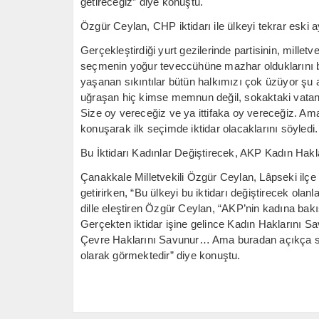
getireceğiz” diye konuştu.
Özgür Ceylan, CHP iktidarı ile ülkeyi tekrar eski ay
Gerçekleştirdiği yurt gezilerinde partisinin, millet
seçmenin yoğur teveccühüne mazhar olduklarını bel
yaşanan sıkıntılar bütün halkımızı çok üzüyor şu
uğraşan hiç kimse memnun değil, sokaktaki vatan
Size oy vereceğiz ve ya ittifaka oy vereceğiz. Ama 
konuşarak ilk seçimde iktidar olacaklarını söyledi.
Bu İktidarı Kadınlar Değiştirecek, AKP Kadın Hak
Çanakkale Milletvekili Özgür Ceylan, Lâpseki ilçe
getirirken, “Bu ülkeyi bu iktidarı değiştirecek olanla
dille eleştiren Özgür Ceylan, “AKP’nin kadına bak
Gerçekten iktidar işine gelince Kadın Haklarını Sa
Çevre Haklarını Savunur… Ama buradan açıkça söy
olarak görmektedir” diye konuştu.