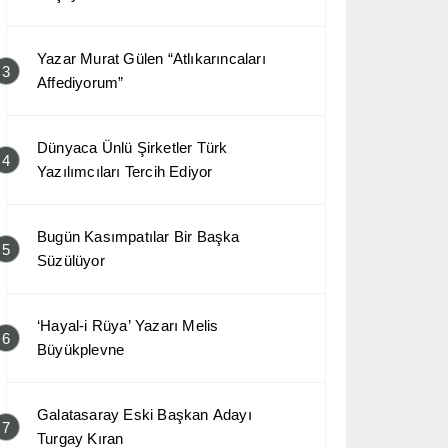
Yazar Murat Gülen “Atlıkarıncaları
3
Affediyorum”
Dünyaca Ünlü Şirketler Türk
4
Yazılımcıları Tercih Ediyor
Bugün Kasımpatılar Bir Başka
5
Süzülüyor
‘Hayal-i Rüya’ Yazarı Melis
6
Büyükplevne
Galatasaray Eski Başkan Adayı
7
Turgay Kıran