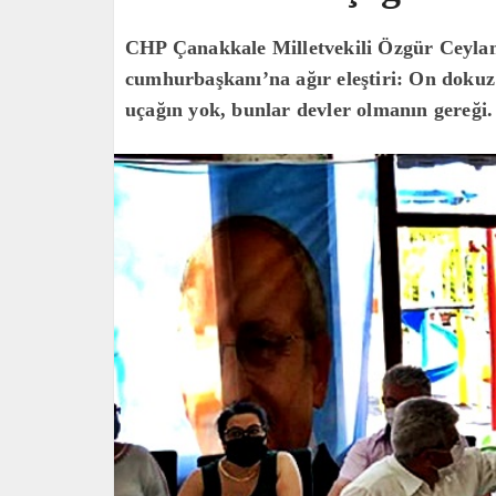
CHP Çanakkale Milletvekili Özgür Ceylan
cumhurbaşkanı’na ağır eleştiri: On dokuz
uçağın yok, bunlar devler olmanın gereği