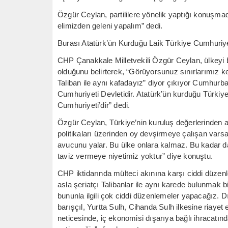
Özgür Ceylan, partililere yönelik yaptığı konuşm
elimizden geleni yapalım” dedi.
Burası Atatürk’ün Kurduğu Laik Türkiye Cumhuriye
CHP Çanakkale Milletvekili Özgür Ceylan, ülkeyi bi
olduğunu belirterek, “Görüyorsunuz sınırlarımız ke
Taliban ile aynı kafadayız” diyor çıkıyor Cumhurbaş
Cumhuriyeti Devletidir. Atatürk’ün kurduğu Türkiye
Cumhuriyeti’dir” dedi.
Özgür Ceylan, Türkiye’nin kuruluş değerlerinden as
politikaları üzerinden oy devşirmeye çalışan var
avucunu yalar. Bu ülke onlara kalmaz. Bu kadar da
taviz vermeye niyetimiz yoktur” diye konuştu.
CHP iktidarında mülteci akınına karşı ciddi düzen
asla şeriatçı Talibanlar ile aynı karede bulunmak bil
bununla ilgili çok ciddi düzenlemeler yapacağız. Dı
barışçıl, Yurtta Sulh, Cihanda Sulh ilkesine riayet ed
neticesinde, iç ekonomisi dışarıya bağlı ihracatın