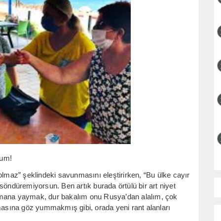
rum!
olmaz” şeklindeki savunmasını eleştirirken, “Bu ülke cayır
söndüremiyorsun. Ben artık burada örtülü bir art niyet
ana yaymak, dur bakalım onu Rusya’dan alalım, çok
sına göz yummakmış gibi, orada yeni rant alanları