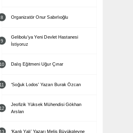
Organizatör Onur Sabırlıoğlu
8
Gelibolu’ya Yeni Devlet Hastanesi
9
İstiyoruz
Dalış Eğitmeni Uğur Çınar
10
‘Soğuk Lodos’ Yazarı Burak Özcan
11
Jeofizik Yüksek Mühendisi Gökhan
12
Arslan
‘Kanlı Yalı’ Yazarı Melis Büyükplevne
13