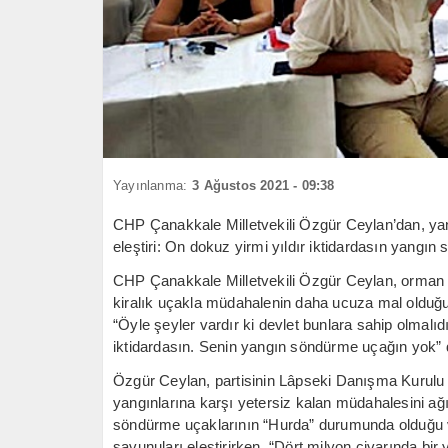
Yayınlanma:
3 Ağustos 2021 - 09:38
CHP Çanakkale Milletvekili Özgür Ceylan’dan, ya
eleştiri: On dokuz yirmi yıldır iktidardasın yangı
CHP Çanakkale Milletvekili Özgür Ceylan, orman
kiralık uçakla müdahalenin daha ucuza mal olduğu
“Öyle şeyler vardır ki devlet bunlara sahip olmalıd
iktidardasın. Senin yangın söndürme uçağın yok” 
Özgür Ceylan, partisinin Lâpseki Danışma Kurulu
yangınlarına karşı yetersiz kalan müdahalesini ağı
söndürme uçaklarının “Hurda” durumunda olduğu v
savunuları eleştirirken, “Dört milyon civarında bi