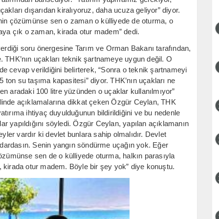
akları dışarıdan kiralıyoruz, daha ucuza geliyor” diyor.
enin çözümünse sen o zaman o külliyede de oturma, o
raya çık o zaman, kirada otur madem” dedi.
 verdiği soru önergesine Tarım ve Orman Bakanı tarafından,
e. THK’nın uçakları teknik şartnameye uygun değil. O
e cevap verildiğini belirterek, “Sonra o teknik şartnameyi
 5 ton su taşıma kapasitesi” diyor. THK’nın uçakları ne
en aradaki 100 litre yüzünden o uçaklar kullanılmıyor”
şeklinde açıklamalarına dikkat çeken Özgür Ceylan, THK
 yatırıma ihtiyaç duyulduğunun bildirildiğini ve bu nedenle
ar yapıldığını söyledi. Özgür Ceylan, yapılan açıklamanın
yler vardır ki devlet bunlara sahip olmalıdır. Devlet
ktidardasın. Senin yangın söndürme uçağın yok. Eğer
çözümünse sen de o külliyede oturma, halkın parasıyla
, kirada otur madem. Böyle bir şey yok” diye konuştu.