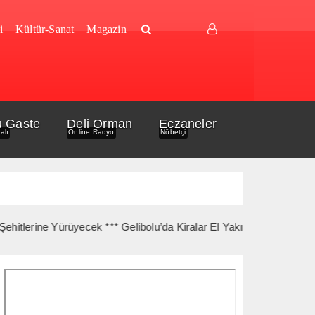
i
Kültür-Sanat
Magazin
u Gaste
Deli Orman
Eczaneler
alı
Online Radyo
Nöbetçi
ürüyecek *** Gelibolu’da Kiralar El Yakıyor *** Gelibolu Açıkların