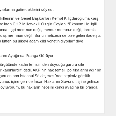
arlarına getireceklerini söyledi.
vekillerinin ve Genel Başkanları Kemal Kılıçdaroğlu’na karşı
irten CHP Milletvekili Özgür Ceylan, “Ekonomi ile ilgili
 anda. İşçi memnun değil, memur memnun değil, tarımla
daş memnun değil. Bunun neticesinde bize gelen ifade şu:
lütfen bu ülkeyi adam gibi yönetin diyorlar” diye
larını Ayağında Pranga Görüyor
 örgütünde kadın temsilinden duyduğu gururu dile
r kadınlardır” dedi. AKP’nin hak temelli politikalarını ağır bir
ışını en son İstanbul Sözleşmesi’nde hepimiz gördük.
vunur, işine gelince İnsan Haklarını Savunur, işine gelince
lüyorum, bu hakların hepsini kendi ayağına bir pranga