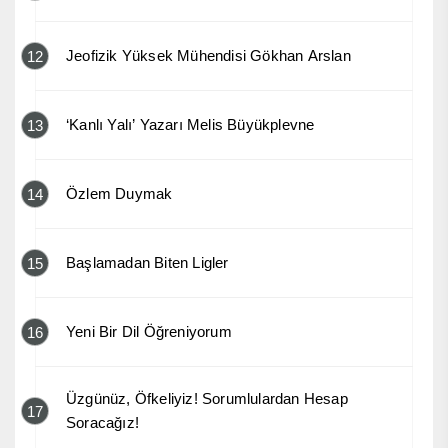
Jeofizik Yüksek Mühendisi Gökhan Arslan
12
‘Kanlı Yalı’ Yazarı Melis Büyükplevne
13
Özlem Duymak
14
Başlamadan Biten Ligler
15
Yeni Bir Dil Öğreniyorum
16
Üzgünüz, Öfkeliyiz! Sorumlulardan Hesap
17
Soracağız!