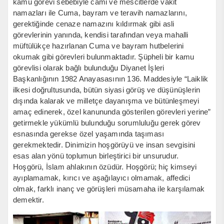
kamu görevi sebebiyle cami ve mescitlerde vakit
namazları ile Cuma, bayram ve teravih namazlarını,
gerektiğinde cenaze namazını kıldırmak gibi asli
görevlerinin yanında, kendisi tarafından veya mahalli
müftülükçe hazırlanan Cuma ve bayram hutbelerini
okumak gibi görevleri bulunmaktadır. Şüpheli bir kamu
görevlisi olarak bağlı bulunduğu Diyanet İşleri
Başkanlığının 1982 Anayasasının 136. Maddesiyle “Laiklik
ilkesi doğrultusunda, bütün siyasi görüş ve düşünüşlerin
dışında kalarak ve milletçe dayanışma ve bütünleşmeyi
amaç edinerek, özel kanununda gösterilen görevleri yerine”
getirmekle yükümlü bulunduğu sorumluluğu gerek görev
esnasında gerekse özel yaşamında taşıması
gerekmektedir. Dinimizin hoşgörüyü ve insan sevgisini
esas alan yönü toplumun birleştirici bir unsurudur.
Hoşgörü, İslam ahlakının özüdür. Hoşgörü; hiç kimseyi
ayıplamamak, kırıcı ve aşağılayıcı olmamak, affedici
olmak, farklı inanç ve görüşleri müsamaha ile karşılamak
demektir.