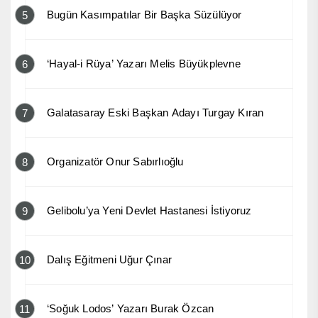
Bugün Kasımpatılar Bir Başka Süzülüyor
5
‘Hayal-i Rüya’ Yazarı Melis Büyükplevne
6
Galatasaray Eski Başkan Adayı Turgay Kıran
7
Organizatör Onur Sabırlıoğlu
8
Gelibolu’ya Yeni Devlet Hastanesi İstiyoruz
9
Dalış Eğitmeni Uğur Çınar
10
‘Soğuk Lodos’ Yazarı Burak Özcan
11