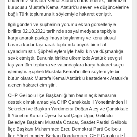
önderimiz Mustafa Kemal Atatürk’ü kastederek, ülkemizin
kurucusu Mustafa Kemal Atatürk’ü seven ve düşüncelerine
bağlı Türk toplumuna it söylemiyle hakaret etmiştir.
İlgili gönderi ve şüphelinin yorumu ekran görselleriyle
birlikte 02.10.2021 tarihinde sosyal medyada tepkiyle
karşılanarak paylaşılmaya başlanmış ve konu ulusal
basına kadar taşınarak toplumda büyük bir infial
uyandırmıştır. Şüpheli eylemiyle halkı kin ve düşmanlığa
sevk etmiştir. Bununla birlikte ülkemizde Atatürk sevgisi
taşıyan tüm topluma ve vatandaşlara karşı hakaret suçu
işlemiştir. Şüpheli Mustafa Kemal’in itleri söylemiyle bir
bütün olarak Mustafa Kemal Atatürk’ü kastederek Atatürk’e
alenen hakaret etmiştir”.
CHP Gelibolu İlçe Başkanlığı’nın basın açıklamasına
destek olmak amacıyla CHP Çanakkale İl Yönetiminden İl
Sekreteri ve Başkan Yardımcısı Doğan Ateş ve Çanakkale
İl Yönetim Kurulu Üyesi İsmail Çağrı Uğur, Gelibolu
Belediye Başkanı Mustafa Özacar, Saadet Partisi Gelibolu
İlçe Başkanı Muhammed Erer, Demokrat Parti Gelibolu
İlçe Yönetiminden Berkan Dondurmacı, CHP Çanakkale İl