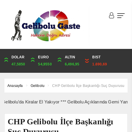
DOLAR
ONS
EURO
ALTIN
ALTIN
ÇEYREK
BIST
CUMHURİYET
47,5850
4,245,76
54,9550
6,496,95
6,496,95
10,622,51
1.690,69
43,869,00
Anasayfa
Gelibolu
CHP Gelibolu İlçe Başkanlığı Suç Duyurusu
a Kiralar El Yakıyor *** Gelibolu Açıklarında Gemi Yangını Korkutt
CHP Gelibolu İlçe Başkanlığı
Suç Duyurusu