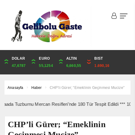
DOLAR
ONS
EURO
ALTIN
ALTIN
ÇEYREK
BIST
CUMHURİYET
47,6787
4,341,81
55,1254
6,660,55
6,660,55
10,889,99
1.690,16
44,750,00
Anasayfa
Haber
CHP’li Gürer; “Emeklinin Geçinmesi Mucize”
uzburnu Mercan Resifleri’nde 180 Tür Tespit Edildi *** 10 Ağustos’t
CHP’li Gürer; “Emeklinin
Geçinmesi Mucize”