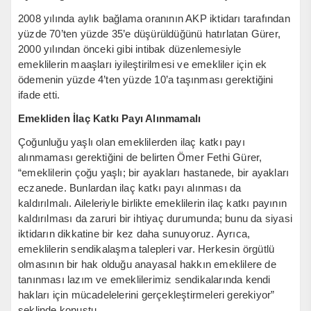
2008 yılında aylık bağlama oranının AKP iktidarı tarafından
yüzde 70’ten yüzde 35’e düşürüldüğünü hatırlatan Gürer,
2000 yılından önceki gibi intibak düzenlemesiyle
emeklilerin maaşları iyileştirilmesi ve emekliler için ek
ödemenin yüzde 4’ten yüzde 10’a taşınması gerektiğini
ifade etti.
Emekliden İlaç Katkı Payı Alınmamalı
Çoğunluğu yaşlı olan emeklilerden ilaç katkı payı
alınmaması gerektiğini de belirten Ömer Fethi Gürer,
“emeklilerin çoğu yaşlı; bir ayakları hastanede, bir ayakları
eczanede. Bunlardan ilaç katkı payı alınması da
kaldırılmalı. Aileleriyle birlikte emeklilerin ilaç katkı payının
kaldırılması da zaruri bir ihtiyaç durumunda; bunu da siyasi
iktidarın dikkatine bir kez daha sunuyoruz. Ayrıca,
emeklilerin sendikalaşma talepleri var. Herkesin örgütlü
olmasının bir hak olduğu anayasal hakkın emeklilere de
tanınması lazım ve emeklilerimiz sendikalarında kendi
hakları için mücadelelerini gerçekleştirmeleri gerekiyor”
şeklinde konuştu.