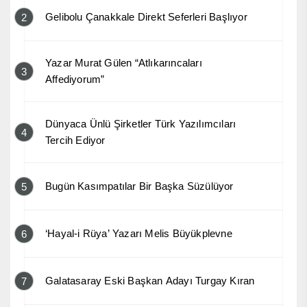
Gelibolu Çanakkale Direkt Seferleri Başlıyor
2
Yazar Murat Gülen “Atlıkarıncaları
3
Affediyorum”
Dünyaca Ünlü Şirketler Türk Yazılımcıları
4
Tercih Ediyor
Bugün Kasımpatılar Bir Başka Süzülüyor
5
‘Hayal-i Rüya’ Yazarı Melis Büyükplevne
6
Galatasaray Eski Başkan Adayı Turgay Kıran
7