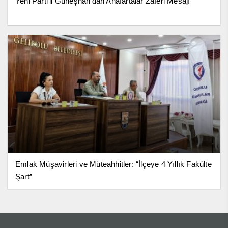
Yeni Parti’li Güneşhan’dan Anafartalar Zaferi Mesajı
Emlak Müşavirleri ve Müteahhitler: “İlçeye 4 Yıllık Fakülte
Şart”