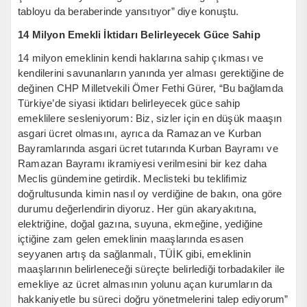
tabloyu da beraberinde yansıtıyor” diye konuştu.
14 Milyon Emekli İktidarı Belirleyecek Güce Sahip
14 milyon emeklinin kendi haklarına sahip çıkması ve
kendilerini savunanların yanında yer alması gerektiğine de
değinen CHP Milletvekili Ömer Fethi Gürer, “Bu bağlamda
Türkiye’de siyasi iktidarı belirleyecek güce sahip
emeklilere sesleniyorum: Biz, sizler için en düşük maaşın
asgari ücret olmasını, ayrıca da Ramazan ve Kurban
Bayramlarında asgari ücret tutarında Kurban Bayramı ve
Ramazan Bayramı ikramiyesi verilmesini bir kez daha
Meclis gündemine getirdik. Meclisteki bu teklifimiz
doğrultusunda kimin nasıl oy verdiğine de bakın, ona göre
durumu değerlendirin diyoruz. Her gün akaryakıtına,
elektriğine, doğal gazına, suyuna, ekmeğine, yediğine
içtiğine zam gelen emeklinin maaşlarında esasen
seyyanen artış da sağlanmalı, TÜİK gibi, emeklinin
maaşlarının belirleneceği süreçte belirlediği torbadakiler ile
emekliye az ücret almasının yolunu açan kurumların da
hakkaniyetle bu süreci doğru yönetmelerini talep ediyorum”