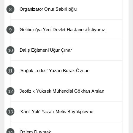
Organizatör Onur Sabırlıoğlu
8
Gelibolu’ya Yeni Devlet Hastanesi İstiyoruz
9
Dalış Eğitmeni Uğur Çınar
10
‘Soğuk Lodos’ Yazarı Burak Özcan
11
Jeofizik Yüksek Mühendisi Gökhan Arslan
12
‘Kanlı Yalı’ Yazarı Melis Büyükplevne
13
Özlem Duymak
14