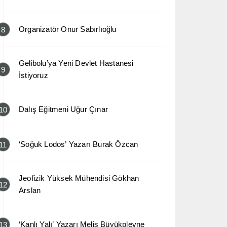
Organizatör Onur Sabırlıoğlu
8
Gelibolu’ya Yeni Devlet Hastanesi
9
İstiyoruz
Dalış Eğitmeni Uğur Çınar
10
‘Soğuk Lodos’ Yazarı Burak Özcan
11
Jeofizik Yüksek Mühendisi Gökhan
12
Arslan
‘Kanlı Yalı’ Yazarı Melis Büyükplevne
13