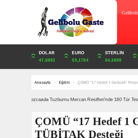
Gelibol
DOLAR
ONS
EURO
ALTIN
STERLİN
ÇEYREK
47,6892
4,341,43
55,1784
6,658,04
64,3899
10,885,90
Anasayfa
Eğitim
ÇOMÜ “17 Hedef 1 Gelecek” Proje
ka: Bozcaada Tuzburnu Mercan Resifleri’nde 180 Tür Tespit Edildi *
ÇOMÜ “17 Hedef 1 Ge
TÜBİTAK Desteği