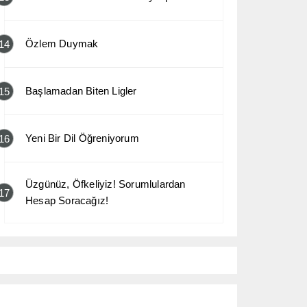
Özlem Duymak
14
Başlamadan Biten Ligler
15
Yeni Bir Dil Öğreniyorum
16
Üzgünüz, Öfkeliyiz! Sorumlulardan
17
Hesap Soracağız!