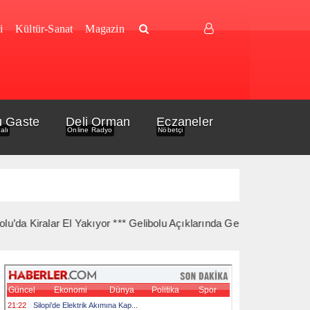
i
Kültür-Sanat
Magazin
u Gaste
Deli Orman
Eczaneler
alı
Online Radyo
Nöbetçi
ralar El Yakıyor *** Gelibolu Açıklarında Gemi Yangını Korkuttu **