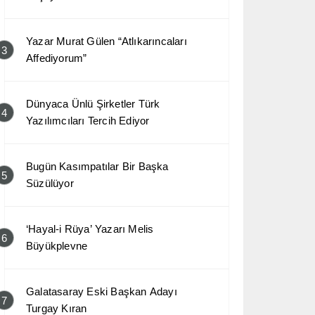
Yazar Murat Gülen “Atlıkarıncaları
3
Affediyorum”
Dünyaca Ünlü Şirketler Türk
4
Yazılımcıları Tercih Ediyor
Bugün Kasımpatılar Bir Başka
5
Süzülüyor
‘Hayal-i Rüya’ Yazarı Melis
6
Büyükplevne
Galatasaray Eski Başkan Adayı
7
Turgay Kıran