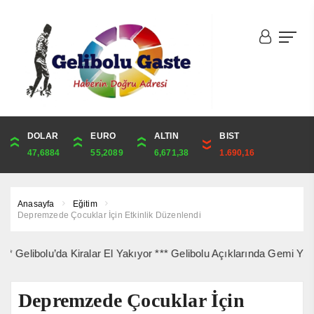
DOLAR
ONS
EURO
ALTIN
ALTIN
ÇEYREK
BIST
CUMHURİYET
47,6884
4,350,14
55,2089
6,671,38
6,671,38
10,907,70
1.690,16
44,829,00
Anasayfa
Eğitim
Depremzede Çocuklar İçin Etkinlik Düzenlendi
’da Kiralar El Yakıyor *** Gelibolu Açıklarında Gemi Yangını Korku
Depremzede Çocuklar İçin