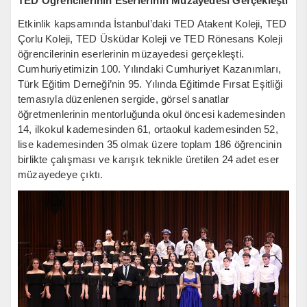
TED Öğrencilerinin Eserlerinin Müzayedesi Gerçekleşti
Etkinlik kapsamında İstanbul’daki TED Atakent Koleji, TED
Çorlu Koleji, TED Üsküdar Koleji ve TED Rönesans Koleji
öğrencilerinin eserlerinin müzayedesi gerçekleşti.
Cumhuriyetimizin 100. Yılındaki Cumhuriyet Kazanımları,
Türk Eğitim Derneği’nin 95. Yılında Eğitimde Fırsat Eşitliği
temasıyla düzenlenen sergide, görsel sanatlar
öğretmenlerinin mentorluğunda okul öncesi kademesinden
14, ilkokul kademesinden 61, ortaokul kademesinden 52,
lise kademesinden 35 olmak üzere toplam 186 öğrencinin
birlikte çalışması ve karışık teknikle üretilen 24 adet eser
müzayedeye çıktı.