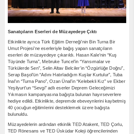
Sanatçıların Eserleri de Müzayedeye Çıktı
Etkinlikte ayrıca Türk Eğitim Derneği’nin Bin Turna Bir
Umut Projesi’ne eserleriyle bağış yapan sanatçıların
eserleri de müzayedeye çıkarıldı. Hasan Kale’nin “Kuş
Tüyünde Turna”, Mebruke Tuncel’in “Yansımalar ve
Türkülerde Sen”, Selin Altav Belciler’in “Özgürlüğe Doğru”,
Serap Başol’ün “Adını Hatırladığım Kuşlar Kurtulur”, Tuba
İnal’ın “Turna Pano”, Ozan Ünal’in “Kelebekli Kız” ve Ekber
Yeşilyurt’un “Sevgi” adlı eserler Deprem Geleceğimizi
Yıkmasın kampanyasına bağışta bulunan hayırseverlere
hediye edildi. Etkinlikte, depremde ebeveynlerini kaybetmiş
40 çocuğun eğitimlerini desteklemek üzere bağışta
bulunuldu.
Müzayedelerin ardından etkinlik TED Atakent, TED Çorlu,
TED Rönesans ve TED Üsküdar Koleji öğrencilerinden