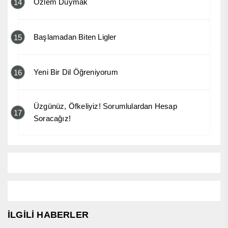
Özlem Duymak
14
Başlamadan Biten Ligler
15
Yeni Bir Dil Öğreniyorum
16
Üzgünüz, Öfkeliyiz! Sorumlulardan Hesap
17
Soracağız!
İLGİLİ HABERLER