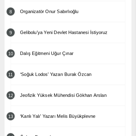
Organizatör Onur Sabırlıoğlu
8
Gelibolu’ya Yeni Devlet Hastanesi İstiyoruz
9
Dalış Eğitmeni Uğur Çınar
10
‘Soğuk Lodos’ Yazarı Burak Özcan
11
Jeofizik Yüksek Mühendisi Gökhan Arslan
12
‘Kanlı Yalı’ Yazarı Melis Büyükplevne
13