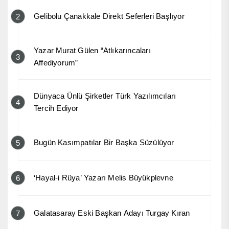
Gelibolu Çanakkale Direkt Seferleri Başlıyor
2
Yazar Murat Gülen “Atlıkarıncaları
3
Affediyorum”
Dünyaca Ünlü Şirketler Türk Yazılımcıları
4
Tercih Ediyor
Bugün Kasımpatılar Bir Başka Süzülüyor
5
‘Hayal-i Rüya’ Yazarı Melis Büyükplevne
6
Galatasaray Eski Başkan Adayı Turgay Kıran
7