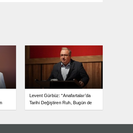
Levent Gürbüz: “Anafartalar’da
in
Tarihi Değiştiren Ruh, Bugün de
ığının
Milletimize Yol Göstermeye
Devam Ediyor”