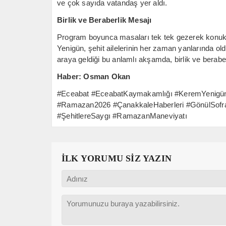
ve çok sayıda vatandaş yer aldı.
Birlik ve Beraberlik Mesajı
Program boyunca masaları tek tek gezerek konuk
Yenigün, şehit ailelerinin her zaman yanlarında old
araya geldiği bu anlamlı akşamda, birlik ve beraber
Haber: Osman Okan
#Eceabat #EceabatKaymakamlığı #KeremYenigün #Ş
#Ramazan2026 #ÇanakkaleHaberleri #GönülSofra
#ŞehitlereSaygı #RamazanManeviyatı
İLK YORUMU SİZ YAZIN