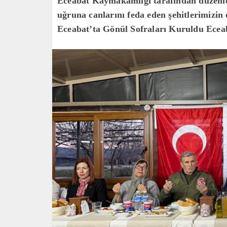
Eceabat Kaymakamlığı tarafından düzenlene
uğruna canlarını feda eden şehitlerimizin
Eceabat’ta Gönül Sofraları Kuruldu Ece