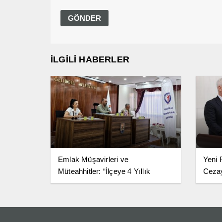
İLGİLİ HABERLER
Emlak Müşavirleri ve
Yeni 
Müteahhitler: “İlçeye 4 Yıllık
Ceza
Fakülte Şart”