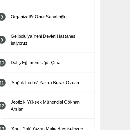
Organizatör Onur Sabırlıoğlu
8
Gelibolu’ya Yeni Devlet Hastanesi
9
İstiyoruz
Dalış Eğitmeni Uğur Çınar
10
‘Soğuk Lodos’ Yazarı Burak Özcan
11
Jeofizik Yüksek Mühendisi Gökhan
12
Arslan
‘Kanlı Yalı’ Yazarı Melis Büyükplevne
13