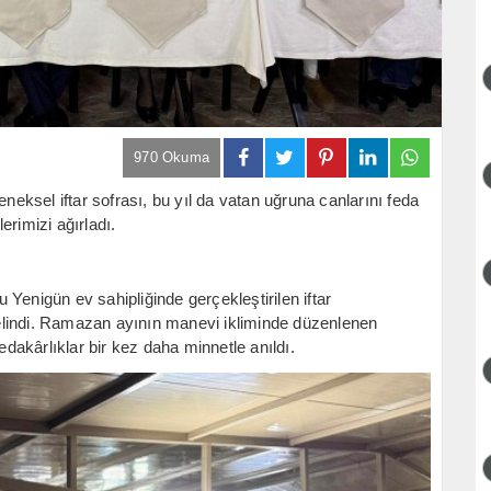
970 Okuma
ksel iftar sofrası, bu yıl da vatan uğruna canlarını feda
erimizi ağırladı.
nigün ev sahipliğinde gerçekleştirilen iftar
 gelindi. Ramazan ayının manevi ikliminde düzenlenen
akârlıklar bir kez daha minnetle anıldı.