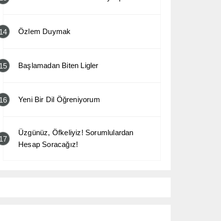
Özlem Duymak
14
Başlamadan Biten Ligler
15
Yeni Bir Dil Öğreniyorum
16
Üzgünüz, Öfkeliyiz! Sorumlulardan
17
Hesap Soracağız!