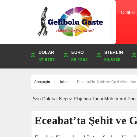
Gelibol
DOLAR
ONS
EURO
ALTIN
STERLİN
ÇEYREK
47,6787
4,341,81
55,1254
6,660,55
64,3468
10,889,99
Anasayfa
Haber
Eceabat’ta Şehit ve Gazi Ailelerine 
Son Dakika: Kepez Plajı’nda Tarihi Mühimmat Paniği *** “Saipe
Eceabat’ta Şehit ve Ga