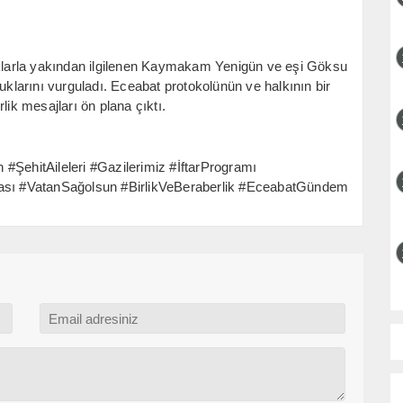
larla yakından ilgilenen Kaymakam Yenigün ve eşi Göksu
uklarını vurguladı. Eceabat protokolünün ve halkının bir
lik mesajları ön plana çıktı.
ehitAileleri #Gazilerimiz #İftarProgramı
sı #VatanSağolsun #BirlikVeBeraberlik #EceabatGündem