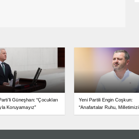
Parti’li Güneşhan: “Çocukları
Yeni Partili Engin Coşkun:
yla Koruyamayız”
“Anafartalar Ruhu, Milletimiz
Birlik ve Bağımsızlık Kararlıl
Simgesidir”