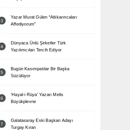
Yazar Murat Gülen “Atlıkarıncaları
3
Affediyorum”
Dünyaca Ünlü Şirketler Türk
4
Yazılımcıları Tercih Ediyor
Bugün Kasımpatılar Bir Başka
5
Süzülüyor
‘Hayal-i Rüya’ Yazarı Melis
6
Büyükplevne
Galatasaray Eski Başkan Adayı
7
Turgay Kıran