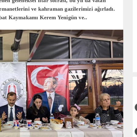
n geleneksel iftar sofrası, bu yıl da vatan
 emanetlerini ve kahraman gazilerimizi ağırladı.
abat Kaymakamı Kerem Yenigün ve..