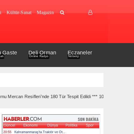
i
Kültür-Sanat
Magazin
u Gaste
Deli Orman
Eczaneler
alı
Online Radyo
Nöbetçi
ifleri’nde 180 Tür Tespit Edildi *** 10 Ağustos’ta Gelibolu Şehitl