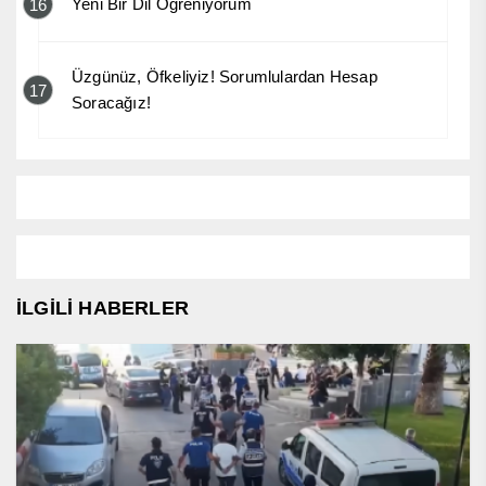
Yeni Bir Dil Öğreniyorum
16
Üzgünüz, Öfkeliyiz! Sorumlulardan Hesap
17
Soracağız!
İLGİLİ HABERLER