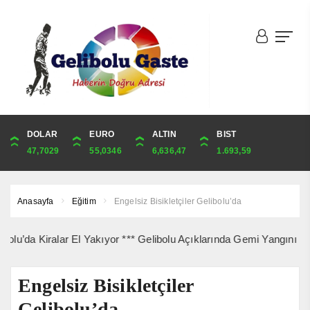
DOLAR
ONS
EURO
ALTIN
ALTIN
ÇEYREK
BIST
CUMHURİYET
47,7029
4,326,66
55,0346
6,636,47
6,636,47
10,850,62
1.693,59
44,229,00
Anasayfa
Eğitim
Engelsiz Bisikletçiler Gelibolu’da
a Kiralar El Yakıyor *** Gelibolu Açıklarında Gemi Yangını Korkutt
Engelsiz Bisikletçiler
Gelibolu’da