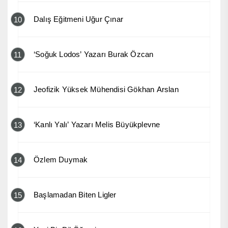
Dalış Eğitmeni Uğur Çınar
10
‘Soğuk Lodos’ Yazarı Burak Özcan
11
Jeofizik Yüksek Mühendisi Gökhan Arslan
12
‘Kanlı Yalı’ Yazarı Melis Büyükplevne
13
Özlem Duymak
14
Başlamadan Biten Ligler
15