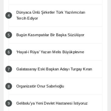
Dünyaca Ünlü Şirketler Türk Yazılımcıları
4
Tercih Ediyor
Bugün Kasımpatılar Bir Başka Süzülüyor
5
‘Hayal-i Rüya’ Yazarı Melis Büyükplevne
6
Galatasaray Eski Başkan Adayı Turgay Kıran
7
Organizatör Onur Sabırlıoğlu
8
Gelibolu’ya Yeni Devlet Hastanesi İstiyoruz
9