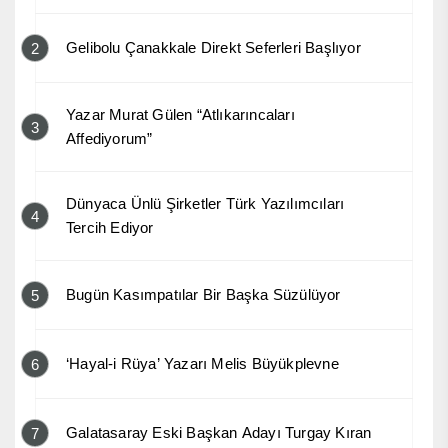
Gelibolu Çanakkale Direkt Seferleri Başlıyor
2
Yazar Murat Gülen “Atlıkarıncaları
3
Affediyorum”
Dünyaca Ünlü Şirketler Türk Yazılımcıları
4
Tercih Ediyor
Bugün Kasımpatılar Bir Başka Süzülüyor
5
‘Hayal-i Rüya’ Yazarı Melis Büyükplevne
6
Galatasaray Eski Başkan Adayı Turgay Kıran
7