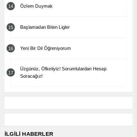
Özlem Duymak
14
Başlamadan Biten Ligler
15
Yeni Bir Dil Öğreniyorum
16
Üzgünüz, Öfkeliyiz! Sorumlulardan Hesap
17
Soracağız!
İLGİLİ HABERLER