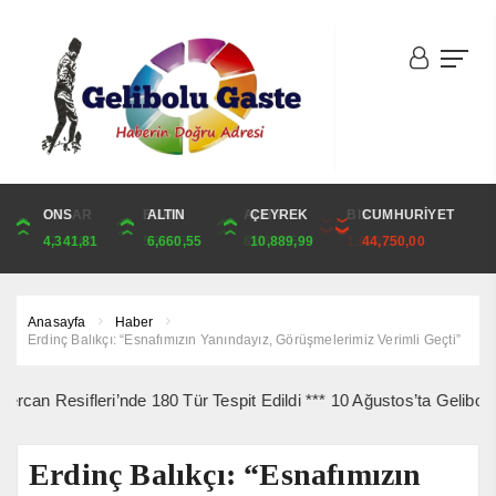
DOLAR
ONS
EURO
ALTIN
ALTIN
ÇEYREK
BIST
CUMHURİYET
47,6787
4,341,81
55,1254
6,660,55
6,660,55
10,889,99
1.690,16
44,750,00
Anasayfa
Haber
Erdinç Balıkçı: “Esnafımızın Yanındayız, Görüşmelerimiz Verimli Geçti”
ifleri’nde 180 Tür Tespit Edildi *** 10 Ağustos’ta Gelibolu Şehitl
Erdinç Balıkçı: “Esnafımızın