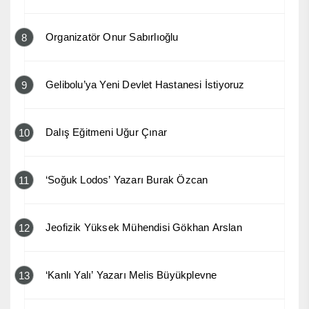
Organizatör Onur Sabırlıoğlu
8
Gelibolu’ya Yeni Devlet Hastanesi İstiyoruz
9
Dalış Eğitmeni Uğur Çınar
10
‘Soğuk Lodos’ Yazarı Burak Özcan
11
Jeofizik Yüksek Mühendisi Gökhan Arslan
12
‘Kanlı Yalı’ Yazarı Melis Büyükplevne
13