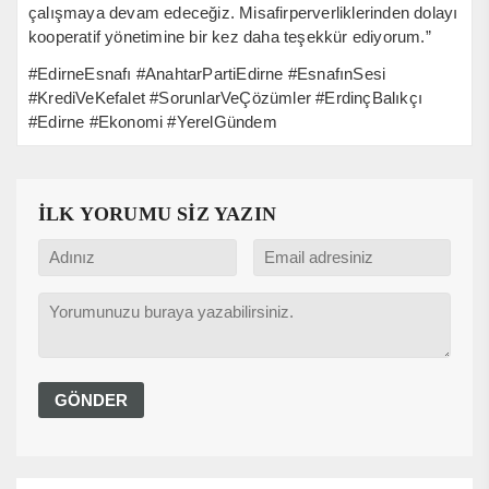
çalışmaya devam edeceğiz. Misafirperverliklerinden dolayı
kooperatif yönetimine bir kez daha teşekkür ediyorum.”
#EdirneEsnafı #AnahtarPartiEdirne #EsnafınSesi
#KrediVeKefalet #SorunlarVeÇözümler #ErdinçBalıkçı
#Edirne #Ekonomi #YerelGündem
İLK YORUMU SİZ YAZIN