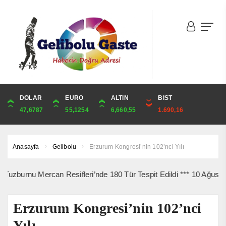
DOLAR
ONS
EURO
ALTIN
ALTIN
ÇEYREK
BIST
CUMHURİYET
47,6787
4,341,81
55,1254
6,660,55
6,660,55
10,889,99
1.690,16
44,750,00
Anasayfa
Gelibolu
Erzurum Kongresi’nin 102’nci Yılı
u Mercan Resifleri’nde 180 Tür Tespit Edildi *** 10 Ağustos’ta Gel
Erzurum Kongresi’nin 102’nci
Yılı