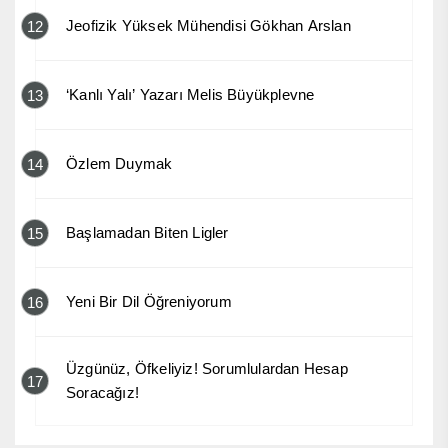
Jeofizik Yüksek Mühendisi Gökhan Arslan
12
‘Kanlı Yalı’ Yazarı Melis Büyükplevne
13
Özlem Duymak
14
Başlamadan Biten Ligler
15
Yeni Bir Dil Öğreniyorum
16
Üzgünüz, Öfkeliyiz! Sorumlulardan Hesap
17
Soracağız!