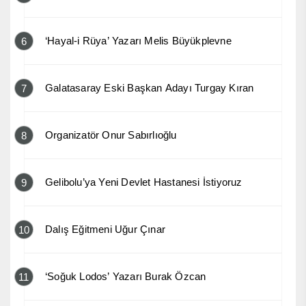
‘Hayal-i Rüya’ Yazarı Melis Büyükplevne
6
Galatasaray Eski Başkan Adayı Turgay Kıran
7
Organizatör Onur Sabırlıoğlu
8
Gelibolu’ya Yeni Devlet Hastanesi İstiyoruz
9
Dalış Eğitmeni Uğur Çınar
10
‘Soğuk Lodos’ Yazarı Burak Özcan
11