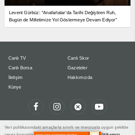
Levent Gürbüz: “Anafartalar’da Tarihi Değiştiren Ruh,
Bugün de Milletimize Yol Göstermeye Devam Ediyor”
Canlı TV
Canlı Skor
Canlı Borsa
Gazeteler
İletişim
Hakkımızda
Künye
Veri politikasındaki amaçlarla sınırlı ve mevzuata uygun şekilde
çerez konumlandırmaktayız. Detaylar için
veri politikamızı