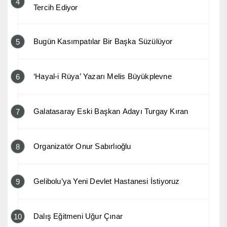
4
Tercih Ediyor
Bugün Kasımpatılar Bir Başka Süzülüyor
5
‘Hayal-i Rüya’ Yazarı Melis Büyükplevne
6
Galatasaray Eski Başkan Adayı Turgay Kıran
7
Organizatör Onur Sabırlıoğlu
8
Gelibolu’ya Yeni Devlet Hastanesi İstiyoruz
9
Dalış Eğitmeni Uğur Çınar
10