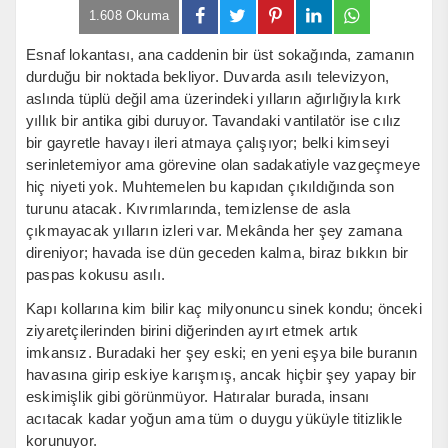
1.608 Okuma
Esnaf lokantası, ana caddenin bir üst sokağında, zamanın
durduğu bir noktada bekliyor. Duvarda asılı televizyon,
aslında tüplü değil ama üzerindeki yılların ağırlığıyla kırk
yıllık bir antika gibi duruyor. Tavandaki vantilatör ise cılız
bir gayretle havayı ileri atmaya çalışıyor; belki kimseyi
serinletemiyor ama görevine olan sadakatiyle vazgeçmeye
hiç niyeti yok. Muhtemelen bu kapıdan çıkıldığında son
turunu atacak. Kıvrımlarında, temizlense de asla
çıkmayacak yılların izleri var. Mekânda her şey zamana
direniyor; havada ise dün geceden kalma, biraz bıkkın bir
paspas kokusu asılı.
Kapı kollarına kim bilir kaç milyonuncu sinek kondu; önceki
ziyaretçilerinden birini diğerinden ayırt etmek artık
imkansız. Buradaki her şey eski; en yeni eşya bile buranın
havasına girip eskiye karışmış, ancak hiçbir şey yapay bir
eskimişlik gibi görünmüyor. Hatıralar burada, insanı
acıtacak kadar yoğun ama tüm o duygu yüküyle titizlikle
korunuyor.