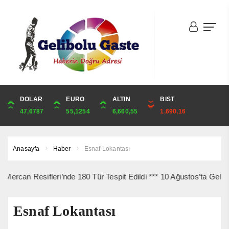
DOLAR
ONS
EURO
ALTIN
ALTIN
ÇEYREK
BIST
CUMHURİYET
47,6787
4,341,81
55,1254
6,660,55
6,660,55
10,889,99
1.690,16
44,750,00
Anasayfa
Haber
Esnaf Lokantası
Resifleri’nde 180 Tür Tespit Edildi *** 10 Ağustos’ta Gelibolu Şeh
Esnaf Lokantası