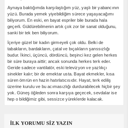
Aynaya baktığımda karşılaştığım yüz, yaşlı bir yabancının
yüzü. Burada yemek yiyebildiğim sürece yaşayacağımı
biliyorum. En eski, en bayat espriler bile burada hala
geçerli. Güldürebilmenin artık çok zor bir sanat olduğunu,
sanki bir tek ben biliyorum.
İçeriye güzel bir kadın girmeyeli çok oldu. Belki de
tabakların, bardakların, çatal ve bıçakların şanssızlığı
budur. İkinci, üçüncü, dördüncü, beşinci kez gelen herkes
bir süre buraya aittir; ancak sonunda herkes terk eder.
Geride sadece vantilatör, eski televizyon ve yazlıkçı
sinekler kalır; bir de emektar usta. Bayat ekmekler, kısa
süren ömrün en hazin hatırlatıcısıdır. Hayat, terk ediliş
üzerine kurulu ve bu acımasızlığı durdurabilecek hiçbir şey
yok. Güneş öğleden sonra karşıya geçecek, sevdalar ise
hep o bildiğimiz gibi, sessizce yüreklerde kalacak.
İLK YORUMU SİZ YAZIN