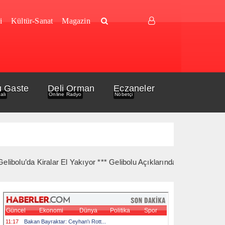
i
Kültür-Sanat
Magazin
u Gaste
Deli Orman
Eczaneler
alı
Online Radyo
Nöbetçi
da Kiralar El Yakıyor *** Gelibolu Açıklarında Gemi Yangını Korkut