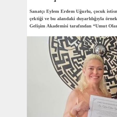
Sanatçı Eylem Erdem Uğurlu, çocuk istism
çektiği ve bu alandaki duyarlılığıyla örne
Gelişim Akademisi tarafından “Umut Olan