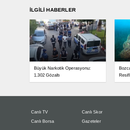
İLGİLİ HABERLER
Büyük Narkotik Operasyonu:
Bozc
1.302 Gözaltı
Resifl
Canlı TV
Canlı Skor
Canlı Borsa
Gazeteler