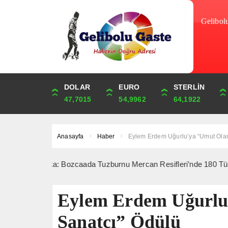
Gelibol
DOLAR
ONS
EURO
ALTIN
STERLİN
ÇEYREK
47,7015
4,291,87
54,9962
6,583,09
64,1922
10,763,35
Anasayfa
Haber
Eylem Erdem Uğurlu’ya “Umut Olan
 Dakika: Bozcaada Tuzburnu Mercan Resifleri’nde 180 Tür Tespit Edi
Eylem Erdem Uğurlu
Sanatçı” Ödülü