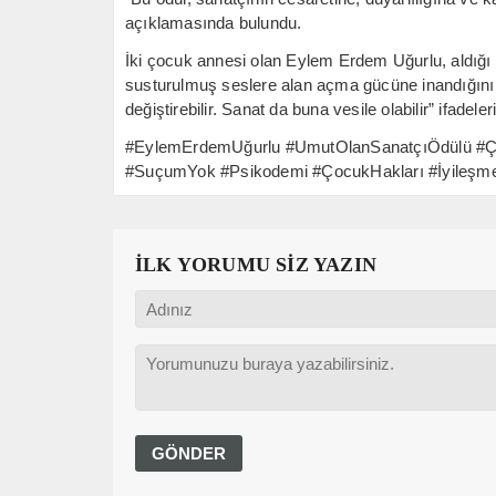
açıklamasında bulundu.
İki çocuk annesi olan Eylem Erdem Uğurlu, aldığı öd
susturulmuş seslere alan açma gücüne inandığını b
değiştirebilir. Sanat da buna vesile olabilir” ifadeleri
#EylemErdemUğurlu #UmutOlanSanatçıÖdülü #Çocu
#SuçumYok #Psikodemi #ÇocukHakları #İyileşme
İLK YORUMU SİZ YAZIN