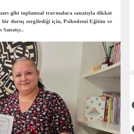
arı gibi toplumsal travmalara sanatıyla dikkat
k bir duruş sergilediği için, Psikodemi Eğitim ve
 Sanatçı..