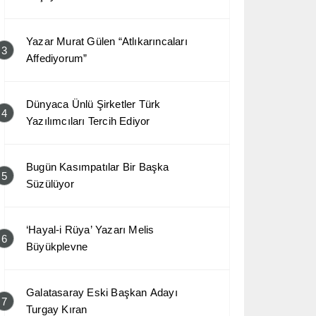
Yazar Murat Gülen “Atlıkarıncaları
3
Affediyorum”
Dünyaca Ünlü Şirketler Türk
4
Yazılımcıları Tercih Ediyor
Bugün Kasımpatılar Bir Başka
5
Süzülüyor
‘Hayal-i Rüya’ Yazarı Melis
6
Büyükplevne
Galatasaray Eski Başkan Adayı
7
Turgay Kıran