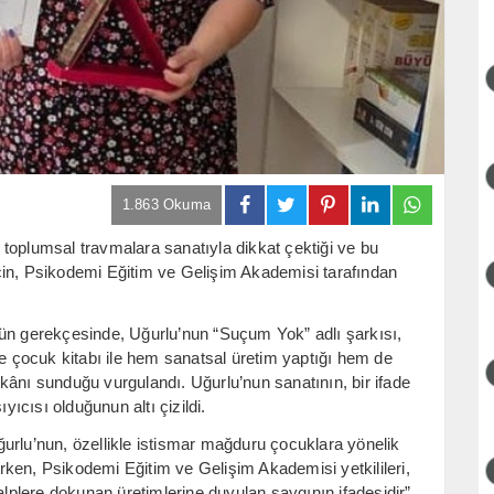
1.863 Okuma
toplumsal travmalara sanatıyla dikkat çektiği ve bu
 için, Psikodemi Eğitim ve Gelişim Akademisi tarafından
lün gerekçesinde, Uğurlu’nun “Suçum Yok” adlı şarkısı,
çocuk kitabı ile hem sanatsal üretim yaptığı hem de
kânı sunduğu vurgulandı. Uğurlu’nun sanatının, bir ifade
yıcısı olduğunun altı çizildi.
urlu’nun, özellikle istismar mağduru çocuklara yönelik
lirken, Psikodemi Eğitim ve Gelişim Akademisi yetkilileri,
alplere dokunan üretimlerine duyulan saygının ifadesidir”