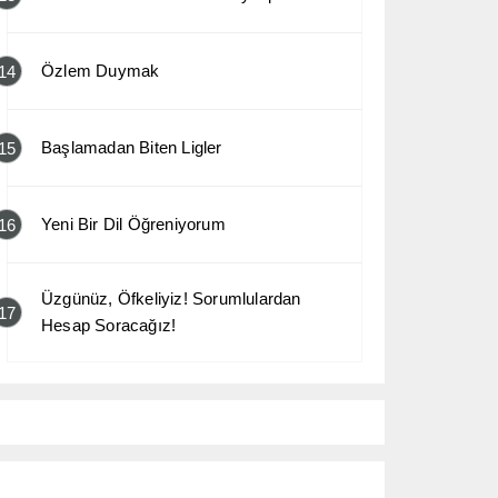
Özlem Duymak
14
Başlamadan Biten Ligler
15
Yeni Bir Dil Öğreniyorum
16
Üzgünüz, Öfkeliyiz! Sorumlulardan
17
Hesap Soracağız!