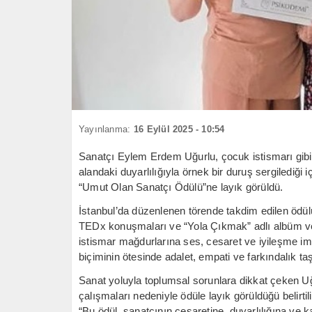
Yayınlanma:
16 Eylül 2025 - 10:54
Sanatçı Eylem Erdem Uğurlu, çocuk istismarı gibi 
alandaki duyarlılığıyla örnek bir duruş sergilediği
“Umut Olan Sanatçı Ödülü”ne layık görüldü.
İstanbul’da düzenlenen törende takdim edilen ödü
TEDx konuşmaları ve “Yola Çıkmak” adlı albüm ve 
istismar mağdurlarına ses, cesaret ve iyileşme im
biçiminin ötesinde adalet, empati ve farkındalık taşı
Sanat yoluyla toplumsal sorunlara dikkat çeken Uğ
çalışmaları nedeniyle ödüle layık görüldüğü belirti
“Bu ödül, sanatçının cesaretine, duyarlılığına ve k