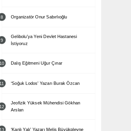
Organizatör Onur Sabırlıoğlu
8
Gelibolu’ya Yeni Devlet Hastanesi
9
İstiyoruz
Dalış Eğitmeni Uğur Çınar
10
‘Soğuk Lodos’ Yazarı Burak Özcan
11
Jeofizik Yüksek Mühendisi Gökhan
12
Arslan
‘Kanlı Yalı’ Yazarı Melis Büyükplevne
13