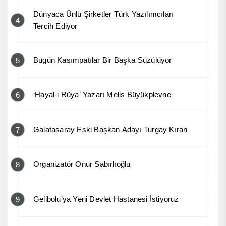
Dünyaca Ünlü Şirketler Türk Yazılımcıları
4
Tercih Ediyor
Bugün Kasımpatılar Bir Başka Süzülüyor
5
‘Hayal-i Rüya’ Yazarı Melis Büyükplevne
6
Galatasaray Eski Başkan Adayı Turgay Kıran
7
Organizatör Onur Sabırlıoğlu
8
Gelibolu’ya Yeni Devlet Hastanesi İstiyoruz
9