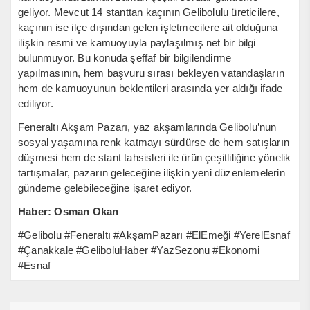
geliyor. Mevcut 14 stanttan kaçının Gelibolulu üreticilere,
kaçının ise ilçe dışından gelen işletmecilere ait olduğuna
ilişkin resmi ve kamuoyuyla paylaşılmış net bir bilgi
bulunmuyor. Bu konuda şeffaf bir bilgilendirme
yapılmasının, hem başvuru sırası bekleyen vatandaşların
hem de kamuoyunun beklentileri arasında yer aldığı ifade
ediliyor.
Feneraltı Akşam Pazarı, yaz akşamlarında Gelibolu’nun
sosyal yaşamına renk katmayı sürdürse de hem satışların
düşmesi hem de stant tahsisleri ile ürün çeşitliliğine yönelik
tartışmalar, pazarın geleceğine ilişkin yeni düzenlemelerin
gündeme gelebileceğine işaret ediyor.
Haber: Osman Okan
#Gelibolu #Feneraltı #AkşamPazarı #ElEmeği #YerelEsnaf
#Çanakkale #GeliboluHaber #YazSezonu #Ekonomi
#Esnaf