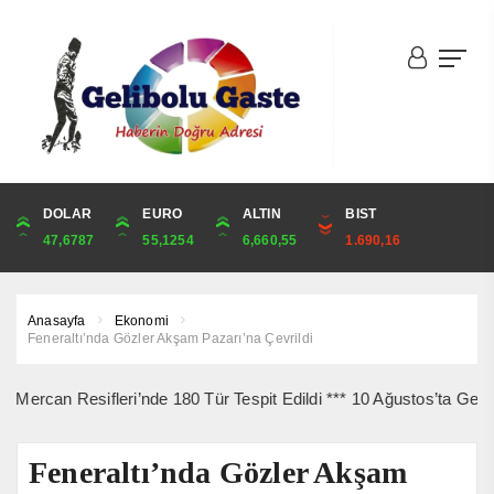
DOLAR
ONS
EURO
ALTIN
ALTIN
ÇEYREK
BIST
CUMHURİYET
47,6787
4,341,81
55,1254
6,660,55
6,660,55
10,889,99
1.690,16
44,750,00
Anasayfa
Ekonomi
Feneraltı’nda Gözler Akşam Pazarı’na Çevrildi
Resifleri’nde 180 Tür Tespit Edildi *** 10 Ağustos’ta Gelibolu Şeh
Feneraltı’nda Gözler Akşam