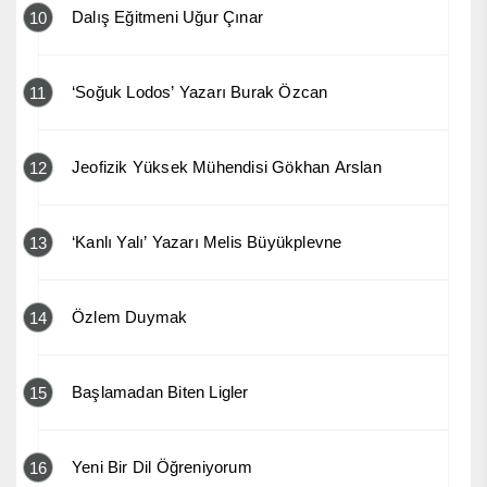
Dalış Eğitmeni Uğur Çınar
10
‘Soğuk Lodos’ Yazarı Burak Özcan
11
Jeofizik Yüksek Mühendisi Gökhan Arslan
12
‘Kanlı Yalı’ Yazarı Melis Büyükplevne
13
Özlem Duymak
14
Başlamadan Biten Ligler
15
Yeni Bir Dil Öğreniyorum
16