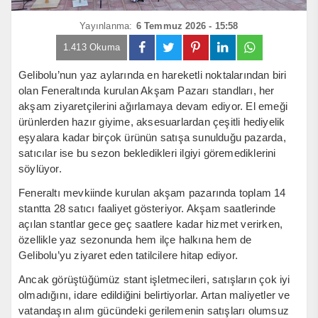
Yayınlanma:
6 Temmuz 2026 - 15:58
1.413 Okuma
Gelibolu’nun yaz aylarında en hareketli noktalarından biri
olan Feneraltında kurulan Akşam Pazarı standları, her
akşam ziyaretçilerini ağırlamaya devam ediyor. El emeği
ürünlerden hazır giyime, aksesuarlardan çeşitli hediyelik
eşyalara kadar birçok ürünün satışa sunulduğu pazarda,
satıcılar ise bu sezon bekledikleri ilgiyi göremediklerini
söylüyor.
Feneraltı mevkiinde kurulan akşam pazarında toplam 14
stantta 28 satıcı faaliyet gösteriyor. Akşam saatlerinde
açılan stantlar gece geç saatlere kadar hizmet verirken,
özellikle yaz sezonunda hem ilçe halkına hem de
Gelibolu’yu ziyaret eden tatilcilere hitap ediyor.
Ancak görüştüğümüz stant işletmecileri, satışların çok iyi
olmadığını, idare edildiğini belirtiyorlar. Artan maliyetler ve
vatandaşın alım gücündeki gerilemenin satışları olumsuz