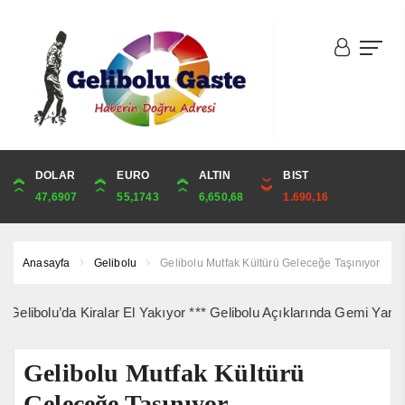
DOLAR
ONS
EURO
ALTIN
ALTIN
ÇEYREK
BIST
CUMHURİYET
47,6907
4,336,75
55,1743
6,650,68
6,650,68
10,873,86
1.690,16
44,829,00
Anasayfa
Gelibolu
Gelibolu Mutfak Kültürü Geleceğe Taşınıyor
’da Kiralar El Yakıyor *** Gelibolu Açıklarında Gemi Yangını Korku
Gelibolu Mutfak Kültürü
Geleceğe Taşınıyor