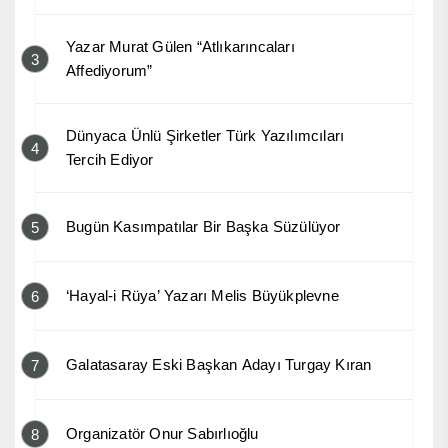
Yazar Murat Gülen “Atlıkarıncaları
3
Affediyorum”
Dünyaca Ünlü Şirketler Türk Yazılımcıları
4
Tercih Ediyor
Bugün Kasımpatılar Bir Başka Süzülüyor
5
‘Hayal-i Rüya’ Yazarı Melis Büyükplevne
6
Galatasaray Eski Başkan Adayı Turgay Kıran
7
Organizatör Onur Sabırlıoğlu
8