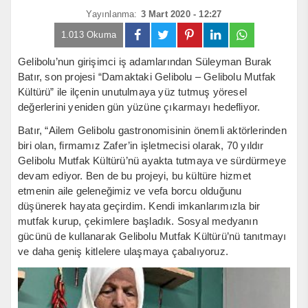
Yayınlanma:
3 Mart 2020 - 12:27
1.013 Okuma
Gelibolu’nun girişimci iş adamlarından Süleyman Burak
Batır, son projesi “Damaktaki Gelibolu – Gelibolu Mutfak
Kültürü” ile ilçenin unutulmaya yüz tutmuş yöresel
değerlerini yeniden gün yüzüne çıkarmayı hedefliyor.
Batır, “Ailem Gelibolu gastronomisinin önemli aktörlerinden
biri olan, firmamız Zafer’in işletmecisi olarak, 70 yıldır
Gelibolu Mutfak Kültürü’nü ayakta tutmaya ve sürdürmeye
devam ediyor. Ben de bu projeyi, bu kültüre hizmet
etmenin aile geleneğimiz ve vefa borcu olduğunu
düşünerek hayata geçirdim. Kendi imkanlarımızla bir
mutfak kurup, çekimlere başladık. Sosyal medyanın
gücünü de kullanarak Gelibolu Mutfak Kültürü’nü tanıtmayı
ve daha geniş kitlelere ulaşmaya çabalıyoruz.