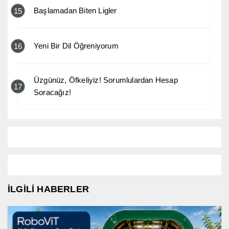
Başlamadan Biten Ligler
15
Yeni Bir Dil Öğreniyorum
16
Üzgünüz, Öfkeliyiz! Sorumlulardan Hesap
17
Soracağız!
İLGİLİ HABERLER