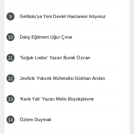
Gelibolu’ya Yeni Devlet Hastanesi İstiyoruz
9
Dalış Eğitmeni Uğur Çınar
10
‘Soğuk Lodos’ Yazarı Burak Özcan
11
Jeofizik Yüksek Mühendisi Gökhan Arslan
12
‘Kanlı Yalı’ Yazarı Melis Büyükplevne
13
Özlem Duymak
14