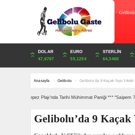
Gelibol
DOLAR
ONS
EURO
ALTIN
STERLİN
ÇEYREK
47,6787
4,341,81
55,1254
6,660,55
64,3468
10,889,99
Anasayfa
Gelibolu
Gelibolu’da 9 Kaçak Yapı Yıkıldı
ika: Kepez Plajı’nda Tarihi Mühimmat Paniği *** “Saipem 7000” Geçt
Gelibolu’da 9 Kaçak 