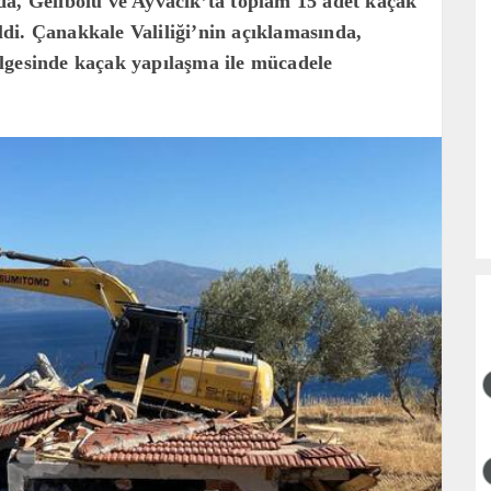
da, Gelibolu ve Ayvacık’ta toplam 15 adet kaçak
ildi. Çanakkale Valiliği’nin açıklamasında,
lgesinde kaçak yapılaşma ile mücadele