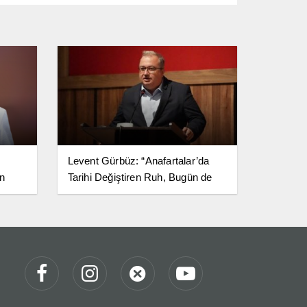
Levent Gürbüz: “Anafartalar’da
in
Tarihi Değiştiren Ruh, Bugün de
ığının
Milletimize Yol Göstermeye
Devam Ediyor”