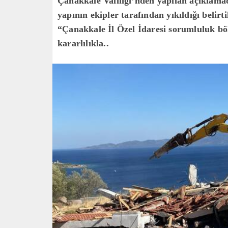
Çanakkale Valiliği’nden yapılan açıklama
yapının ekipler tarafından yıkıldığı belirt
“Çanakkale İl Özel İdaresi sorumluluk bö
kararlılıkla..