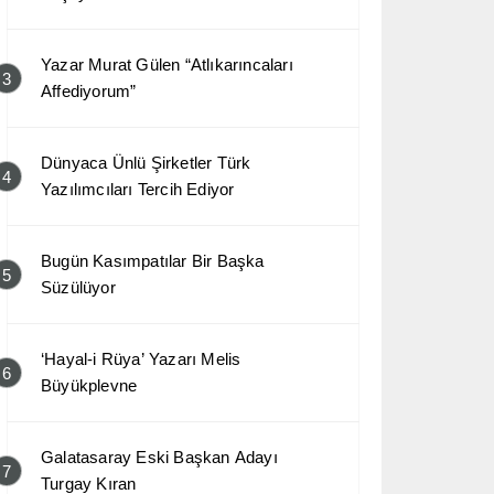
Yazar Murat Gülen “Atlıkarıncaları
3
Affediyorum”
Dünyaca Ünlü Şirketler Türk
4
Yazılımcıları Tercih Ediyor
Bugün Kasımpatılar Bir Başka
5
Süzülüyor
‘Hayal-i Rüya’ Yazarı Melis
6
Büyükplevne
Galatasaray Eski Başkan Adayı
7
Turgay Kıran