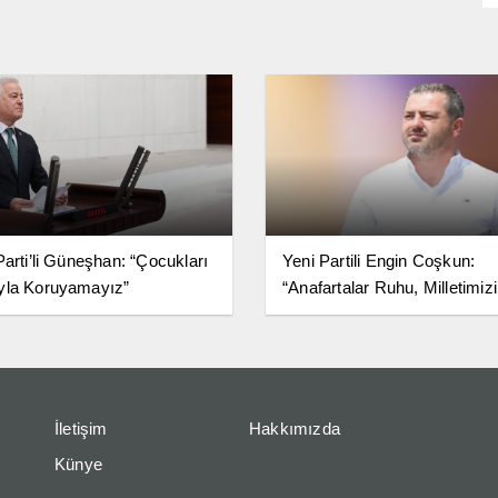
Parti’li Güneşhan: “Çocukları
Yeni Partili Engin Coşkun:
yla Koruyamayız”
“Anafartalar Ruhu, Milletimiz
Birlik ve Bağımsızlık Kararlıl
Simgesidir”
İletişim
Hakkımızda
Künye