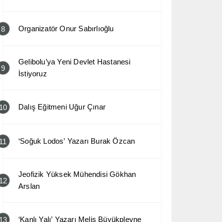
Organizatör Onur Sabırlıoğlu
8
Gelibolu’ya Yeni Devlet Hastanesi
9
İstiyoruz
Dalış Eğitmeni Uğur Çınar
10
‘Soğuk Lodos’ Yazarı Burak Özcan
11
Jeofizik Yüksek Mühendisi Gökhan
12
Arslan
‘Kanlı Yalı’ Yazarı Melis Büyükplevne
13