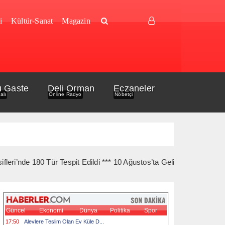
i
Kültür-Sanat
Magazin
u Gaste
Deli Orman
Eczaneler
alı
Online Radyo
Nöbetçi
80 Tür Tespit Edildi *** 10 Ağustos’ta Gelibolu Şehitlerine Yürüye