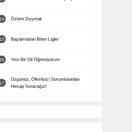
Özlem Duymak
14
Başlamadan Biten Ligler
15
Yeni Bir Dil Öğreniyorum
16
Üzgünüz, Öfkeliyiz! Sorumlulardan
17
Hesap Soracağız!