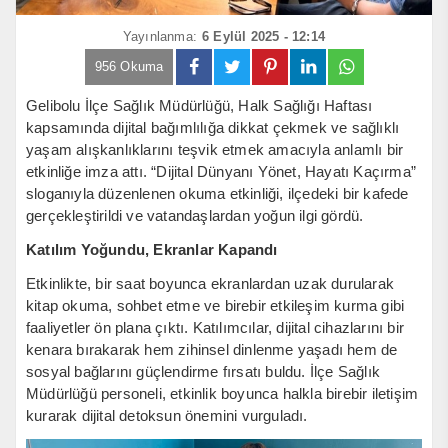
Yayınlanma:
6 Eylül 2025 - 12:14
956 Okuma
Gelibolu İlçe Sağlık Müdürlüğü, Halk Sağlığı Haftası
kapsamında dijital bağımlılığa dikkat çekmek ve sağlıklı
yaşam alışkanlıklarını teşvik etmek amacıyla anlamlı bir
etkinliğe imza attı. “Dijital Dünyanı Yönet, Hayatı Kaçırma”
sloganıyla düzenlenen okuma etkinliği, ilçedeki bir kafede
gerçekleştirildi ve vatandaşlardan yoğun ilgi gördü.
Katılım Yoğundu, Ekranlar Kapandı
Etkinlikte, bir saat boyunca ekranlardan uzak durularak
kitap okuma, sohbet etme ve birebir etkileşim kurma gibi
faaliyetler ön plana çıktı. Katılımcılar, dijital cihazlarını bir
kenara bırakarak hem zihinsel dinlenme yaşadı hem de
sosyal bağlarını güçlendirme fırsatı buldu. İlçe Sağlık
Müdürlüğü personeli, etkinlik boyunca halkla birebir iletişim
kurarak dijital detoksun önemini vurguladı.