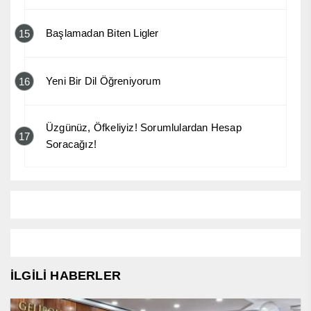
Başlamadan Biten Ligler
15
Yeni Bir Dil Öğreniyorum
16
Üzgünüz, Öfkeliyiz! Sorumlulardan Hesap
17
Soracağız!
İLGİLİ HABERLER