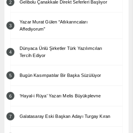
Gelibolu Çanakkale Direkt Seferleri Başlıyor
2
Yazar Murat Gülen “Atlıkarıncaları
3
Affediyorum”
Dünyaca Ünlü Şirketler Türk Yazılımcıları
4
Tercih Ediyor
Bugün Kasımpatılar Bir Başka Süzülüyor
5
‘Hayal-i Rüya’ Yazarı Melis Büyükplevne
6
Galatasaray Eski Başkan Adayı Turgay Kıran
7