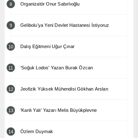
Organizatör Onur Sabırlıoğlu
8
Gelibolu’ya Yeni Devlet Hastanesi İstiyoruz
9
Dalış Eğitmeni Uğur Çınar
10
‘Soğuk Lodos’ Yazarı Burak Özcan
11
Jeofizik Yüksek Mühendisi Gökhan Arslan
12
‘Kanlı Yalı’ Yazarı Melis Büyükplevne
13
Özlem Duymak
14