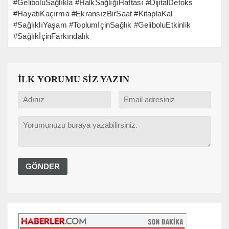
#GeliboluSağlıkla #HalkSağlığıHaftası #DijitalDetoks
#HayatıKaçırma #EkransızBirSaat #KitaplaKal
#SağlıklıYaşam #ToplumİçinSağlık #GeliboluEtkinlik
#SağlıkİçinFarkındalık
İLK YORUMU SİZ YAZIN