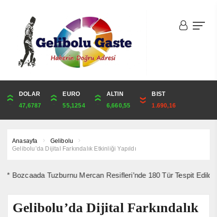
DOLAR
ONS
EURO
ALTIN
ALTIN
ÇEYREK
BIST
CUMHURİYET
47,6787
4,341,81
55,1254
6,660,55
6,660,55
10,889,99
1.690,16
44,750,00
Anasayfa
Gelibolu
Gelibolu’da Dijital Farkındalık Etkinliği Yapıldı
ada Tuzburnu Mercan Resifleri’nde 180 Tür Tespit Edildi *** 10 Ağu
Gelibolu’da Dijital Farkındalık