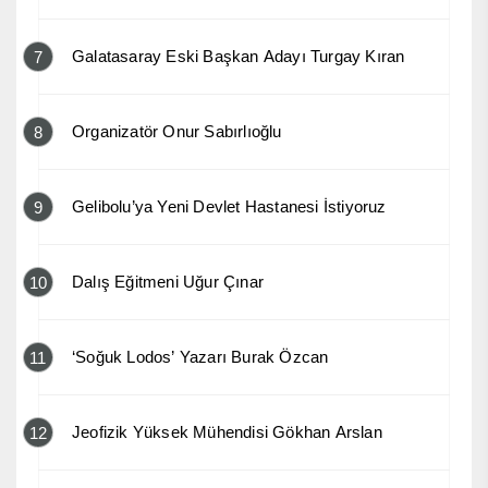
Galatasaray Eski Başkan Adayı Turgay Kıran
7
Organizatör Onur Sabırlıoğlu
8
Gelibolu’ya Yeni Devlet Hastanesi İstiyoruz
9
Dalış Eğitmeni Uğur Çınar
10
‘Soğuk Lodos’ Yazarı Burak Özcan
11
Jeofizik Yüksek Mühendisi Gökhan Arslan
12