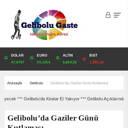
DOLAR
ONS
EURO
ALTIN
ALTIN
ÇEYREK
BIST
CUMHURİYET
47,6787
4,341,81
55,1254
6,660,55
6,660,55
10,889,99
1.690,16
44,829,00
Anasayfa
Gelibolu
Gelibolu’da Gaziler Günü Kutlaması
*** Gelibolu’da Kiralar El Yakıyor *** Gelibolu Açıklarında Gemi Y
Gelibolu’da Gaziler Günü
Kutlaması