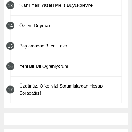
‘Kanlı Yalı’ Yazarı Melis Büyükplevne
13
Özlem Duymak
14
Başlamadan Biten Ligler
15
Yeni Bir Dil Öğreniyorum
16
Üzgünüz, Öfkeliyiz! Sorumlulardan Hesap
17
Soracağız!