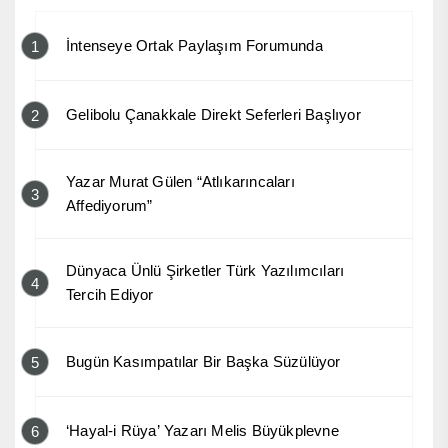
İntenseye Ortak Paylaşım Forumunda
1
Gelibolu Çanakkale Direkt Seferleri Başlıyor
2
Yazar Murat Gülen “Atlıkarıncaları
3
Affediyorum”
Dünyaca Ünlü Şirketler Türk Yazılımcıları
4
Tercih Ediyor
Bugün Kasımpatılar Bir Başka Süzülüyor
5
‘Hayal-i Rüya’ Yazarı Melis Büyükplevne
6