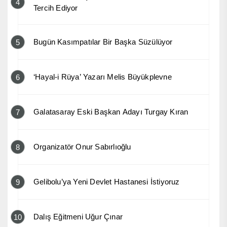
4
Tercih Ediyor
Bugün Kasımpatılar Bir Başka Süzülüyor
5
‘Hayal-i Rüya’ Yazarı Melis Büyükplevne
6
Galatasaray Eski Başkan Adayı Turgay Kıran
7
Organizatör Onur Sabırlıoğlu
8
Gelibolu’ya Yeni Devlet Hastanesi İstiyoruz
9
Dalış Eğitmeni Uğur Çınar
10