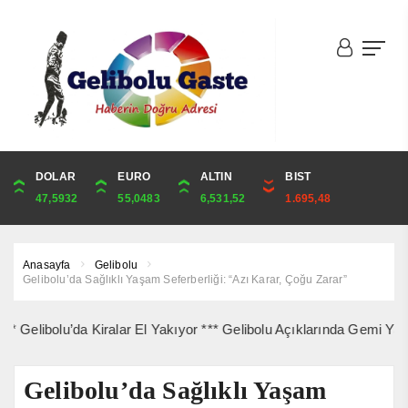
DOLAR
ONS
EURO
ALTIN
ALTIN
ÇEYREK
BIST
CUMHURİYET
47,5932
4,268,07
55,0483
6,531,52
6,531,52
10,679,03
1.695,48
43,869,00
Anasayfa
Gelibolu
Gelibolu’da Sağlıklı Yaşam Seferberliği: “Azı Karar, Çoğu Zarar”
bolu’da Kiralar El Yakıyor *** Gelibolu Açıklarında Gemi Yangını K
Gelibolu’da Sağlıklı Yaşam