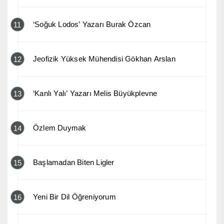
‘Soğuk Lodos’ Yazarı Burak Özcan
11
Jeofizik Yüksek Mühendisi Gökhan Arslan
12
‘Kanlı Yalı’ Yazarı Melis Büyükplevne
13
Özlem Duymak
14
Başlamadan Biten Ligler
15
Yeni Bir Dil Öğreniyorum
16