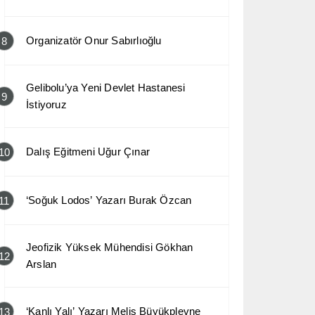
Organizatör Onur Sabırlıoğlu
8
Gelibolu’ya Yeni Devlet Hastanesi
9
İstiyoruz
Dalış Eğitmeni Uğur Çınar
10
‘Soğuk Lodos’ Yazarı Burak Özcan
11
Jeofizik Yüksek Mühendisi Gökhan
12
Arslan
‘Kanlı Yalı’ Yazarı Melis Büyükplevne
13