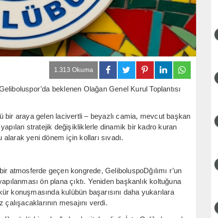
1.313 Okuma
Geliboluspor’da beklenen Olağan Genel Kurul Toplantısı
 bir araya gelen lacivertli – beyazlı camia, mevcut başkan
apılan stratejik değişikliklerle dinamik bir kadro kuran
alarak yeni dönem için kolları sıvadı.
 bir atmosferde geçen kongrede, GeliboluspoDğılımı r’un
 yapılanması ön plana çıktı. Yeniden başkanlık koltuğuna
kkür konuşmasında kulübün başarısını daha yukarılara
z çalışacaklarının mesajını verdi.