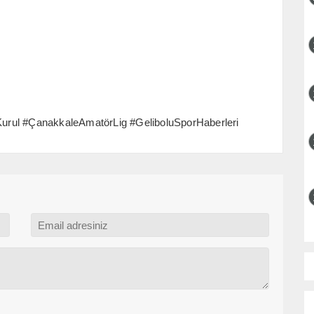
urul #ÇanakkaleAmatörLig #GeliboluSporHaberleri