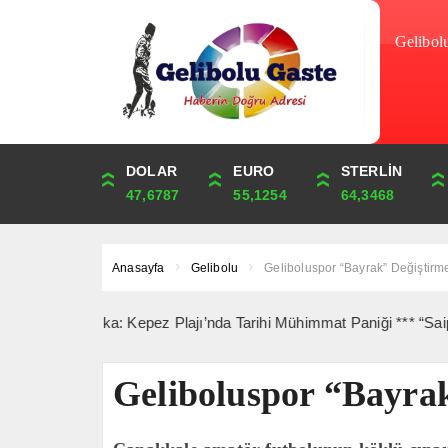
Gelibol
DOLAR
ONS
EURO
ALTIN
STERLİN
ÇEYREK
47,6787
4,341,81
55,1254
6,660,55
64,3468
10,889,99
Anasayfa
Gelibolu
Geliboluspor “Bayrak” Değiştirme
n Dakika: Kepez Plajı’nda Tarihi Mühimmat Paniği *** “Saipem 7000”
Geliboluspor “Bayrak