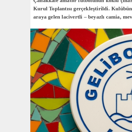
Çanakkale amatör futbolunun köklü çınar
Kurul Toplantısı gerçekleştirildi. Kulübün
araya gelen lacivertli – beyazlı camia, m