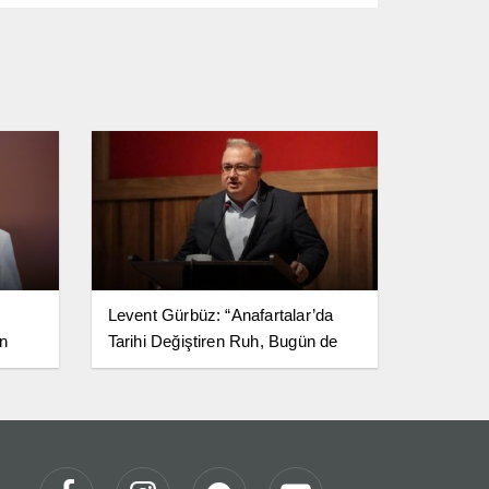
Levent Gürbüz: “Anafartalar’da
in
Tarihi Değiştiren Ruh, Bugün de
ığının
Milletimize Yol Göstermeye
Devam Ediyor”