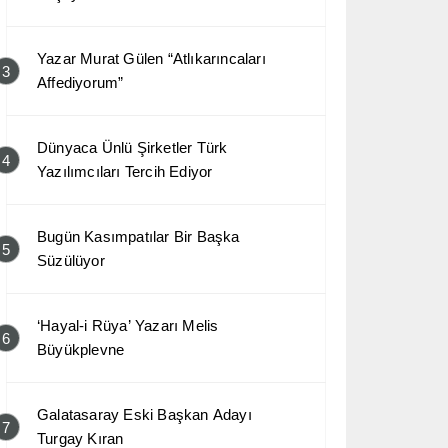
Yazar Murat Gülen “Atlıkarıncaları
3
Affediyorum”
Dünyaca Ünlü Şirketler Türk
4
Yazılımcıları Tercih Ediyor
Bugün Kasımpatılar Bir Başka
5
Süzülüyor
‘Hayal-i Rüya’ Yazarı Melis
6
Büyükplevne
Galatasaray Eski Başkan Adayı
7
Turgay Kıran