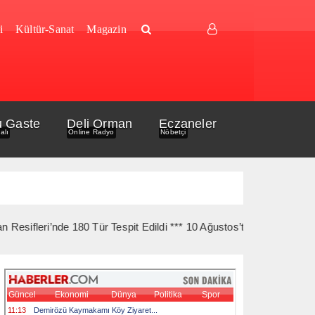
i
Kültür-Sanat
Magazin
u Gaste
Deli Orman
Eczaneler
alı
Online Radyo
Nöbetçi
nde 180 Tür Tespit Edildi *** 10 Ağustos’ta Gelibolu Şehitlerine Y