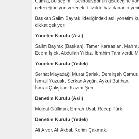
Camia, bu seçimi “Geliboluspor’un geleceğine yönel
geleceğine yön verecek, titizlikle hazırlanan o yen
Başkan Salim Bayrak liderliğindeki asil yönetim k
dikkat çekiyor:
Yönetim Kurulu (Asil)
Salim Bayrak (Başkan), Tamer Karaaslan, Mahmut
Ecem İşlek, Abdullah Yıldız, İbrahim Tanrıverdi, 
Yönetim Kurulu (Yedek)
Serhat Mayadağ, Murat Şarlak, Demirşah Çamur, 
İsmail Yüzüak, Serkan Aygün, Aykut Batıhan,
İsmail Çalışkan, Kazım Şen.
Denetim Kurulu (Asil)
Müjdat Gülfidan, Emrah Usal, Recep Türk.
Denetim Kurulu (Yedek)
Ali Alver, Ali Akbal, Kerim Çakmak.