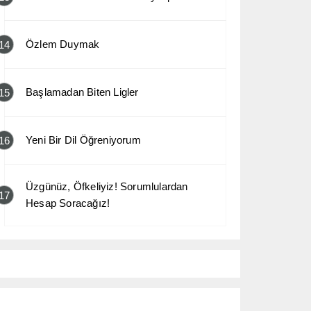
Özlem Duymak
14
Başlamadan Biten Ligler
15
Yeni Bir Dil Öğreniyorum
16
Üzgünüz, Öfkeliyiz! Sorumlulardan
17
Hesap Soracağız!