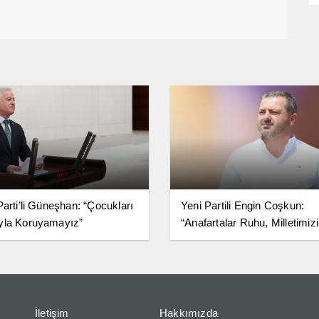
Parti’li Güneşhan: “Çocukları
Yeni Partili Engin Coşkun:
yla Koruyamayız”
“Anafartalar Ruhu, Milletimiz
Birlik ve Bağımsızlık Kararlıl
Simgesidir”
İletişim
Hakkımızda