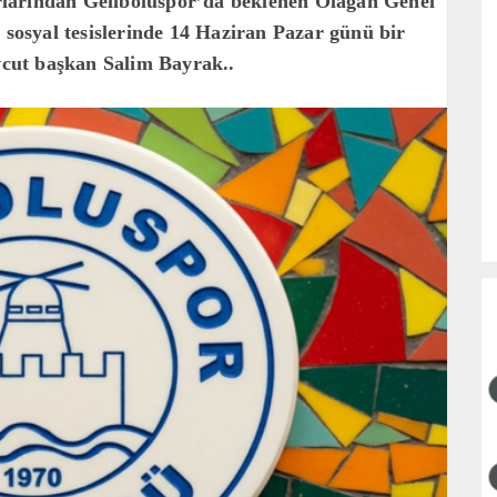
larından Geliboluspor’da beklenen Olağan Genel
 sosyal tesislerinde 14 Haziran Pazar günü bir
evcut başkan Salim Bayrak..