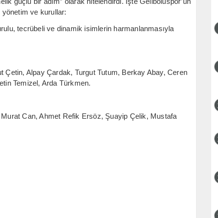
ik güçlü bir adım” olarak nitelendirdi. İşte Geliboluspor’un
i yönetim ve kurullar:
urulu, tecrübeli ve dinamik isimlerin harmanlanmasıyla
 Çetin, Alpay Çardak, Turgut Tutum, Berkay Abay, Ceren
Metin Temizel, Arda Türkmen.
Murat Can, Ahmet Refik Ersöz, Şuayip Çelik, Mustafa