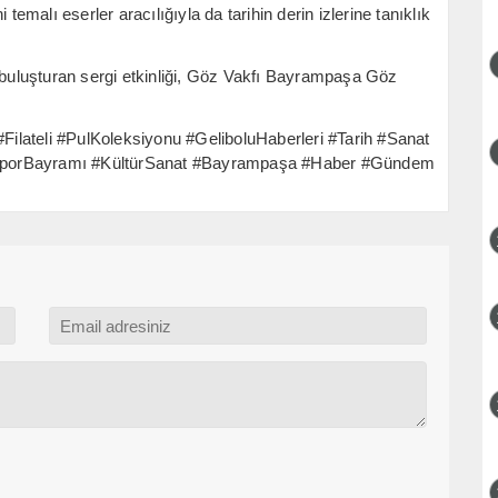
temalı eserler aracılığıyla da tarihin derin izlerine tanıklık
a buluşturan sergi etkinliği, Göz Vakfı Bayrampaşa Göz
ilateli #PulKoleksiyonu #GeliboluHaberleri #Tarih #Sanat
eSporBayramı #KültürSanat #Bayrampaşa #Haber #Gündem