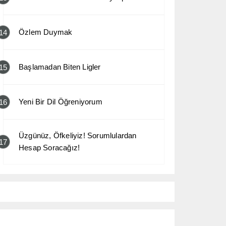
Özlem Duymak
14
Başlamadan Biten Ligler
15
Yeni Bir Dil Öğreniyorum
16
Üzgünüz, Öfkeliyiz! Sorumlulardan
17
Hesap Soracağız!