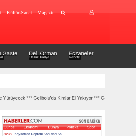
i
Kültür-Sanat
Magazin
u Gaste
Deli Orman
Eczaneler
alı
Online Radyo
Nöbetçi
cek *** Gelibolu’da Kiralar El Yakıyor *** Gelibolu Açıklarında Gem