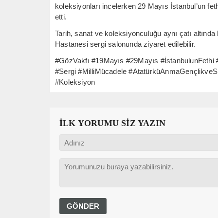
koleksiyonları incelerken 29 Mayıs İstanbul’un fethi 
etti.
Tarih, sanat ve koleksiyonculuğu aynı çatı altınd
Hastanesi sergi salonunda ziyaret edilebilir.
#GözVakfı #19Mayıs #29Mayıs #İstanbulunFethi #F
#Sergi #MilliMücadele #AtatürküAnmaGençlikv
#Koleksiyon
İLK YORUMU SİZ YAZIN