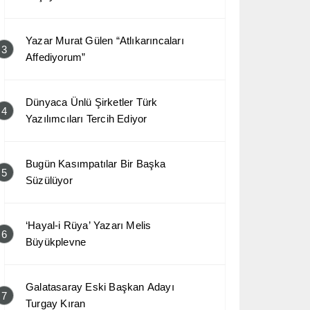
Yazar Murat Gülen “Atlıkarıncaları
3
Affediyorum”
Dünyaca Ünlü Şirketler Türk
4
Yazılımcıları Tercih Ediyor
Bugün Kasımpatılar Bir Başka
5
Süzülüyor
‘Hayal-i Rüya’ Yazarı Melis
6
Büyükplevne
Galatasaray Eski Başkan Adayı
7
Turgay Kıran