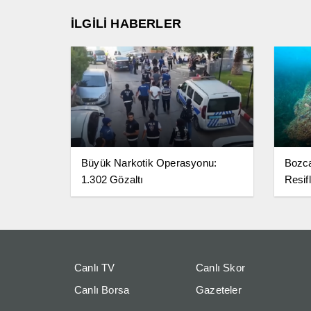
İLGİLİ HABERLER
Büyük Narkotik Operasyonu:
Bozc
1.302 Gözaltı
Resifl
Canlı TV
Canlı Skor
Canlı Borsa
Gazeteler