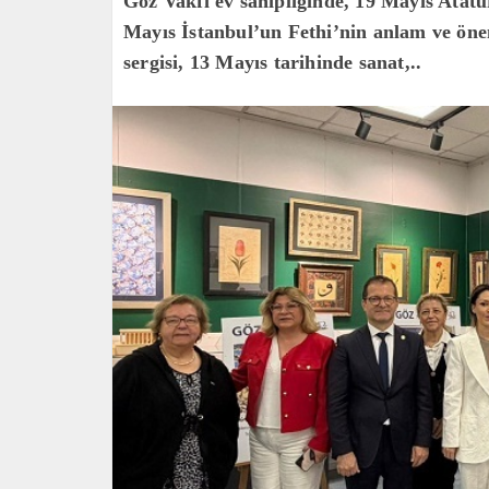
Göz Vakfı ev sahipliğinde, 19 Mayıs Atat
Mayıs İstanbul’un Fethi’nin anlam ve öne
sergisi, 13 Mayıs tarihinde sanat,..