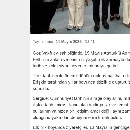
Yayınlanma:
14 Mayıs 2026 - 12:41
Göz Vakfı ev sahipliğinde, 19 Mayıs Atatürk’ü An
Fethi’nin anlam ve önemini yaşatmak amacıyla düzen
tarih ve koleksiyon severleri bir araya getirdi.
Türk tarihinin iki önemli dönüm noktasına ithaf ed
Erişkin tarafından yıllar boyunca titizlikle oluşturul
sunuldu.
Sergide; Cumhuriyet tarihinin simge olaylarını, mi
ilişkin tarihi mirası konu alan nadir pullar ve temat
pullarının yalnızca bir iletişim aracı değil; aynı z
olduğunu yakından deneyimleme fırsatı buldu.
Etkinlik boyunca ziyaretçiler, 19 Mayıs’ın gençliğ