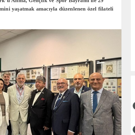
ürk’ü Anma, Gençlik ve Spor Bayramı ile 29
mini yaşatmak amacıyla düzenlenen özel filateli