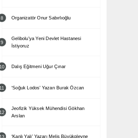
Organizatör Onur Sabırlıoğlu
8
Gelibolu’ya Yeni Devlet Hastanesi
9
İstiyoruz
Dalış Eğitmeni Uğur Çınar
10
‘Soğuk Lodos’ Yazarı Burak Özcan
11
Jeofizik Yüksek Mühendisi Gökhan
12
Arslan
‘Kanlı Yalı’ Yazarı Melis Büyükplevne
13