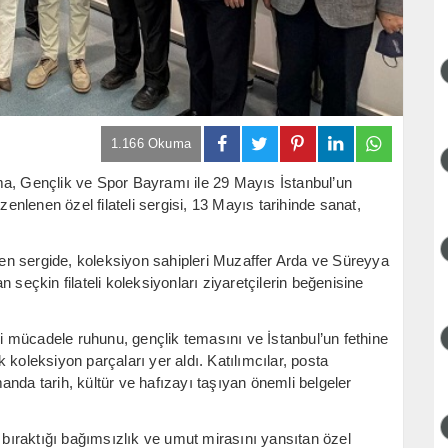
1.166 Okuma
ma, Gençlik ve Spor Bayramı ile 29 Mayıs İstanbul’un
lenen özel filateli sergisi, 13 Mayıs tarihinde sanat,
ilen sergide, koleksiyon sahipleri Muzaffer Arda ve Süreyya
an seçkin filateli koleksiyonları ziyaretçilerin beğenisine
lli mücadele ruhunu, gençlik temasını ve İstanbul’un fethine
ik koleksiyon parçaları yer aldı. Katılımcılar, posta
amanda tarih, kültür ve hafızayı taşıyan önemli belgeler
e bıraktığı bağımsızlık ve umut mirasını yansıtan özel