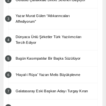
2
Yazar Murat Gülen “Atlıkarıncaları
3
Affediyorum”
Dünyaca Ünlü Şirketler Türk Yazılımcıları
4
Tercih Ediyor
Bugün Kasımpatılar Bir Başka Süzülüyor
5
‘Hayal-i Rüya’ Yazarı Melis Büyükplevne
6
Galatasaray Eski Başkan Adayı Turgay Kıran
7