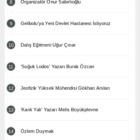
Organizatör Onur Sabırlıoğlu
8
Gelibolu’ya Yeni Devlet Hastanesi İstiyoruz
9
Dalış Eğitmeni Uğur Çınar
10
‘Soğuk Lodos’ Yazarı Burak Özcan
11
Jeofizik Yüksek Mühendisi Gökhan Arslan
12
‘Kanlı Yalı’ Yazarı Melis Büyükplevne
13
Özlem Duymak
14