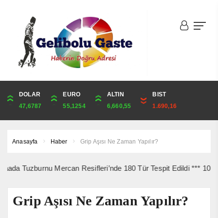
DOLAR
ONS
EURO
ALTIN
ALTIN
ÇEYREK
BIST
CUMHURİYET
47,6787
4,341,81
55,1254
6,660,55
6,660,55
10,889,99
1.690,16
44,750,00
Anasayfa
Haber
Grip Aşısı Ne Zaman Yapılır?
uzburnu Mercan Resifleri’nde 180 Tür Tespit Edildi *** 10 Ağustos’
Grip Aşısı Ne Zaman Yapılır?