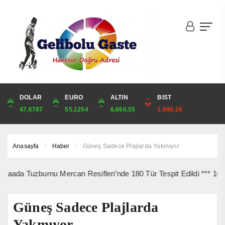
DOLAR
ONS
EURO
ALTIN
ALTIN
ÇEYREK
BIST
CUMHURİYET
47,6787
4,341,81
55,1254
6,660,55
6,660,55
10,889,99
1.690,16
44,750,00
Anasayfa
Haber
Güneş Sadece Plajlarda Yakmıyor
uzburnu Mercan Resifleri’nde 180 Tür Tespit Edildi *** 10 Ağustos’
Güneş Sadece Plajlarda
Yakmıyor