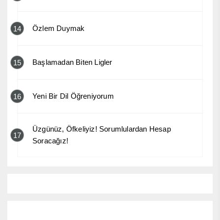
Özlem Duymak
14
Başlamadan Biten Ligler
15
Yeni Bir Dil Öğreniyorum
16
Üzgünüz, Öfkeliyiz! Sorumlulardan Hesap
17
Soracağız!