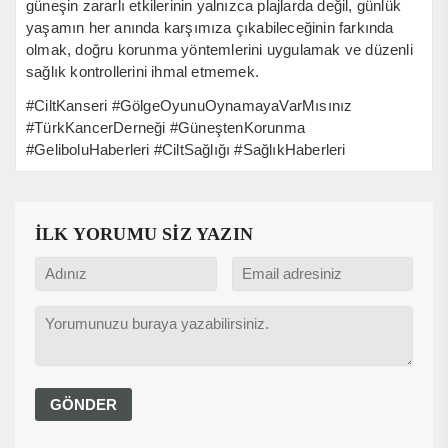
güneşin zararlı etkilerinin yalnızca plajlarda değil, günlük
yaşamın her anında karşımıza çıkabileceğinin farkında
olmak, doğru korunma yöntemlerini uygulamak ve düzenli
sağlık kontrollerini ihmal etmemek.
#CiltKanseri #GölgeOyunuOynamayaVarMısınız
#TürkKancerDerneği #GüneştenKorunma
#GeliboluHaberleri #CiltSağlığı #SağlıkHaberleri
İLK YORUMU SİZ YAZIN