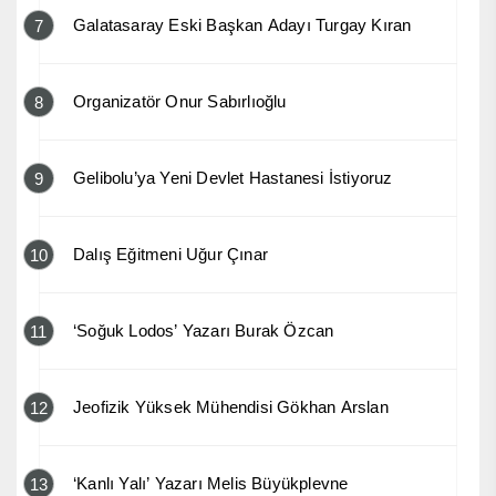
Galatasaray Eski Başkan Adayı Turgay Kıran
7
Organizatör Onur Sabırlıoğlu
8
Gelibolu’ya Yeni Devlet Hastanesi İstiyoruz
9
Dalış Eğitmeni Uğur Çınar
10
‘Soğuk Lodos’ Yazarı Burak Özcan
11
Jeofizik Yüksek Mühendisi Gökhan Arslan
12
‘Kanlı Yalı’ Yazarı Melis Büyükplevne
13