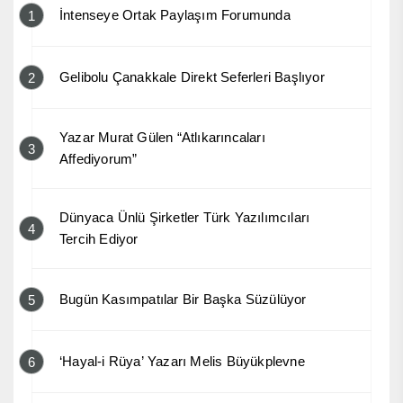
İntenseye Ortak Paylaşım Forumunda
1
Gelibolu Çanakkale Direkt Seferleri Başlıyor
2
Yazar Murat Gülen “Atlıkarıncaları
3
Affediyorum”
Dünyaca Ünlü Şirketler Türk Yazılımcıları
4
Tercih Ediyor
Bugün Kasımpatılar Bir Başka Süzülüyor
5
‘Hayal-i Rüya’ Yazarı Melis Büyükplevne
6