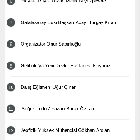
‘Hayal-i Rüya’ Yazarı Melis Büyükplevne
6
Galatasaray Eski Başkan Adayı Turgay Kıran
7
Organizatör Onur Sabırlıoğlu
8
Gelibolu’ya Yeni Devlet Hastanesi İstiyoruz
9
Dalış Eğitmeni Uğur Çınar
10
‘Soğuk Lodos’ Yazarı Burak Özcan
11
Jeofizik Yüksek Mühendisi Gökhan Arslan
12