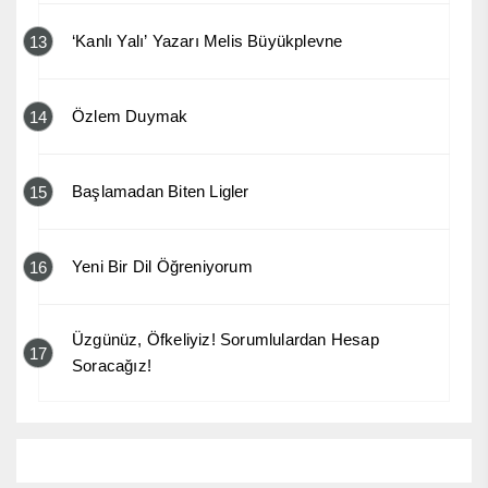
‘Kanlı Yalı’ Yazarı Melis Büyükplevne
13
Özlem Duymak
14
Başlamadan Biten Ligler
15
Yeni Bir Dil Öğreniyorum
16
Üzgünüz, Öfkeliyiz! Sorumlulardan Hesap
17
Soracağız!