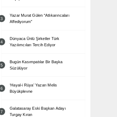
Yazar Murat Gülen “Atlıkarıncaları
3
Affediyorum”
Dünyaca Ünlü Şirketler Türk
4
Yazılımcıları Tercih Ediyor
Bugün Kasımpatılar Bir Başka
5
Süzülüyor
‘Hayal-i Rüya’ Yazarı Melis
6
Büyükplevne
Galatasaray Eski Başkan Adayı
7
Turgay Kıran