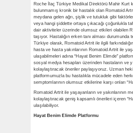
Roche İlaç Türkiye Medikal Direktörü Mahir Kurt kon
bulunmamış kronik bir hastalık olan Romatoid Artr
meydana gelen ağrı, şişlik ve tutukluk gibi faktörle
veya hangi şiddette ortaya çıkacağı çoğunlukla tah
dair aktiviteler üzerinde olumsuz etkileri olabilen
taşıyor. Hastalığın erken tanı alması durumunda te
Türkiye olarak, Romatoid Artrit ile ilgili farkındal
hasta ve hasta yakınlarının Romatoid Artrit ile y
ulaşabilmeleri adına “Hayat Benim Elimde” platfo
sosyal medya hesapları üzerinden hastaların ve yak
kolaylaştıracak öneriler paylaşıyoruz. Uzman hekim
platformumuzla bu hastalıkla mücadele eden herkes
semptomlarının olumsuz etkilerine karşı onları “
Romatoid Artrit ile yaşayanların ve yakınlarının mer
kolaylaştıracak geniş kapsamlı önerileri içeren “
ulaşılabiliyor.
Hayat Benim Elimde Platformu