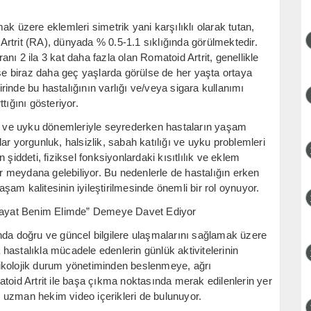
k üzere eklemleri simetrik yani karşılıklı olarak tutan,
d Artrit (RA), dünyada % 0.5-1.1 sıklığında görülmektedir.
ı 2 ila 3 kat daha fazla olan Romatoid Artrit, genellikle
ise biraz daha geç yaşlarda görülse de her yaşta ortaya
birinde bu hastalığının varlığı ve/veya sigara kullanımı
tığını gösteriyor.
me ve uyku dönemleriyle seyrederken hastaların yaşam
alar yorgunluk, halsizlik, sabah katılığı ve uyku problemleri
ın şiddeti, fiziksel fonksiyonlardaki kısıtlılık ve eklem
 meydana gelebiliyor. Bu nedenlerle de hastalığın erken
am kalitesinin iyileştirilmesinde önemli bir rol oynuyor.
 “Hayat Benim Elimde” Demeye Davet Ediyor
nda doğru ve güncel bilgilere ulaşmalarını sağlamak üzere
hastalıkla mücadele edenlerin günlük aktivitelerinin
 Psikolojik durum yönetiminden beslenmeye, ağrı
toid Artrit ile başa çıkma noktasında merak edilenlerin yer
ci uzman hekim video içerikleri de bulunuyor.