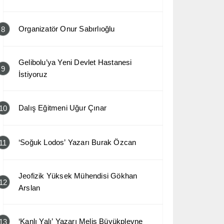
Organizatör Onur Sabırlıoğlu
8
Gelibolu’ya Yeni Devlet Hastanesi
9
İstiyoruz
Dalış Eğitmeni Uğur Çınar
10
‘Soğuk Lodos’ Yazarı Burak Özcan
11
Jeofizik Yüksek Mühendisi Gökhan
12
Arslan
‘Kanlı Yalı’ Yazarı Melis Büyükplevne
13