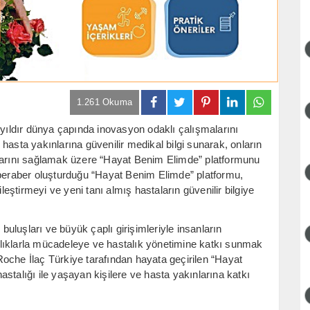
1.261 Okuma
 yıldır dünya çapında inovasyon odaklı çalışmalarını
hasta yakınlarına güvenilir medikal bilgi sunarak, onların
alarını sağlamak üzere “Hayat Benim Elimde” platformunu
 beraber oluşturduğu “Hayat Benim Elimde” platformu,
ileştirmeyi ve yeni tanı almış hastaların güvenilir bilgiye
 buluşları ve büyük çaplı girişimleriyle insanların
lıklarla mücadeleye ve hastalık yönetimine katkı sunmak
oche İlaç Türkiye tarafından hayata geçirilen “Hayat
stalığı ile yaşayan kişilere ve hasta yakınlarına katkı