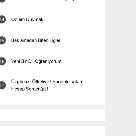
Özlem Duymak
14
Başlamadan Biten Ligler
15
Yeni Bir Dil Öğreniyorum
16
Üzgünüz, Öfkeliyiz! Sorumlulardan
17
Hesap Soracağız!