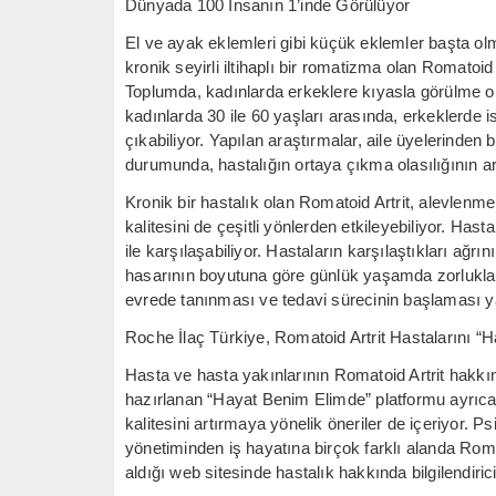
Dünyada 100 İnsanın 1’inde Görülüyor
El ve ayak eklemleri gibi küçük eklemler başta olma
kronik seyirli iltihaplı bir romatizma olan Romatoi
Toplumda, kadınlarda erkeklere kıyasla görülme oran
kadınlarda 30 ile 60 yaşları arasında, erkeklerde 
çıkabiliyor. Yapılan araştırmalar, aile üyelerinden 
durumunda, hastalığın ortaya çıkma olasılığının art
Kronik bir hastalık olan Romatoid Artrit, alevlen
kalitesini de çeşitli yönlerden etkileyebiliyor. Hast
ile karşılaşabiliyor. Hastaların karşılaştıkları ağrın
hasarının boyutuna göre günlük yaşamda zorluklar
evrede tanınması ve tedavi sürecinin başlaması yaş
Roche İlaç Türkiye, Romatoid Artrit Hastalarını
Hasta ve hasta yakınlarının Romatoid Artrit hakkı
hazırlanan “Hayat Benim Elimde” platformu ayrıca 
kalitesini artırmaya yönelik öneriler de içeriyor.
yönetiminden iş hayatına birçok farklı alanda Roma
aldığı web sitesinde hastalık hakkında bilgilendiri