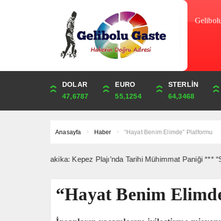
Gelibol
DOLAR
ONS
EURO
ALTIN
STERLİN
ÇEYREK
47,6787
4,341,81
55,1254
6,660,55
64,3468
10,889,99
Anasayfa
Haber
“Hayat Benim Elimde” Platformu
Son Dakika: Kepez Plajı’nda Tarihi Mühimmat Paniği *** “Saipem 70
“Hayat Benim Elimd