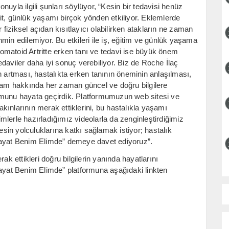
uyla ilgili şunları söylüyor, “Kesin bir tedavisi henüz
it, günlük yaşamı birçok yönden etkiliyor. Eklemlerde
r fiziksel açıdan kısıtlayıcı olabilirken atakların ne zaman
min edilemiyor. Bu etkileri ile iş, eğitim ve günlük yaşama
 Romatoid Artritte erken tanı ve tedavi ise büyük önem
daviler daha iyi sonuç verebiliyor. Biz de Roche İlaç
ığın artması, hastalıkta erken tanının öneminin anlaşılması,
aşam hakkında her zaman güncel ve doğru bilgilere
rmunu hayata geçirdik. Platformumuzun web sitesi ve
ınlarının merak ettiklerini, bu hastalıkla yaşamı
lerle hazırladığımız videolarla da zenginleştirdiğimiz
in yolculuklarına katkı sağlamak istiyor; hastalık
Hayat Benim Elimde” demeye davet ediyoruz”.
ak ettikleri doğru bilgilerin yanında hayatlarını
Hayat Benim Elimde” platformuna aşağıdaki linkten