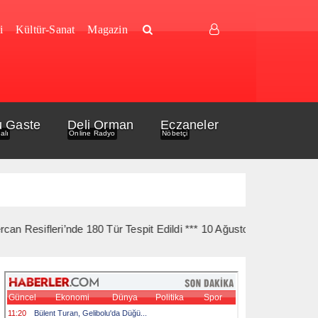
i
Kültür-Sanat
Magazin
u Gaste
Deli Orman
Eczaneler
alı
Online Radyo
Nöbetçi
eri’nde 180 Tür Tespit Edildi *** 10 Ağustos’ta Gelibolu Şehitleri