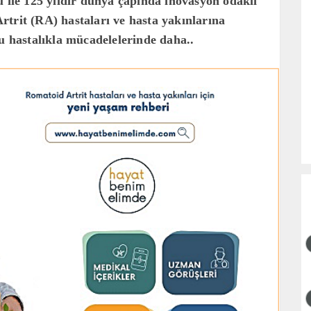
u ile 125 yıldır dünya çapında inovasyon odaklı
trit (RA) hastaları ve hasta yakınlarına
bu hastalıkla mücadelelerinde daha..