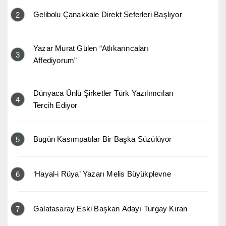
Gelibolu Çanakkale Direkt Seferleri Başlıyor
2
Yazar Murat Gülen “Atlıkarıncaları
3
Affediyorum”
Dünyaca Ünlü Şirketler Türk Yazılımcıları
4
Tercih Ediyor
Bugün Kasımpatılar Bir Başka Süzülüyor
5
‘Hayal-i Rüya’ Yazarı Melis Büyükplevne
6
Galatasaray Eski Başkan Adayı Turgay Kıran
7