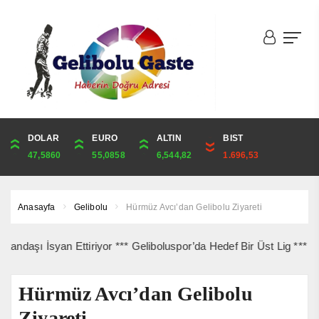
DOLAR
ONS
EURO
ALTIN
ALTIN
ÇEYREK
BIST
CUMHURİYET
47,5860
4,276,98
55,0858
6,544,82
6,544,82
10,700,79
1.696,53
42,969,00
Anasayfa
Gelibolu
Hürmüz Avcı’dan Gelibolu Ziyareti
ı İsyan Ettiriyor *** Geliboluspor’da Hedef Bir Üst Lig *** Gelibol
Hürmüz Avcı’dan Gelibolu
Ziyareti