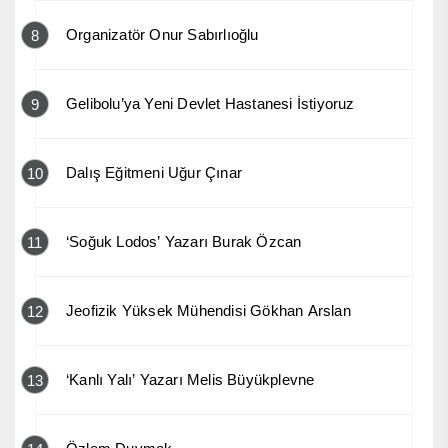
Organizatör Onur Sabırlıoğlu
8
Gelibolu’ya Yeni Devlet Hastanesi İstiyoruz
9
Dalış Eğitmeni Uğur Çınar
10
‘Soğuk Lodos’ Yazarı Burak Özcan
11
Jeofizik Yüksek Mühendisi Gökhan Arslan
12
‘Kanlı Yalı’ Yazarı Melis Büyükplevne
13