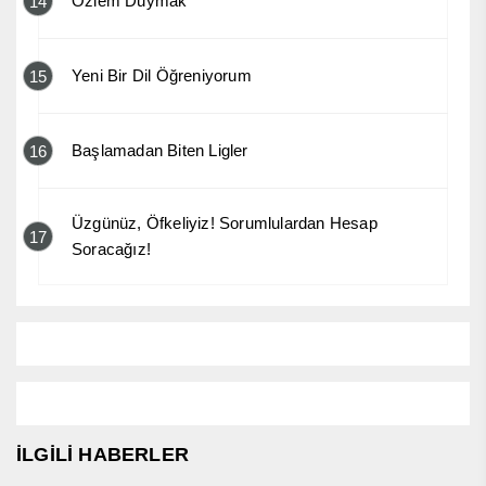
Özlem Duymak
14
Yeni Bir Dil Öğreniyorum
15
Başlamadan Biten Ligler
16
Üzgünüz, Öfkeliyiz! Sorumlulardan Hesap
17
Soracağız!
İLGİLİ HABERLER