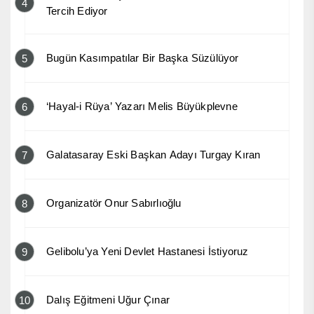
4
Tercih Ediyor
Bugün Kasımpatılar Bir Başka Süzülüyor
5
‘Hayal-i Rüya’ Yazarı Melis Büyükplevne
6
Galatasaray Eski Başkan Adayı Turgay Kıran
7
Organizatör Onur Sabırlıoğlu
8
Gelibolu’ya Yeni Devlet Hastanesi İstiyoruz
9
Dalış Eğitmeni Uğur Çınar
10