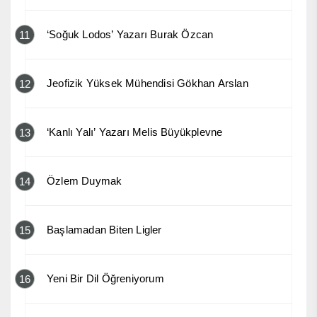
‘Soğuk Lodos’ Yazarı Burak Özcan
11
Jeofizik Yüksek Mühendisi Gökhan Arslan
12
‘Kanlı Yalı’ Yazarı Melis Büyükplevne
13
Özlem Duymak
14
Başlamadan Biten Ligler
15
Yeni Bir Dil Öğreniyorum
16