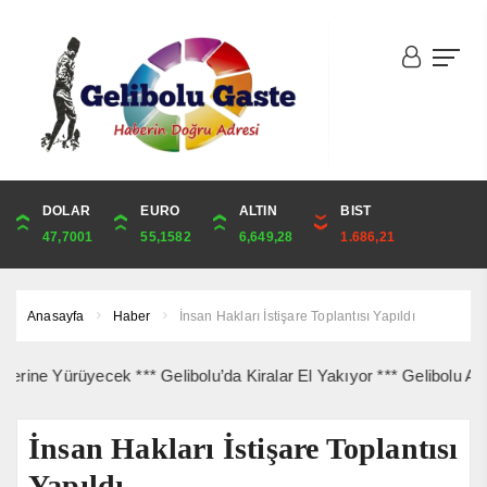
DOLAR
ONS
EURO
ALTIN
ALTIN
ÇEYREK
BIST
CUMHURİYET
47,7001
4,335,20
55,1582
6,649,28
6,649,28
10,871,57
1.686,21
44,829,00
Anasayfa
Haber
İnsan Hakları İstişare Toplantısı Yapıldı
Yürüyecek *** Gelibolu’da Kiralar El Yakıyor *** Gelibolu Açıkların
İnsan Hakları İstişare Toplantısı
Yapıldı