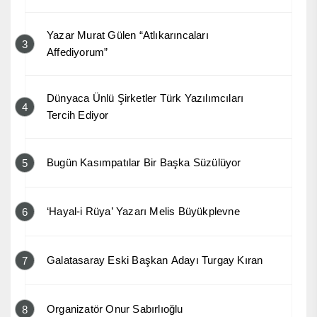
Yazar Murat Gülen “Atlıkarıncaları
3
Affediyorum”
Dünyaca Ünlü Şirketler Türk Yazılımcıları
4
Tercih Ediyor
Bugün Kasımpatılar Bir Başka Süzülüyor
5
‘Hayal-i Rüya’ Yazarı Melis Büyükplevne
6
Galatasaray Eski Başkan Adayı Turgay Kıran
7
Organizatör Onur Sabırlıoğlu
8