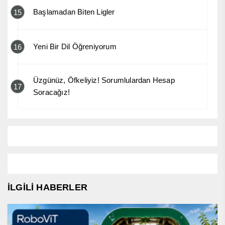
Başlamadan Biten Ligler
15
Yeni Bir Dil Öğreniyorum
16
Üzgünüz, Öfkeliyiz! Sorumlulardan Hesap
17
Soracağız!
İLGİLİ HABERLER