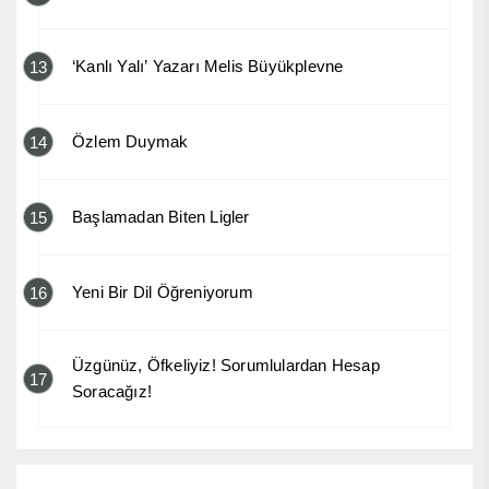
‘Kanlı Yalı’ Yazarı Melis Büyükplevne
13
Özlem Duymak
14
Başlamadan Biten Ligler
15
Yeni Bir Dil Öğreniyorum
16
Üzgünüz, Öfkeliyiz! Sorumlulardan Hesap
17
Soracağız!