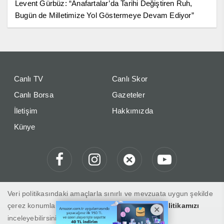
Levent Gürbüz: “Anafartalar’da Tarihi Değiştiren Ruh,
Bugün de Milletimize Yol Göstermeye Devam Ediyor”
Canlı TV
Canlı Skor
Canlı Borsa
Gazeteler
İletişim
Hakkımızda
Künye
Veri politikasındaki amaçlarla sınırlı ve mevzuata uygun şekilde
çerez konumlandırmaktayız. Detaylar için
veri politikamızı
inceleyebilirsiniz.
Gelibolu Gaste "Haberin Doğru Adresi"