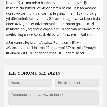
Kaya, “Kuruluşundan bugüne vatanımızın güvenliği,
milletimizin huzuru ve devletimizin bekası için fedakârca
görev yapan Türk Jandarma Teşkilatı’mızın 187. kuruluş
yıl dönümünü kutluyorum. Görevleri başında canlarını feda
eden aziz şehitlerimizi rahmetle, kahraman gazilerimizi
minnetle anıyor; görev yapan tüm Jandarma personelimize
sağlık, başarı ve kolaylık diliyorum.” ifadelerini kullandı.
#JandarmaTeşkilatı #AnahtarParti #İsmailKaya
#Çanakkale #14Haziran #Jandarma187Yaşında #Asayiş
#Güvenlik #TürkJandandarması #GündemHaber
İLK YORUMU SİZ YAZIN