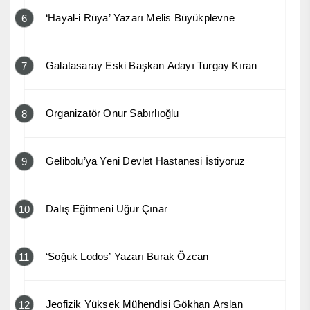
‘Hayal-i Rüya’ Yazarı Melis Büyükplevne
6
Galatasaray Eski Başkan Adayı Turgay Kıran
7
Organizatör Onur Sabırlıoğlu
8
Gelibolu’ya Yeni Devlet Hastanesi İstiyoruz
9
Dalış Eğitmeni Uğur Çınar
10
‘Soğuk Lodos’ Yazarı Burak Özcan
11
Jeofizik Yüksek Mühendisi Gökhan Arslan
12