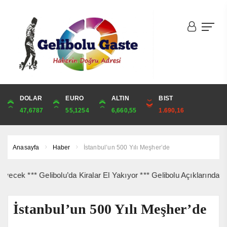
DOLAR
ONS
EURO
ALTIN
ALTIN
ÇEYREK
BIST
CUMHURİYET
47,6787
4,341,81
55,1254
6,660,55
6,660,55
10,889,99
1.690,16
44,829,00
Anasayfa
Haber
İstanbul’un 500 Yılı Meşher’de
* Gelibolu’da Kiralar El Yakıyor *** Gelibolu Açıklarında Gemi Yan
İstanbul’un 500 Yılı Meşher’de