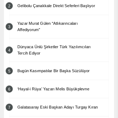
Gelibolu Çanakkale Direkt Seferleri Başlıyor
2
Yazar Murat Gülen “Atlıkarıncaları
3
Affediyorum”
Dünyaca Ünlü Şirketler Türk Yazılımcıları
4
Tercih Ediyor
Bugün Kasımpatılar Bir Başka Süzülüyor
5
‘Hayal-i Rüya’ Yazarı Melis Büyükplevne
6
Galatasaray Eski Başkan Adayı Turgay Kıran
7