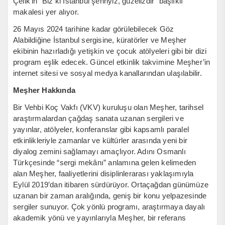
Çelik’in “Biz ki İstanbul şehriyiz, güzelizdir” başlıklı
makalesi yer alıyor.
26 Mayıs 2024 tarihine kadar görülebilecek Göz
Alabildiğine İstanbul sergisine, küratörler ve Meşher
ekibinin hazırladığı yetişkin ve çocuk atölyeleri gibi bir dizi
program eşlik edecek. Güncel etkinlik takvimine Meşher’in
internet sitesi ve sosyal medya kanallarından ulaşılabilir.
Meşher Hakkında
Bir Vehbi Koç Vakfı (VKV) kuruluşu olan Meşher, tarihsel
araştırmalardan çağdaş sanata uzanan sergileri ve
yayınlar, atölyeler, konferanslar gibi kapsamlı paralel
etkinlikleriyle zamanlar ve kültürler arasında yeni bir
diyalog zemini sağlamayı amaçlıyor. Adını Osmanlı
Türkçesinde “sergi mekânı” anlamına gelen kelimeden
alan Meşher, faaliyetlerini disiplinlerarası yaklaşımıyla
Eylül 2019’dan itibaren sürdürüyor. Ortaçağdan günümüze
uzanan bir zaman aralığında, geniş bir konu yelpazesinde
sergiler sunuyor. Çok yönlü programı, araştırmaya dayalı
akademik yönü ve yayınlarıyla Meşher, bir referans