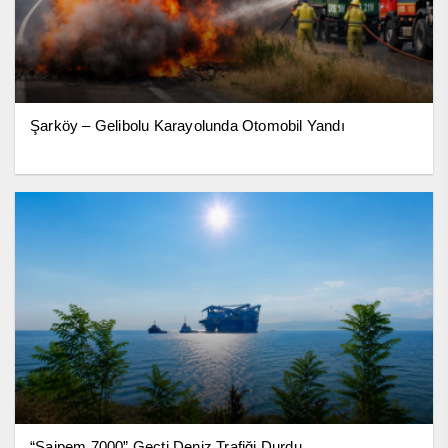
Şarköy – Gelibolu Karayolunda Otomobil Yandı
“Saipem 7000” Geçti Deniz Trafiği Durdu