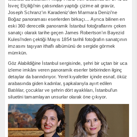
İsveç Elçiliği’nin çatısından yaptığı çizime ait gravür,
Joseph Schranz’ın Karadeniz’den Marmara Denizi’ne
Boğaz panoraması eserlerden birkaçı… Ayrıca bilinen en
eski 360 derecelik panoramik İstanbul fotoğraflarını çeken
sanatçı olarak tarihe geçen James Robertson’ın Bayezid
Kulesi’nden çektiği Mayıs 1854 tarihli fotoğrafın sanatçının
imzasını taşıyan ithaflı albümünü de sergide görmek
mümkün.
Göz Alabildiğine İstanbul sergisinde, şehri bir uçtan bir uca
izleme imkânı veren panoramik eserler birbirinden ilginç
detaylar da barındırıyor. Yerel kıyafetler içinde esnaf, öküz
arabasında giden kadınlar, şapkalarıyla ayırt edilen
Batılılar, çocuklar ve şehrin dört ayaklıları, İstanbul’un
siluetini tamamlayan unsurlar olarak öne çıkıyor.