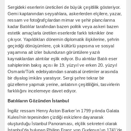
Sergideki eserlerin üreticileri de büyük çeşitlilik gösteriyor.
Gemi kaptanından seyyahlara, askerlerden elçilere, yazar,
ressam ve fotoğrafçılardan mimar ve şehir plancılarına
kadar Batılılar tarafından bazen politik veya askeri bazen
estetik amaçlarla üretilen eserlerde farklı teknikler öne
çıkıyor. Yapıldıkları dönemin diplomatik ilişkilerine, şehrin
geçirdiği dönüşümlere, çok kültürlü yapısına ve sosyal
yaşamına ait izler bulunduran görüntülere yazılı
kaynaklardan alıntılar eşlik ediyor. Bu alıntılar Batılı eser
sahiplerinin bakış açısı ile 19. yüzyıl ve erken 20. yüzyıl
Osmanlı/Türk edebiyatından sanatsal üretimler arasında
bir diyalog imkânı yaratıyor. Sergi şehre tekrar bir
güzelleme yapmak yerine, anlatının çeşitliliğini, tasvirlerin
farklılığını incelemeye davet ediyor.
Batılıların Gözünden İstanbul
İngiliz ressam Henry Aston Barker’ın 1799 yılında Galata
Kulesi’nin tepesinden çizdiği eskizlere dayanarak
oluşturduğu İstanbul Panoraması, elçilik sekreteri olarak
İstanbul’da bulunan Philipp Franz von Gudenus’un 1741’de