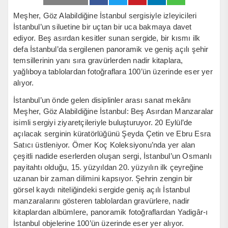
Meşher, Göz Alabildiğine İstanbul sergisiyle izleyicileri
İstanbul’un siluetine bir uçtan bir uca bakmaya davet
ediyor. Beş asırdan kesitler sunan sergide, bir kısmı ilk
defa İstanbul’da sergilenen panoramik ve geniş açılı şehir
temsillerinin yanı sıra gravürlerden nadir kitaplara,
yağlıboya tablolardan fotoğraflara 100’ün üzerinde eser yer
alıyor.
İstanbul’un önde gelen disiplinler arası sanat mekânı
Meşher, Göz Alabildiğine İstanbul: Beş Asırdan Manzaralar
isimli sergiyi ziyaretçileriyle buluşturuyor. 20 Eylül’de
açılacak serginin küratörlüğünü Şeyda Çetin ve Ebru Esra
Satıcı üstleniyor. Ömer Koç Koleksiyonu’nda yer alan
çeşitli nadide eserlerden oluşan sergi, İstanbul’un Osmanlı
payitahtı olduğu, 15. yüzyıldan 20. yüzyılın ilk çeyreğine
uzanan bir zaman dilimini kapsıyor. Şehrin zengin bir
görsel kaydı niteliğindeki sergide geniş açılı İstanbul
manzaralarını gösteren tablolardan gravürlere, nadir
kitaplardan albümlere, panoramik fotoğraflardan Yadigâr-ı
İstanbul objelerine 100’ün üzerinde eser yer alıyor.