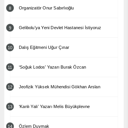
Organizatör Onur Sabırlıoğlu
8
Gelibolu’ya Yeni Devlet Hastanesi İstiyoruz
9
Dalış Eğitmeni Uğur Çınar
10
‘Soğuk Lodos’ Yazarı Burak Özcan
11
Jeofizik Yüksek Mühendisi Gökhan Arslan
12
‘Kanlı Yalı’ Yazarı Melis Büyükplevne
13
Özlem Duymak
14