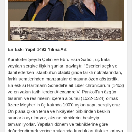
En Eski Yapıt 1493 Yılına Ait
Küratörler Şeyda Çetin ve Ebru Esra Satıcı, üç kata
yayılan sergiye ilişkin şunları paylaştı: “Eserleri seçkiye
dahil ederken İstanbul’un olabildiğince farklı noktalarından,
farklı semtlerinden manzaralar olmasına özen gösterdik.
En eskisi Hartmann Schedel’e ait Liber chronicarum (1493)
ve en yakın tarihlilerden Alexandre V. Pankoff’un özgün
tasarım ve resimlerini içeren albümü (1922-1924) olmak
üzere Meşher’in üç katında 100’ü aşkın yapıt sergiliyoruz.
Ön plana çıkan tema ve hikâyeler birbirinden keskin
sınırlarla ayrılmıyor, aksine birbirlerini besleyip
tamamlıyorlar. Yapıtları dönem ve tekniklerine göre
değerlendirmek yerine aralarında kurdukları ilişkileri ortaya