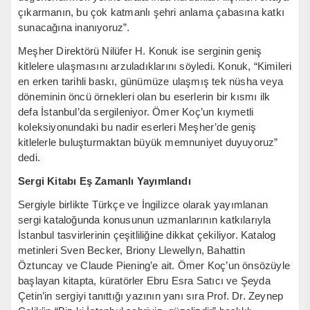
çıkarmanın, bu çok katmanlı şehri anlama çabasına katkı
sunacağına inanıyoruz”.
Meşher Direktörü Nilüfer H. Konuk ise serginin geniş
kitlelere ulaşmasını arzuladıklarını söyledi. Konuk, “Kimileri
en erken tarihli baskı, günümüze ulaşmış tek nüsha veya
döneminin öncü örnekleri olan bu eserlerin bir kısmı ilk
defa İstanbul’da sergileniyor. Ömer Koç’un kıymetli
koleksiyonundaki bu nadir eserleri Meşher’de geniş
kitlelerle buluşturmaktan büyük memnuniyet duyuyoruz”
dedi.
Sergi Kitabı Eş Zamanlı Yayımlandı
Sergiyle birlikte Türkçe ve İngilizce olarak yayımlanan
sergi kataloğunda konusunun uzmanlarının katkılarıyla
İstanbul tasvirlerinin çeşitliliğine dikkat çekiliyor. Katalog
metinleri Sven Becker, Briony Llewellyn, Bahattin
Öztuncay ve Claude Piening’e ait. Ömer Koç’un önsözüyle
başlayan kitapta, küratörler Ebru Esra Satıcı ve Şeyda
Çetin’in sergiyi tanıttığı yazının yanı sıra Prof. Dr. Zeynep