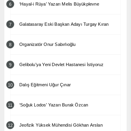
‘Hayal-i Rüya’ Yazarı Melis Büyükplevne
6
Galatasaray Eski Başkan Adayı Turgay Kıran
7
Organizatör Onur Sabırlıoğlu
8
Gelibolu’ya Yeni Devlet Hastanesi İstiyoruz
9
Dalış Eğitmeni Uğur Çınar
10
‘Soğuk Lodos’ Yazarı Burak Özcan
11
Jeofizik Yüksek Mühendisi Gökhan Arslan
12