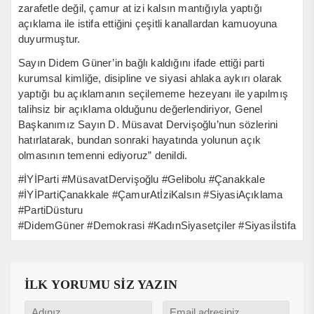
zarafetle değil, çamur at izi kalsın mantığıyla yaptığı
açıklama ile istifa ettiğini çeşitli kanallardan kamuoyuna
duyurmuştur.
Sayın Didem Güner’in bağlı kaldığını ifade ettiği parti
kurumsal kimliğe, disipline ve siyasi ahlaka aykırı olarak
yaptığı bu açıklamanın seçilememe hezeyanı ile yapılmış
talihsiz bir açıklama olduğunu değerlendiriyor, Genel
Başkanımız Sayın D. Müsavat Dervişoğlu’nun sözlerini
hatırlatarak, bundan sonraki hayatında yolunun açık
olmasının temenni ediyoruz” denildi.
#İYİParti #MüsavatDervişoğlu #Gelibolu #Çanakkale
#İYİPartiÇanakkale #ÇamurAtİziKalsın #SiyasiAçıklama
#PartiDüsturu
#DidemGüner #Demokrasi #KadınSiyasetçiler #Siyasiİstifa
İLK YORUMU SİZ YAZIN