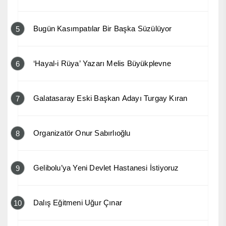
Bugün Kasımpatılar Bir Başka Süzülüyor
5
‘Hayal-i Rüya’ Yazarı Melis Büyükplevne
6
Galatasaray Eski Başkan Adayı Turgay Kıran
7
Organizatör Onur Sabırlıoğlu
8
Gelibolu’ya Yeni Devlet Hastanesi İstiyoruz
9
Dalış Eğitmeni Uğur Çınar
10