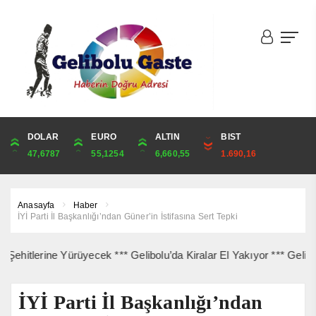
DOLAR
ONS
EURO
ALTIN
ALTIN
ÇEYREK
BIST
CUMHURİYET
47,6787
4,341,81
55,1254
6,660,55
6,660,55
10,889,99
1.690,16
44,829,00
Anasayfa
Haber
İYİ Parti İl Başkanlığı’ndan Güner’in İstifasına Sert Tepki
erine Yürüyecek *** Gelibolu’da Kiralar El Yakıyor *** Gelibolu Aç
İYİ Parti İl Başkanlığı’ndan