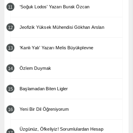
‘Soğuk Lodos’ Yazarı Burak Özcan
11
Jeofizik Yüksek Mühendisi Gökhan Arslan
12
‘Kanlı Yalı’ Yazarı Melis Büyükplevne
13
Özlem Duymak
14
Başlamadan Biten Ligler
15
Yeni Bir Dil Öğreniyorum
16
Üzgünüz, Öfkeliyiz! Sorumlulardan Hesap
17