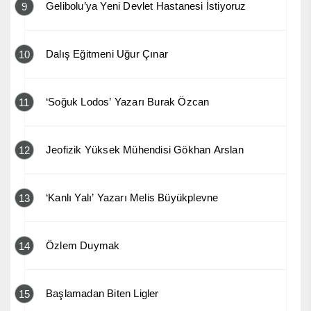
Gelibolu’ya Yeni Devlet Hastanesi İstiyoruz
9
Dalış Eğitmeni Uğur Çınar
10
‘Soğuk Lodos’ Yazarı Burak Özcan
11
Jeofizik Yüksek Mühendisi Gökhan Arslan
12
‘Kanlı Yalı’ Yazarı Melis Büyükplevne
13
Özlem Duymak
14
Başlamadan Biten Ligler
15