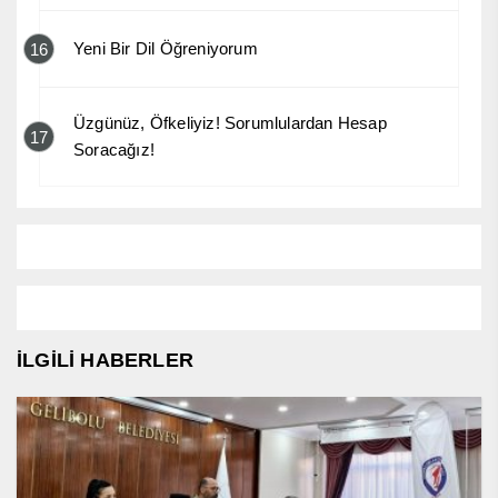
Yeni Bir Dil Öğreniyorum
16
Üzgünüz, Öfkeliyiz! Sorumlulardan Hesap
17
Soracağız!
İLGİLİ HABERLER