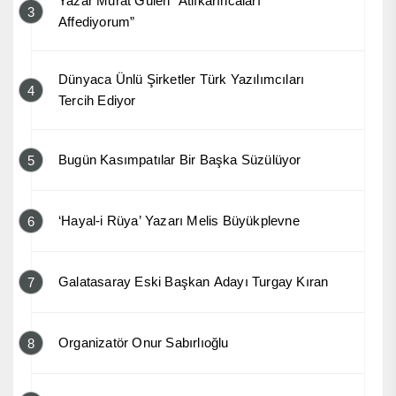
Yazar Murat Gülen “Atlıkarıncaları
3
Affediyorum”
Dünyaca Ünlü Şirketler Türk Yazılımcıları
4
Tercih Ediyor
Bugün Kasımpatılar Bir Başka Süzülüyor
5
‘Hayal-i Rüya’ Yazarı Melis Büyükplevne
6
Galatasaray Eski Başkan Adayı Turgay Kıran
7
Organizatör Onur Sabırlıoğlu
8