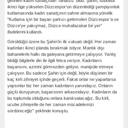
getirilen kadın sanatçıdan ‘rahatsız’ oldu. Şahin, futbolda
ikinci lige yükselen Düzcespor’un düzenlediği şampiyonluk
kutlamasında kadın sanatçının sahne almasına yönelik
“Kutlama için bir bayan şarkıcı getirmeleri Düzcespor’a ve
Düzce’ye yakışmaz, Düzce muhafazakar bir yer”
ifadelerini kullandı.
Görüldüğü üzere bu Şahin’in ilk vukuatı değil. Her zaman
kadınları ikinci planda bırakmak istiyor. Mantık dışı
bahanelerle halkı da galeyana getirmeye çalışıyor. Yanlış
bildiği bilgilerle din ile ilgili fetva veriyor. Kadınların
başarısını, azmini görmezden geliyor, manipüle etmeye
çalışıyor. Bu sadece Şahin için değil, böyle düşünen bir
kaç kirli zihniyet içinde geçerli. Fakat onlar ne yaparlarsa
yapsınlar biz her zaman kadınların yanındayız. Onların
güçlü duruşunun, başarısının arkasındayız. Kadınların da
bu toplumda olduğunu onlara kanıksatacağız. Bu kirli,
ucube zihniyetle de her zaman mücadelemizi
sürdüreceğiz” şeklinde konuştu.