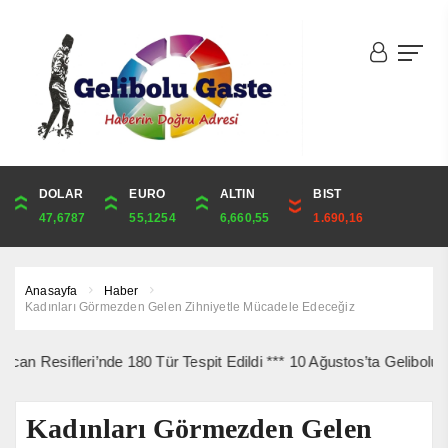
DOLAR
ONS
EURO
ALTIN
ALTIN
ÇEYREK
BIST
CUMHURİYET
47,6787
4,341,81
55,1254
6,660,55
6,660,55
10,889,99
1.690,16
44,750,00
Anasayfa
Haber
Kadınları Görmezden Gelen Zihniyetle Mücadele Edeceğiz
fleri’nde 180 Tür Tespit Edildi *** 10 Ağustos’ta Gelibolu Şehitle
Kadınları Görmezden Gelen