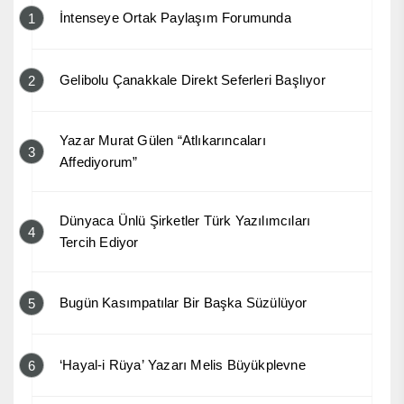
İntenseye Ortak Paylaşım Forumunda
1
Gelibolu Çanakkale Direkt Seferleri Başlıyor
2
Yazar Murat Gülen “Atlıkarıncaları
3
Affediyorum”
Dünyaca Ünlü Şirketler Türk Yazılımcıları
4
Tercih Ediyor
Bugün Kasımpatılar Bir Başka Süzülüyor
5
‘Hayal-i Rüya’ Yazarı Melis Büyükplevne
6