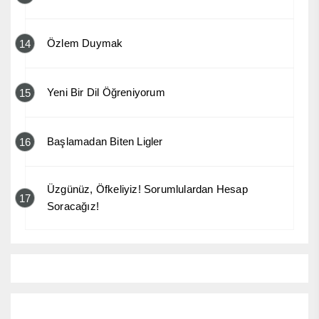
Özlem Duymak
14
Yeni Bir Dil Öğreniyorum
15
Başlamadan Biten Ligler
16
Üzgünüz, Öfkeliyiz! Sorumlulardan Hesap
17
Soracağız!