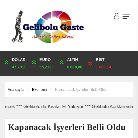
DOLAR
ONS
EURO
ALTIN
ALTIN
ÇEYREK
BIST
CUMHURİYET
47,7011
4,360,34
55,2113
6,688,06
6,688,06
10,934,97
1.689,14
44,829,00
Anasayfa
Ekonomi
Kapanacak İşyerleri Belli Oldu
*** Gelibolu’da Kiralar El Yakıyor *** Gelibolu Açıklarında Gemi Y
Kapanacak İşyerleri Belli Oldu