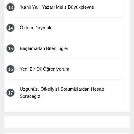
‘Kanlı Yalı’ Yazarı Melis Büyükplevne
13
Özlem Duymak
14
Başlamadan Biten Ligler
15
Yeni Bir Dil Öğreniyorum
16
Üzgünüz, Öfkeliyiz! Sorumlulardan Hesap
17
Soracağız!