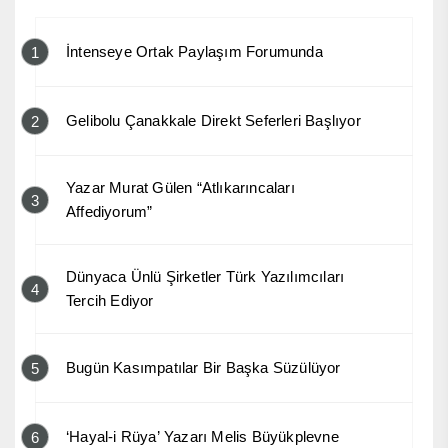
İntenseye Ortak Paylaşım Forumunda
1
Gelibolu Çanakkale Direkt Seferleri Başlıyor
2
Yazar Murat Gülen “Atlıkarıncaları
3
Affediyorum”
Dünyaca Ünlü Şirketler Türk Yazılımcıları
4
Tercih Ediyor
Bugün Kasımpatılar Bir Başka Süzülüyor
5
‘Hayal-i Rüya’ Yazarı Melis Büyükplevne
6