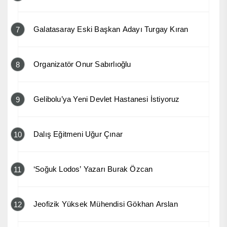
Galatasaray Eski Başkan Adayı Turgay Kıran
7
Organizatör Onur Sabırlıoğlu
8
Gelibolu’ya Yeni Devlet Hastanesi İstiyoruz
9
Dalış Eğitmeni Uğur Çınar
10
‘Soğuk Lodos’ Yazarı Burak Özcan
11
Jeofizik Yüksek Mühendisi Gökhan Arslan
12