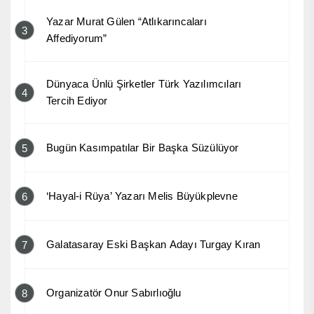
Yazar Murat Gülen “Atlıkarıncaları
3
Affediyorum”
Dünyaca Ünlü Şirketler Türk Yazılımcıları
4
Tercih Ediyor
Bugün Kasımpatılar Bir Başka Süzülüyor
5
‘Hayal-i Rüya’ Yazarı Melis Büyükplevne
6
Galatasaray Eski Başkan Adayı Turgay Kıran
7
Organizatör Onur Sabırlıoğlu
8