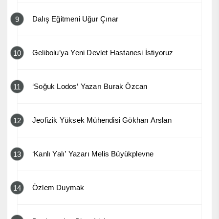
Dalış Eğitmeni Uğur Çınar
9
Gelibolu’ya Yeni Devlet Hastanesi İstiyoruz
10
‘Soğuk Lodos’ Yazarı Burak Özcan
11
Jeofizik Yüksek Mühendisi Gökhan Arslan
12
‘Kanlı Yalı’ Yazarı Melis Büyükplevne
13
Özlem Duymak
14