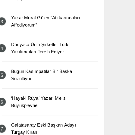
Yazar Murat Gülen “Atlıkarıncaları
3
Affediyorum”
Dünyaca Ünlü Şirketler Türk
4
Yazılımcıları Tercih Ediyor
Bugün Kasımpatılar Bir Başka
5
Süzülüyor
‘Hayal-i Rüya’ Yazarı Melis
6
Büyükplevne
Galatasaray Eski Başkan Adayı
7
Turgay Kıran