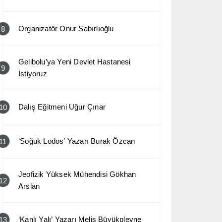
Organizatör Onur Sabırlıoğlu
8
Gelibolu’ya Yeni Devlet Hastanesi
9
İstiyoruz
Dalış Eğitmeni Uğur Çınar
10
‘Soğuk Lodos’ Yazarı Burak Özcan
11
Jeofizik Yüksek Mühendisi Gökhan
12
Arslan
‘Kanlı Yalı’ Yazarı Melis Büyükplevne
13