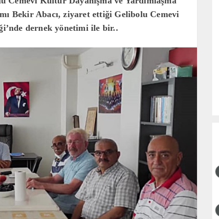
lu Cemevi Kültür Dayanışma ve Yardımlaşma
mı Bekir Abacı, ziyaret ettiği Gelibolu Cemevi
nde dernek yönetimi ile bir..