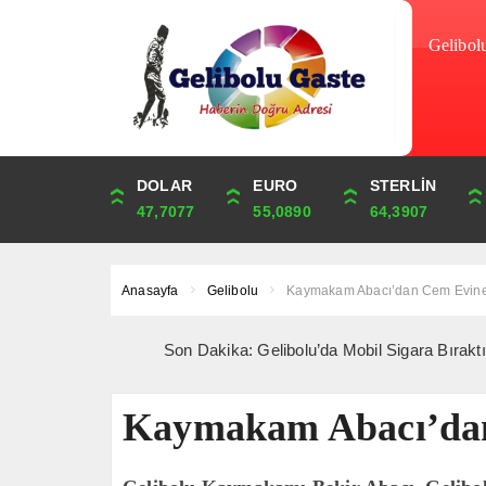
Gelibol
DOLAR
ONS
EURO
ALTIN
STERLİN
ÇEYREK
47,7077
4,343,85
55,0890
6,664,73
64,3907
10,896,84
Anasayfa
Gelibolu
Kaymakam Abacı’dan Cem Evine
Son Dakika: Gelibolu’da Mobil Sigara Bıraktırma Sefe
Kaymakam Abacı’dan