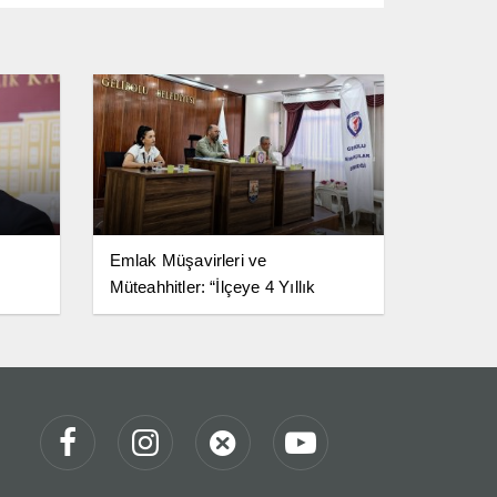
Emlak Müşavirleri ve
Müteahhitler: “İlçeye 4 Yıllık
Fakülte Şart”