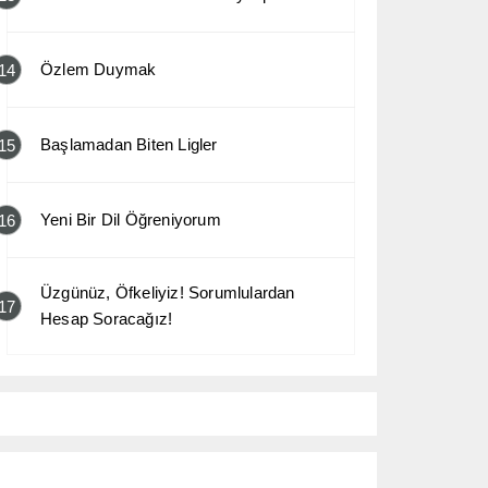
Özlem Duymak
14
Başlamadan Biten Ligler
15
Yeni Bir Dil Öğreniyorum
16
Üzgünüz, Öfkeliyiz! Sorumlulardan
17
Hesap Soracağız!