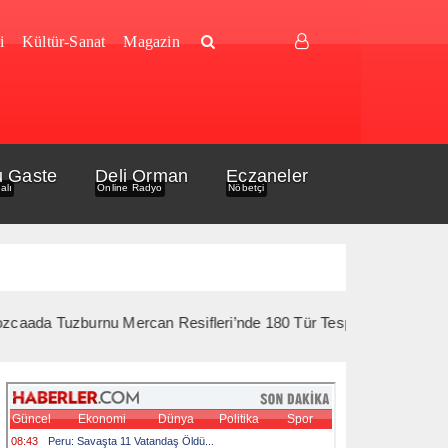
i
Kültür-Sanat
Magazin
u Gaste
Deli Orman
Eczaneler
alı
Online Radyo
Nöbetçi
Tuzburnu Mercan Resifleri’nde 180 Tür Tespit Edildi *** 10 Ağustos’