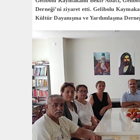
Gelibolu Kaymakamı Bekir Abacı, Gelibo
Derneği’ni ziyaret etti. Gelibolu Kaymaka
Kültür Dayanışma ve Yardımlaşma Derneği’