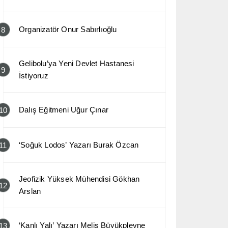
Organizatör Onur Sabırlıoğlu
8
Gelibolu’ya Yeni Devlet Hastanesi
9
İstiyoruz
Dalış Eğitmeni Uğur Çınar
10
‘Soğuk Lodos’ Yazarı Burak Özcan
11
Jeofizik Yüksek Mühendisi Gökhan
12
Arslan
‘Kanlı Yalı’ Yazarı Melis Büyükplevne
13