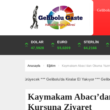
Gelibol
DOLAR
ONS
EURO
ALTIN
STERLİN
ÇEYREK
47,5928
4,270,11
55,0209
6,534,68
64,2166
10,684,21
Anasayfa
Eğitim
Kaymakam Abacı’dan Okuma Yazma
rine Yürüyecek *** Gelibolu’da Kiralar El Yakıyor *** Gelibolu Açı
Kaymakam Abacı’da
Kursuna Ziyaret