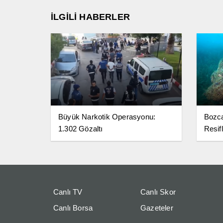
İLGİLİ HABERLER
Büyük Narkotik Operasyonu:
Bozc
1.302 Gözaltı
Resifl
Canlı TV
Canlı Skor
Canlı Borsa
Gazeteler