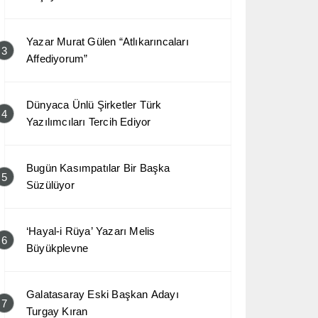
Yazar Murat Gülen “Atlıkarıncaları
3
Affediyorum”
Dünyaca Ünlü Şirketler Türk
4
Yazılımcıları Tercih Ediyor
Bugün Kasımpatılar Bir Başka
5
Süzülüyor
‘Hayal-i Rüya’ Yazarı Melis
6
Büyükplevne
Galatasaray Eski Başkan Adayı
7
Turgay Kıran