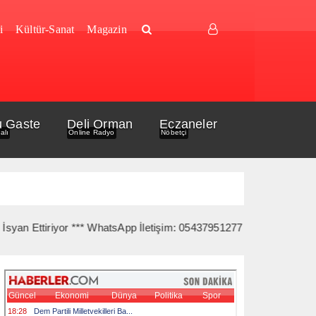
i
Kültür-Sanat
Magazin
u Gaste
Deli Orman
Eczaneler
alı
Online Radyo
Nöbetçi
ttiriyor *** WhatsApp İletişim: 05437951277