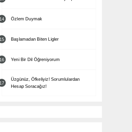
Özlem Duymak
14
Başlamadan Biten Ligler
15
Yeni Bir Dil Öğreniyorum
16
Üzgünüz, Öfkeliyiz! Sorumlulardan
17
Hesap Soracağız!