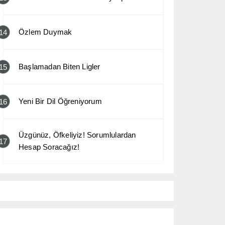
Özlem Duymak
14
Başlamadan Biten Ligler
15
Yeni Bir Dil Öğreniyorum
16
Üzgünüz, Öfkeliyiz! Sorumlulardan
17
Hesap Soracağız!