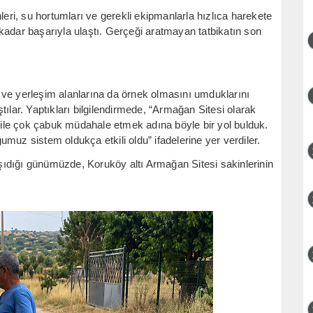
nleri, su hortumları ve gerekli ekipmanlarla hızlıca harekete
kadar başarıyla ulaştı. Gerçeği aratmayan tatbikatın son
ere ve yerleşim alanlarına da örnek olmasını umduklarını
ılar. Yaptıkları bilgilendirmede, “Armağan Sitesi olarak
le çok çabuk müdahale etmek adına böyle bir yol bulduk.
muz sistem oldukça etkili oldu” ifadelerine yer verdiler.
ıdığı günümüzde, Koruköy altı Armağan Sitesi sakinlerinin