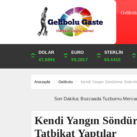
Gelibol
DOLAR
ONS
EURO
ALTIN
STERLİN
ÇEYREK
47,6994
4,353,01
55,1817
6,676,46
64,4410
10,916,02
Anasayfa
Gelibolu
Kendi Yangın Söndürme Sistemler
Son Dakika: Bozcaada Tuzburnu Mercan Resifleri’nd
Kendi Yangın Söndür
Tatbikat Yaptılar