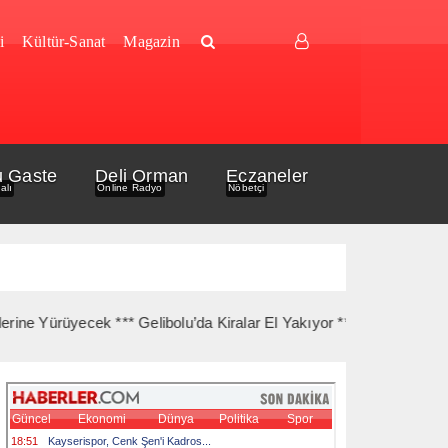
i
Kültür-Sanat
Magazin
u Gaste
Deli Orman
Eczaneler
alı
Online Radyo
Nöbetçi
üyecek *** Gelibolu’da Kiralar El Yakıyor *** Gelibolu Açıklarında