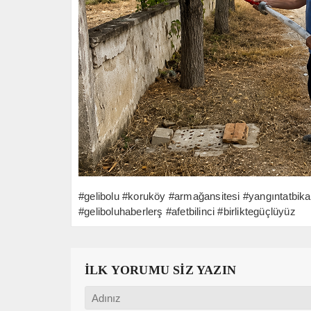
​#gelibolu #koruköy #armağansitesi #yangıntatbik
#geliboluhaberlerş #afetbilinci #birliktegüçlüyüz
İLK YORUMU SİZ YAZIN