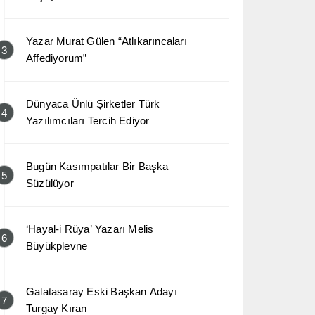
Yazar Murat Gülen “Atlıkarıncaları
3
Affediyorum”
Dünyaca Ünlü Şirketler Türk
4
Yazılımcıları Tercih Ediyor
Bugün Kasımpatılar Bir Başka
5
Süzülüyor
‘Hayal-i Rüya’ Yazarı Melis
6
Büyükplevne
Galatasaray Eski Başkan Adayı
7
Turgay Kıran