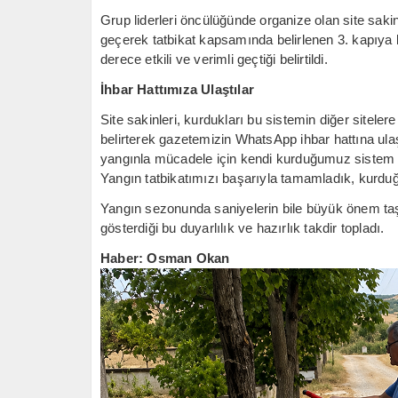
​Grup liderleri öncülüğünde organize olan site saki
geçerek tatbikat kapsamında belirlenen 3. kapıya 
derece etkili ve verimli geçtiği belirtildi.
İhbar Hattımıza Ulaştılar
​Site sakinleri, kurdukları bu sistemin diğer sitel
belirterek gazetemizin WhatsApp ihbar hattına ulaşt
yangınla mücadele için kendi kurduğumuz sistem i
Yangın tatbikatımızı başarıyla tamamladık, kurduğu
Yangın sezonunda saniyelerin bile büyük önem taş
gösterdiği bu duyarlılık ve hazırlık takdir topladı.
Haber: Osman Okan