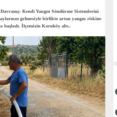
 Davranış: Kendi Yangın Söndürme Sistemlerini
aylarının gelmesiyle birlikte artan yangın riskine
a başladı. İlçemizin Koruköy altı..