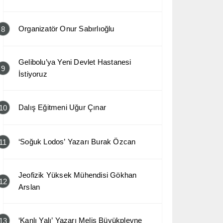
Organizatör Onur Sabırlıoğlu
8
Gelibolu’ya Yeni Devlet Hastanesi
9
İstiyoruz
Dalış Eğitmeni Uğur Çınar
10
‘Soğuk Lodos’ Yazarı Burak Özcan
11
Jeofizik Yüksek Mühendisi Gökhan
12
Arslan
‘Kanlı Yalı’ Yazarı Melis Büyükplevne
13