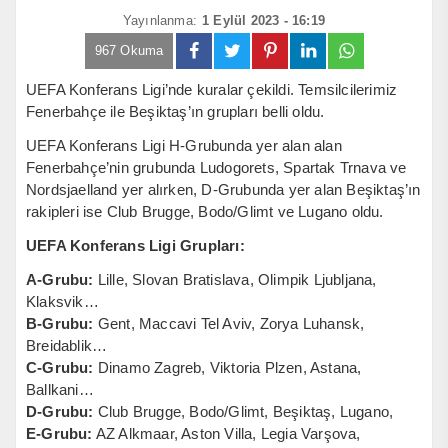
Yayınlanma:
1 Eylül 2023 - 16:19
967 Okuma
UEFA Konferans Ligi’nde kuralar çekildi. Temsilcilerimiz
Fenerbahçe ile Beşiktaş’ın grupları belli oldu.
UEFA Konferans Ligi H-Grubunda yer alan alan
Fenerbahçe’nin grubunda Ludogorets, Spartak Trnava ve
Nordsjaelland yer alırken, D-Grubunda yer alan Beşiktaş’ın
rakipleri ise Club Brugge, Bodo/Glimt ve Lugano oldu.
UEFA Konferans Ligi Grupları:
A-Grubu:
Lille, Slovan Bratislava, Olimpik Ljubljana,
Klaksvik…
B-Grubu:
Gent, Maccavi Tel Aviv, Zorya Luhansk,
Breidablik…
C-Grubu:
Dinamo Zagreb, Viktoria Plzen, Astana,
Ballkani…
D-Grubu:
Club Brugge, Bodo/Glimt, Beşiktaş, Lugano,
E-Grubu:
AZ Alkmaar, Aston Villa, Legia Varşova,