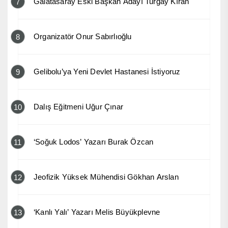
Galatasaray Eski Başkan Adayı Turgay Kıran
7
Organizatör Onur Sabırlıoğlu
8
Gelibolu’ya Yeni Devlet Hastanesi İstiyoruz
9
Dalış Eğitmeni Uğur Çınar
10
‘Soğuk Lodos’ Yazarı Burak Özcan
11
Jeofizik Yüksek Mühendisi Gökhan Arslan
12
‘Kanlı Yalı’ Yazarı Melis Büyükplevne
13