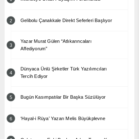
Gelibolu Çanakkale Direkt Seferleri Başlıyor
2
Yazar Murat Gülen “Atlıkarıncaları
3
Affediyorum”
Dünyaca Ünlü Şirketler Türk Yazılımcıları
4
Tercih Ediyor
Bugün Kasımpatılar Bir Başka Süzülüyor
5
‘Hayal-i Rüya’ Yazarı Melis Büyükplevne
6