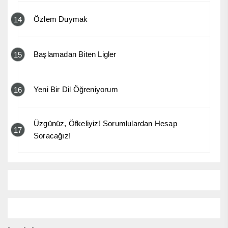
Özlem Duymak
14
Başlamadan Biten Ligler
15
Yeni Bir Dil Öğreniyorum
16
Üzgünüz, Öfkeliyiz! Sorumlulardan Hesap
17
Soracağız!