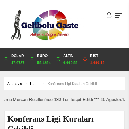
DOLAR
ONS
EURO
ALTIN
ALTIN
ÇEYREK
BIST
CUMHURİYET
47,6787
4,341,81
55,1254
6,660,55
6,660,55
10,889,99
1.690,16
44,750,00
Anasayfa
Haber
Konferans Ligi Kuraları Çekildi
rcan Resifleri’nde 180 Tür Tespit Edildi *** 10 Ağustos’ta Gelibol
Konferans Ligi Kuraları
Çekildi