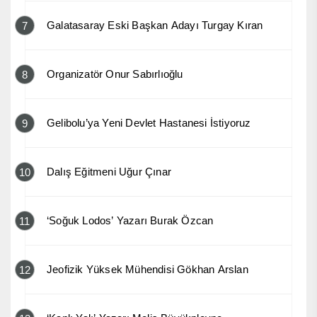
Galatasaray Eski Başkan Adayı Turgay Kıran
7
Organizatör Onur Sabırlıoğlu
8
Gelibolu’ya Yeni Devlet Hastanesi İstiyoruz
9
Dalış Eğitmeni Uğur Çınar
10
‘Soğuk Lodos’ Yazarı Burak Özcan
11
Jeofizik Yüksek Mühendisi Gökhan Arslan
12