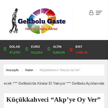
DOLAR
ONS
EURO
ALTIN
ALTIN
ÇEYREK
BIST
CUMHURİYET
47,6787
4,341,81
55,1254
6,660,55
6,660,55
10,889,99
1.690,16
44,750,00
Anasayfa
Haber
Küçükkahveci “Akp’ye Oy Ver”
* Gelibolu’da Kiralar El Yakıyor *** Gelibolu Açıklarında Gemi Yan
Küçükkahveci “Akp’ye Oy Ver”