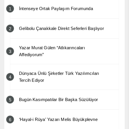
İntenseye Ortak Paylaşım Forumunda
1
Gelibolu Çanakkale Direkt Seferleri Başlıyor
2
Yazar Murat Gülen “Atlıkarıncaları
3
Affediyorum”
Dünyaca Ünlü Şirketler Türk Yazılımcıları
4
Tercih Ediyor
Bugün Kasımpatılar Bir Başka Süzülüyor
5
‘Hayal-i Rüya’ Yazarı Melis Büyükplevne
6