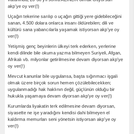
akp’ye oy ver(!)
Uçağın tekerine sarılıp o uçağın gittiği yere gidebileceğini
sanan, 4.500 dolara onlarca insanı öldürebilen; dili ve
kültürü sana yabancılarla yaşamak istiyorsan akp’ye oy
ver(!)
Yetişmiş genç beyinlerin ülkeyi terk ederken, yerlerine
kendi dilinde bile okuma yazma bilmeyen Suriyeli, Afgan,
Afrikalı vb. milyonlar getirilmesine devam diyorsan akp’ye
oy ver(!)
Mevcut kanunlar bile uygulansa, başta sığınmacı işgali
olmak üzere birçok sorun hemen çözülebilecekken;
uygulanmadığı hak haklının değil, güçlünün olduğu bir
hukukla yaşamaya devam diyorsan akp’ye oy ver(!)
Kurumlarda liyakatin terk edilmesine devam diyorsan,
siyasette ne işe yaradığını kendisi dahi bilmeyen el
kaldırma memurları seni yönetsin istiyorsan akp’ye oy
ver(!)