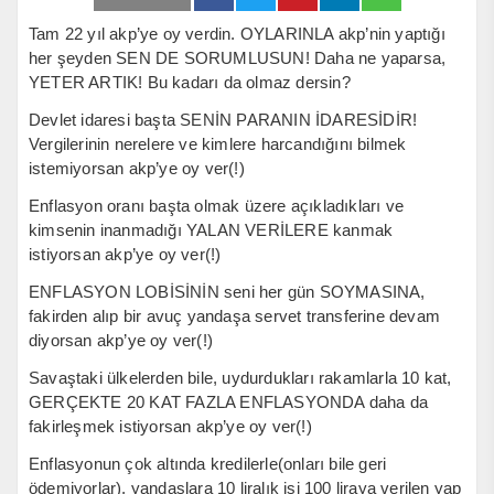
Tam 22 yıl akp’ye oy verdin. OYLARINLA akp’nin yaptığı
her şeyden SEN DE SORUMLUSUN! Daha ne yaparsa,
YETER ARTIK! Bu kadarı da olmaz dersin?
Devlet idaresi başta SENİN PARANIN İDARESİDİR!
Vergilerinin nerelere ve kimlere harcandığını bilmek
istemiyorsan akp’ye oy ver(!)
Enflasyon oranı başta olmak üzere açıkladıkları ve
kimsenin inanmadığı YALAN VERİLERE kanmak
istiyorsan akp’ye oy ver(!)
ENFLASYON LOBİSİNİN seni her gün SOYMASINA,
fakirden alıp bir avuç yandaşa servet transferine devam
diyorsan akp’ye oy ver(!)
Savaştaki ülkelerden bile, uydurdukları rakamlarla 10 kat,
GERÇEKTE 20 KAT FAZLA ENFLASYONDA daha da
fakirleşmek istiyorsan akp’ye oy ver(!)
Enflasyonun çok altında kredilerle(onları bile geri
ödemiyorlar), yandaşlara 10 liralık işi 100 liraya verilen yap