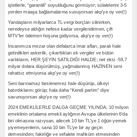
işletlerle, “garantili” soyulduğunu görmüyor; sülalelerini 3-5
yerden maaşa bağlamalarına susuyorsan akp’ye oy ver(!)
Yandaşların milyarlarca TL vergi borçları silinirken,
neredeyse aldığın nefese kadar vergilendirmen, çift
MTV’ler ödemen hoşuna gidiyorsa, akp’ye oy ver(!)
İnsanımıza mezar olan defalarca imar afları, paralı hale
getirdikleri askerlik, çıkarttıkları ek vergiler ve bütün
varlıkların, HER ŞEYİN SATILDIĞI HALDE; net eksi -59,7
milyar dolara düşürülmüş, yağmalanmış HAZİNEN seni
rahatsız etmiyorsa akp’ye oy ver(!)
Seni barınamaz beslenemez hale düşürüp, ülkeyi
batırdıklarını görüp; hala daha “Kendi partim” diye
savunuyorsan akp’ye oy ver(!)
2024 EMEKLİLERLE DALGA GEÇME YILINDA, 10 milyon
emeklinin ortalama emekli aylığının Avrupa ülkelerinin 6’da
biri olmasına razıysan, ailecek 10 bin TL’ye 1 öğün yemek
yiyemeyenlerin, sana 10 bin TL’ye bir ay geçin
demesinden; fakirliğe ve sefalete mahkûm etmesinden