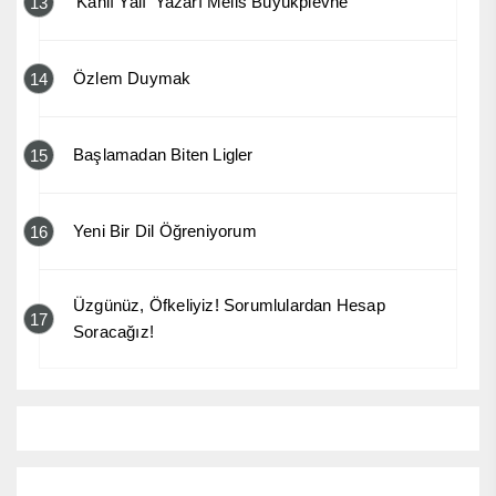
‘Kanlı Yalı’ Yazarı Melis Büyükplevne
13
Özlem Duymak
14
Başlamadan Biten Ligler
15
Yeni Bir Dil Öğreniyorum
16
Üzgünüz, Öfkeliyiz! Sorumlulardan Hesap
17
Soracağız!