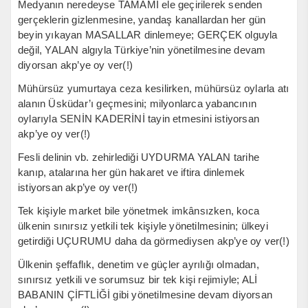
Medyanın neredeyse TAMAMI ele geçirilerek senden
gerçeklerin gizlenmesine, yandaş kanallardan her gün
beyin yıkayan MASALLAR dinlemeye; GERÇEK olguyla
değil, YALAN algıyla Türkiye’nin yönetilmesine devam
diyorsan akp’ye oy ver(!)
Mühürsüz yumurtaya ceza kesilirken, mühürsüz oylarla atı
alanın Üsküdar’ı geçmesini; milyonlarca yabancının
oylarıyla SENİN KADERİNİ tayin etmesini istiyorsan
akp’ye oy ver(!)
Fesli delinin vb. zehirlediği UYDURMA YALAN tarihe
kanıp, atalarına her gün hakaret ve iftira dinlemek
istiyorsan akp’ye oy ver(!)
Tek kişiyle market bile yönetmek imkânsızken, koca
ülkenin sınırsız yetkili tek kişiyle yönetilmesinin; ülkeyi
getirdiği UÇURUMU daha da görmediysen akp’ye oy ver(!)
Ülkenin şeffaflık, denetim ve güçler ayrılığı olmadan,
sınırsız yetkili ve sorumsuz bir tek kişi rejimiyle; ALİ
BABANIN ÇİFTLİĞİ gibi yönetilmesine devam diyorsan