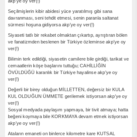
akp’ye oy ver(!)
Seçilmişlerin kibir abidesi yüce yaratılmış gibi sana
davranması, seni tehdit etmesi, senin paranla saltanat
sürmesi hoşuna gidiyorsa akp’ye oy ver(!)
Siyaseti tatlı bir rekabet olmaktan çıkartıp, ayrıştıran bölen
ve fanatizmden beslenen bir Türkiye özleminse akp’ye oy
ver(!)
Bilimin terk edildiği, siyasetin camilere bile girdiği, tarikat ve
cemaatlerin köşe başlarını tuttuğu; CAHİLLİĞİN
ÖVÜLDÜĞÜ karanlık bir Türkiye hayalinse akp’ye oy
ver(!)
Değerli bir birey olduğun MİLLETTEN, değersiz bir KULA
KUL OLDUĞUN ÜMMETE gerilemek istiyorsan akp’ye oy
ver(!)
Sosyal medyada paylaşım yapmaya, bir tivit atmaya; hatta
beğeni koymaya bile KORKMAYA devam etmek istiyorsan
akp’ye oy ver(!)
Ataların emaneti on binlerce kilometre kare KUTSAL