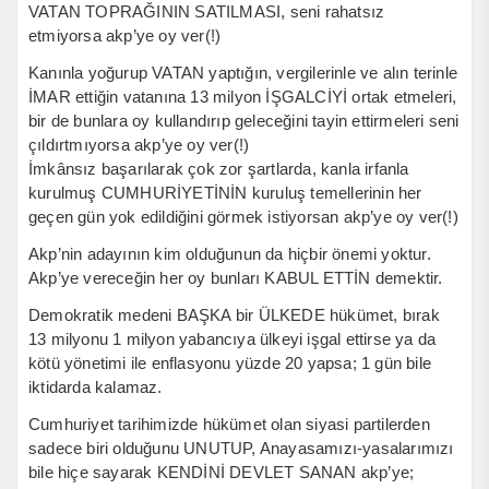
VATAN TOPRAĞININ SATILMASI, seni rahatsız
etmiyorsa akp’ye oy ver(!)
Kanınla yoğurup VATAN yaptığın, vergilerinle ve alın terinle
İMAR ettiğin vatanına 13 milyon İŞGALCİYİ ortak etmeleri,
bir de bunlara oy kullandırıp geleceğini tayin ettirmeleri seni
çıldırtmıyorsa akp’ye oy ver(!)
İmkânsız başarılarak çok zor şartlarda, kanla irfanla
kurulmuş CUMHURİYETİNİN kuruluş temellerinin her
geçen gün yok edildiğini görmek istiyorsan akp’ye oy ver(!)
Akp’nin adayının kim olduğunun da hiçbir önemi yoktur.
Akp’ye vereceğin her oy bunları KABUL ETTİN demektir.
Demokratik medeni BAŞKA bir ÜLKEDE hükümet, bırak
13 milyonu 1 milyon yabancıya ülkeyi işgal ettirse ya da
kötü yönetimi ile enflasyonu yüzde 20 yapsa; 1 gün bile
iktidarda kalamaz.
Cumhuriyet tarihimizde hükümet olan siyasi partilerden
sadece biri olduğunu UNUTUP, Anayasamızı-yasalarımızı
bile hiçe sayarak KENDİNİ DEVLET SANAN akp’ye;