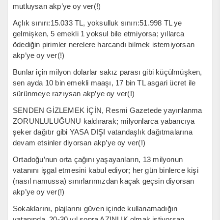
mutluysan akp’ye oy ver(!)
Açlık sınırı:15.033 TL, yoksulluk sınırı:51.998 TL ye
gelmişken, 5 emekli 1 yoksul bile etmiyorsa; yıllarca
ödediğin pirimler nerelere harcandı bilmek istemiyorsan
akp’ye oy ver(!)
Bunlar için milyon dolarlar sakız parası gibi küçülmüşken,
sen ayda 10 bin emekli maaşı, 17 bin TL asgari ücret ile
sürünmeye razıysan akp’ye oy ver(!)
SENDEN GİZLEMEK İÇİN, Resmi Gazetede yayınlanma
ZORUNLULUĞUNU kaldırarak; milyonlarca yabancıya
şeker dağıtır gibi YASA DIŞI vatandaşlık dağıtmalarına
devam etsinler diyorsan akp’ye oy ver(!)
Ortadoğu’nun orta çağını yaşayanların, 13 milyonun
vatanını işgal etmesini kabul ediyor; her gün binlerce kişi
(nasıl namussa) sınırlarımızdan kaçak geçsin diyorsan
akp’ye oy ver(!)
Sokaklarını, plajlarını güven içinde kullanamadığın
vatanında, 20-30 yıl sonra AZINLIK olmak istiyorsan