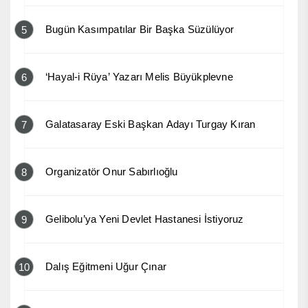
Bugün Kasımpatılar Bir Başka Süzülüyor
5
‘Hayal-i Rüya’ Yazarı Melis Büyükplevne
6
Galatasaray Eski Başkan Adayı Turgay Kıran
7
Organizatör Onur Sabırlıoğlu
8
Gelibolu’ya Yeni Devlet Hastanesi İstiyoruz
9
Dalış Eğitmeni Uğur Çınar
10