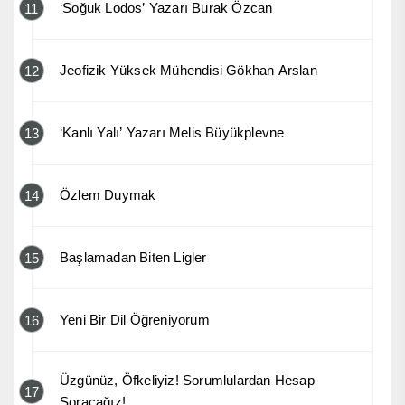
‘Soğuk Lodos’ Yazarı Burak Özcan
11
Jeofizik Yüksek Mühendisi Gökhan Arslan
12
‘Kanlı Yalı’ Yazarı Melis Büyükplevne
13
Özlem Duymak
14
Başlamadan Biten Ligler
15
Yeni Bir Dil Öğreniyorum
16
Üzgünüz, Öfkeliyiz! Sorumlulardan Hesap
17
Soracağız!