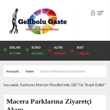
DOLAR
ONS
EURO
ALTIN
ALTIN
ÇEYREK
BIST
CUMHURİYET
47,7090
4,326,80
55,1206
6,638,51
6,638,51
10,853,97
1.690,16
44,750,00
Anasayfa
Haber
Macera Parklarına Ziyaretçi Akını
ada Tuzburnu Mercan Resifleri’nde 180 Tür Tespit Edildi *** 10 Ağu
Macera Parklarına Ziyaretçi
Akını