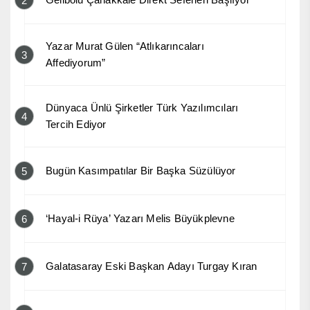
2
Yazar Murat Gülen “Atlıkarıncaları
3
Affediyorum”
Dünyaca Ünlü Şirketler Türk Yazılımcıları
4
Tercih Ediyor
Bugün Kasımpatılar Bir Başka Süzülüyor
5
‘Hayal-i Rüya’ Yazarı Melis Büyükplevne
6
Galatasaray Eski Başkan Adayı Turgay Kıran
7