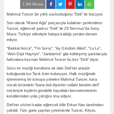
1.284 Okuma
Mahmut Tuncer bir yıllık suskunluğunu “Deli” ile bozuyor.
Son olarak “Mame Ağa” parçasıyla kulakları şenlendiren
Tuncer, eğlenceli şarkısı “Deli” ile 29 Temmuz’da Sony
Music Türkiye etiketiyle halaya kaldığı yerden devam
ediyor.
“Bakkal Amca”, “I’m Sorry”, “Ay Gördüm Allah”, “Lo Lo”,
“Altın Dişli Hayriye”, “Jandarma” gibi kültleşmiş şarkılarıyla
hafızalara kazınan Mahmut Tuncer bu kez “Deli” diyor.
Sözü ve müziği kendisine ait olan Deli’nin aranjör
koltuğunda ise Tarık İster bulunuyor. Halk müziğinde
işlenmemiş bir konuya yönelen Mahmut Tuncer, kara
mizah türündeki “bana deli diyenler vallahi benden deli”
sözleriyle kişilerin gündelik hayattaki benzetmelerinin
kendilerinden yola çıktığını ima ediyor.
Deli’nin sözleri kadar eğlenceli klibi Erkan Nas tarafından
çekildi. Tüm güne yayılan çekimlerde Tuncer, Kilyos,