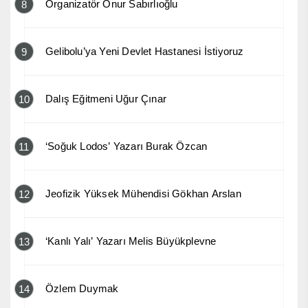
Organizatör Onur Sabırlıoğlu
8
Gelibolu’ya Yeni Devlet Hastanesi İstiyoruz
9
Dalış Eğitmeni Uğur Çınar
10
‘Soğuk Lodos’ Yazarı Burak Özcan
11
Jeofizik Yüksek Mühendisi Gökhan Arslan
12
‘Kanlı Yalı’ Yazarı Melis Büyükplevne
13
Özlem Duymak
14