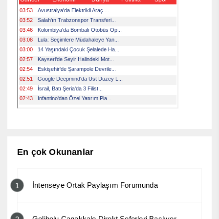
En çok Okunanlar
İntenseye Ortak Paylaşım Forumunda
1
Gelibolu Çanakkale Direkt Seferleri Başlıyor