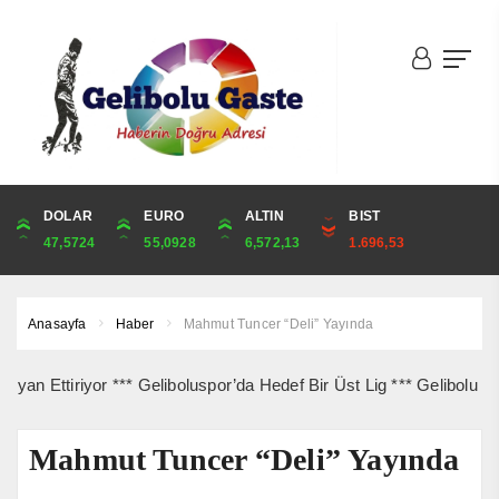
DOLAR
ONS
EURO
ALTIN
ALTIN
ÇEYREK
BIST
CUMHURİYET
47,5724
4,295,24
55,0928
6,572,13
6,572,13
10,745,43
1.696,53
42,969,00
Anasayfa
Haber
Mahmut Tuncer “Deli” Yayında
Ettiriyor *** Geliboluspor’da Hedef Bir Üst Lig *** Gelibolu İlçe Sa
Mahmut Tuncer “Deli” Yayında