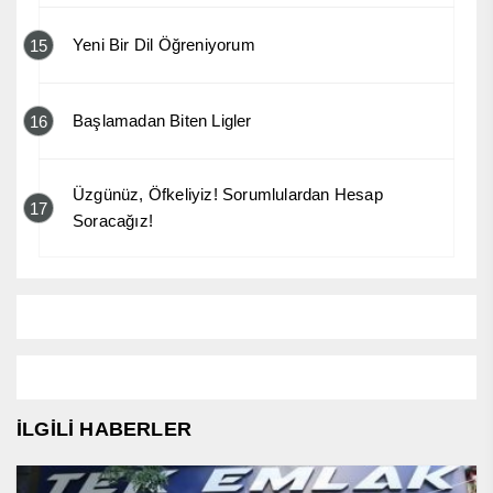
Yeni Bir Dil Öğreniyorum
15
Başlamadan Biten Ligler
16
Üzgünüz, Öfkeliyiz! Sorumlulardan Hesap
17
Soracağız!
İLGİLİ HABERLER