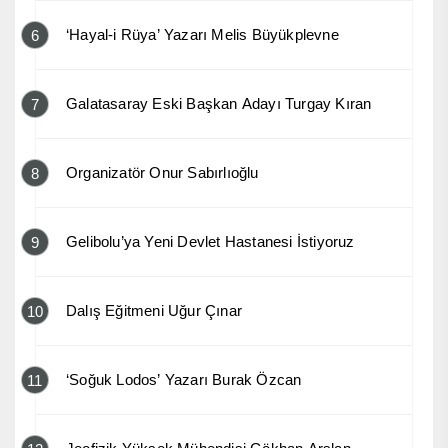
‘Hayal-i Rüya’ Yazarı Melis Büyükplevne
6
Galatasaray Eski Başkan Adayı Turgay Kıran
7
Organizatör Onur Sabırlıoğlu
8
Gelibolu’ya Yeni Devlet Hastanesi İstiyoruz
9
Dalış Eğitmeni Uğur Çınar
10
‘Soğuk Lodos’ Yazarı Burak Özcan
11