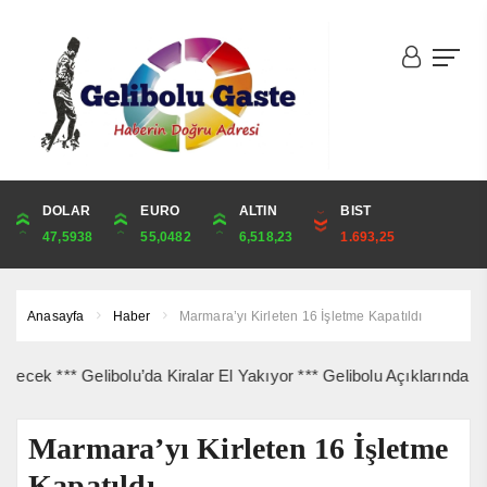
DOLAR
ONS
EURO
ALTIN
ALTIN
ÇEYREK
BIST
CUMHURİYET
47,5938
4,259,33
55,0482
6,518,23
6,518,23
10,657,31
1.693,25
43,729,00
Anasayfa
Haber
Marmara’yı Kirleten 16 İşletme Kapatıldı
*** Gelibolu’da Kiralar El Yakıyor *** Gelibolu Açıklarında Gemi Y
Marmara’yı Kirleten 16 İşletme
Kapatıldı