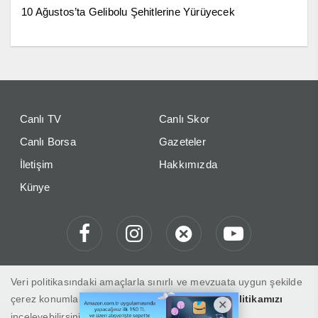
10 Ağustos’ta Gelibolu Şehitlerine Yürüyecek
Canlı TV
Canlı Skor
Canlı Borsa
Gazeteler
İletişim
Hakkımızda
Künye
Veri politikasındaki amaçlarla sınırlı ve mevzuata uygun şekilde
çerez konumlandırmaktayız. Detaylar için
veri politikamızı
Gelibolu Gaste "Haberin Doğru Adresi"
inceleyebilirsiniz.