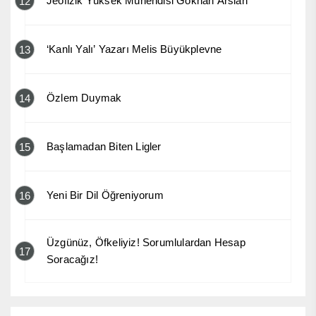
Jeofizik Yüksek Mühendisi Gökhan Arslan
12
‘Kanlı Yalı’ Yazarı Melis Büyükplevne
13
Özlem Duymak
14
Başlamadan Biten Ligler
15
Yeni Bir Dil Öğreniyorum
16
Üzgünüz, Öfkeliyiz! Sorumlulardan Hesap
17
Soracağız!