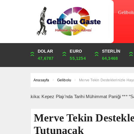
Gelibol
DOLAR
ONS
EURO
ALTIN
STERLİN
ÇEYREK
47,6787
4,341,81
55,1254
6,660,55
64,3468
10,889,99
Anasayfa
Gelibolu
Merve Tekin Desteklerinizle Hay
Son Dakika: Kepez Plajı’nda Tarihi Mühimmat Paniği *** “Saipem 
Merve Tekin Destekle
Tutunacak