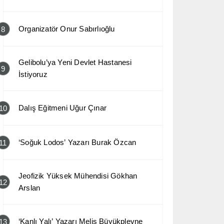
Organizatör Onur Sabırlıoğlu
8
Gelibolu’ya Yeni Devlet Hastanesi
9
İstiyoruz
Dalış Eğitmeni Uğur Çınar
10
‘Soğuk Lodos’ Yazarı Burak Özcan
11
Jeofizik Yüksek Mühendisi Gökhan
12
Arslan
‘Kanlı Yalı’ Yazarı Melis Büyükplevne
13