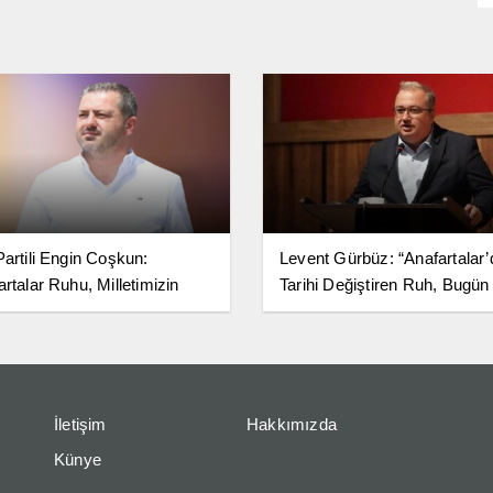
Partili Engin Coşkun:
Levent Gürbüz: “Anafartalar’
artalar Ruhu, Milletimizin
Tarihi Değiştiren Ruh, Bugün
 ve Bağımsızlık Kararlılığının
Milletimize Yol Göstermeye
sidir”
Devam Ediyor”
İletişim
Hakkımızda
Künye