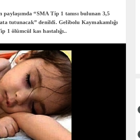
n paylaşımda “SMA Tip 1 tanısı bulunan 3,5
yata tutunacak” denildi. Gelibolu Kaymakamlığı
p 1 ölümcül kas hastalığı..