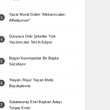
Yazar Murat Gülen “Atlıkarıncaları
3
Affediyorum”
Dünyaca Ünlü Şirketler Türk
4
Yazılımcıları Tercih Ediyor
Bugün Kasımpatılar Bir Başka
5
Süzülüyor
‘Hayal-i Rüya’ Yazarı Melis
6
Büyükplevne
Galatasaray Eski Başkan Adayı
7
Turgay Kıran