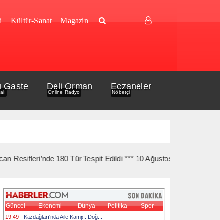
i
Kültür-Sanat
Magazin
u Gaste
Deli Orman
Eczaneler
alı
Online Radyo
Nöbetçi
leri’nde 180 Tür Tespit Edildi *** 10 Ağustos’ta Gelibolu Şehitler