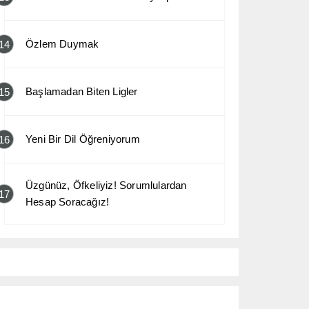
Özlem Duymak
14
Başlamadan Biten Ligler
15
Yeni Bir Dil Öğreniyorum
16
Üzgünüz, Öfkeliyiz! Sorumlulardan
17
Hesap Soracağız!