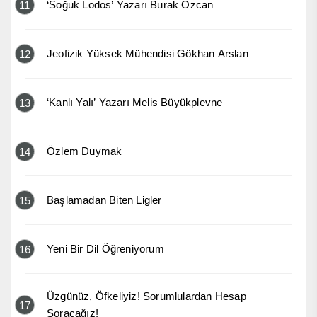
‘Soğuk Lodos’ Yazarı Burak Özcan
11
Jeofizik Yüksek Mühendisi Gökhan Arslan
12
‘Kanlı Yalı’ Yazarı Melis Büyükplevne
13
Özlem Duymak
14
Başlamadan Biten Ligler
15
Yeni Bir Dil Öğreniyorum
16
Üzgünüz, Öfkeliyiz! Sorumlulardan Hesap
17
Soracağız!