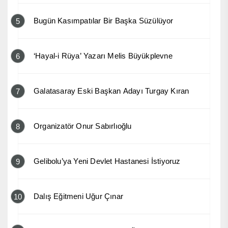
Bugün Kasımpatılar Bir Başka Süzülüyor
5
‘Hayal-i Rüya’ Yazarı Melis Büyükplevne
6
Galatasaray Eski Başkan Adayı Turgay Kıran
7
Organizatör Onur Sabırlıoğlu
8
Gelibolu’ya Yeni Devlet Hastanesi İstiyoruz
9
Dalış Eğitmeni Uğur Çınar
10