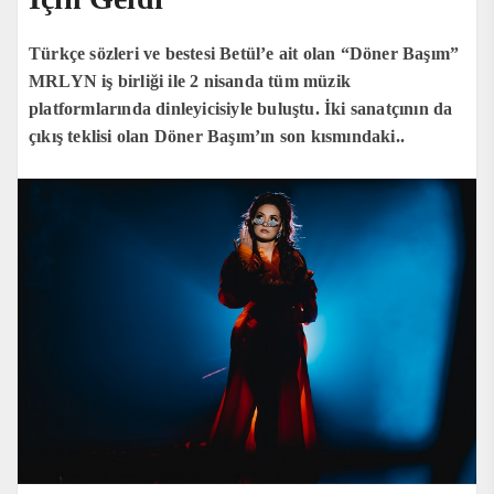
Türkçe sözleri ve bestesi Betül’e ait olan “Döner Başım”
MRLYN iş birliği ile 2 nisanda tüm müzik
platformlarında dinleyicisiyle buluştu. İki sanatçının da
çıkış teklisi olan Döner Başım’ın son kısmındaki..