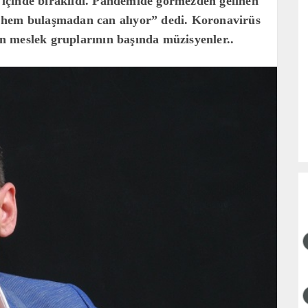
içinde bırakıldı. Pandemide görmezden gelinen
 hem bulaşmadan can alıyor” dedi. Koronavirüs
 meslek gruplarının başında müzisyenler..