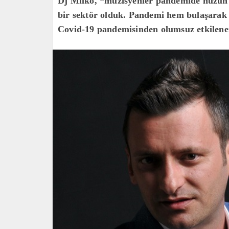
Dj Milko, “müzisyenler pandemide hüzün 
bir sektör olduk. Pandemi hem bulaşarak
Covid-19 pandemisinden olumsuz etkilenen