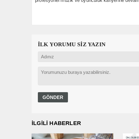
profesyonel müzik ve oyunculuk kariyerine devam
İLK YORUMU SİZ YAZIN
İLGİLİ HABERLER