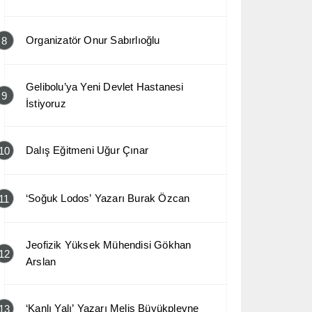
Organizatör Onur Sabırlıoğlu
8
Gelibolu’ya Yeni Devlet Hastanesi
9
İstiyoruz
Dalış Eğitmeni Uğur Çınar
10
‘Soğuk Lodos’ Yazarı Burak Özcan
11
Jeofizik Yüksek Mühendisi Gökhan
12
Arslan
‘Kanlı Yalı’ Yazarı Melis Büyükplevne
13