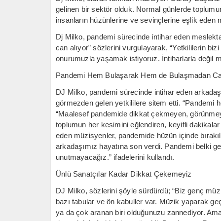
gelinen bir sektör olduk. Normal günlerde toplumun
insanların hüzünlerine ve sevinçlerine eşlik eden 
Dj Milko, pandemi sürecinde intihar eden meslek
can alıyor” sözlerini vurgulayarak, “Yetkililerin 
onurumuzla yaşamak istiyoruz. İntiharlarla değil m
Pandemi Hem Bulaşarak Hem de Bulaşmadan Can
DJ Milko, pandemi sürecinde intihar eden arkadaşl
görmezden gelen yetkililere sitem etti. “Pandemi
“Maalesef pandemide dikkat çekmeyen, görünmeye
toplumun her kesimini eğlendiren, keyifli dakikalar
eden müzisyenler, pandemide hüzün içinde bırakı
arkadaşımız hayatına son verdi. Pandemi belki ge
unutmayacağız.” ifadelerini kullandı.
Ünlü Sanatçılar Kadar Dikkat Çekemeyiz
DJ Milko, sözlerini şöyle sürdürdü; “Biz genç müz
bazı tabular ve ön kabuller var. Müzik yaparak ge
ya da çok aranan biri olduğunuzu zannediyor. Ama