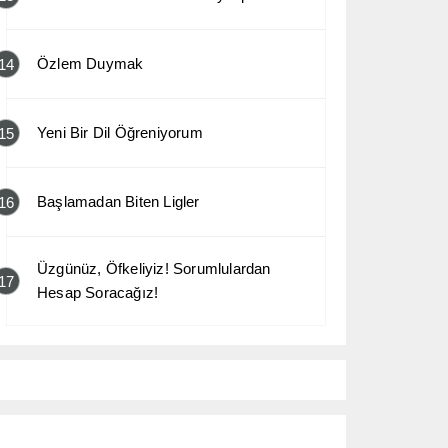
Özlem Duymak
14
Yeni Bir Dil Öğreniyorum
15
Başlamadan Biten Ligler
16
Üzgünüz, Öfkeliyiz! Sorumlulardan
17
Hesap Soracağız!