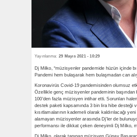
Yayınlanma:
29 Mayıs 2021 - 10:29
Dj Milko, “müzisyenler pandemide hüzün içinde bı
Pandemi hem bulaşarak hem bulaşmadan can alıy
Koronavirüs Covid-19 pandemisinden olumsuz etki
Özellikle genç müzisyenler pandeminin başından 
100’den fazla müzisyen intihar etti. Sorunları h
destek paketi kapsamında 3 bin lira hibe desteği 
kısıtlamalarının kademeli olarak kaldırılacağı y
alamayan müzisyenler arasında Dj’ler de bulunuyo
performansı ile dikkat çeken deneyimli Dj Milko, m
Dj Milko, olarak tanınan müzisyen Günay Başar