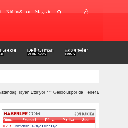
i
Kültür-Sanat
Magazin
u Gaste
Deli Orman
Eczaneler
alı
Online Radyo
Nöbetçi
İsyan Ettiriyor *** Geliboluspor’da Hedef Bir Üst Lig *** Gelibolu 