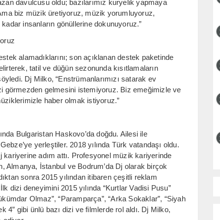
mazan davulcusu oldu; bazılarımız kuryelik yapmaya
. Ama biz müzik üretiyoruz, müzik yorumluyoruz,
r kadar insanların gönüllerine dokunuyoruz.”
yoruz
destek alamadıklarını; son açıklanan destek paketinde
lirterek, tatil ve düğün sezonunda kısıtlamaların
 söyledi. Dj Milko, “Enstrümanlarımızı satarak ev
izi görmezden gelmesini istemiyoruz. Biz emeğimizle ve
üziklerimizle haber olmak istiyoruz.”
ında Bulgaristan Haskovo’da doğdu. Ailesi ile
Gebze’ye yerleştiler. 2018 yılında Türk vatandaşı oldu.
j kariyerine adım attı. Profesyonel müzik kariyerinde
tan, Almanya, İstanbul ve Bodrum’da Dj olarak birçok
ıktan sonra 2015 yılından itibaren çeşitli reklam
. İlk dizi deneyimini 2015 yılında “Kurtlar Vadisi Pusu”
ükümdar Olmaz”, “Paramparça”, “Arka Sokaklar”, “Siyah
” gibi ünlü bazı dizi ve filmlerde rol aldı. Dj Milko,