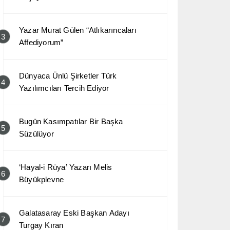
Yazar Murat Gülen “Atlıkarıncaları
3
Affediyorum”
Dünyaca Ünlü Şirketler Türk
4
Yazılımcıları Tercih Ediyor
Bugün Kasımpatılar Bir Başka
5
Süzülüyor
‘Hayal-i Rüya’ Yazarı Melis
6
Büyükplevne
Galatasaray Eski Başkan Adayı
7
Turgay Kıran