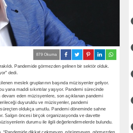
879 Okuma
rakıldı. Pandemide görmezden gelinen bir sektör olduk.
or” dedi.
lenen meslek gruplarının başında müzisyenler geliyor.
bu yana maddi sıkıntılar yaşıyor. Pandemi sürecinde
alen devam eden müzisyenlere, son açıklanan pandemi
verileceği duyuruldu ve müzisyenler, pandemi
eni süreçten oldukça umutlu. Pandemi döneminde sahne
r. Salgın öncesi birçok organizasyonda ve davette
üzisyenlerin durumu ile ilgili değerlendirmelerde bulundu.
an, “Pandemide dikkat çekmeyen, görünmeyen, görmezden