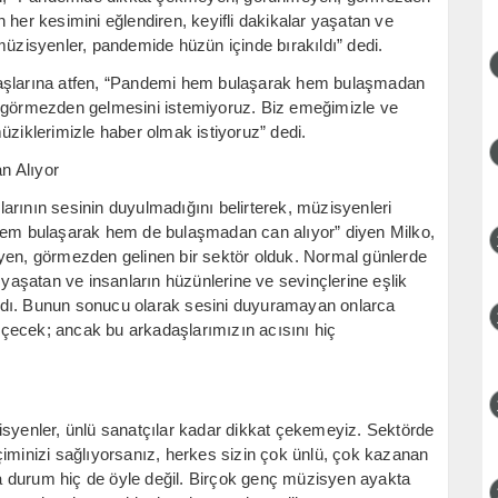
 her kesimini eğlendiren, keyifli dakikalar yaşatan ve
müzisyenler, pandemide hüzün içinde bırakıldı” dedi.
taşlarına atfen, “Pandemi hem bulaşarak hem bulaşmadan
bizi görmezden gelmesini istemiyoruz. Biz emeğimizle ve
üziklerimizle haber olmak istiyoruz” dedi.
 Alıyor
arının sesinin duyulmadığını belirterek, müzisyenleri
 hem bulaşarak hem de bulaşmadan can alıyor” diyen Milko,
n, görmezden gelinen bir sektör olduk. Normal günlerde
 yaşatan ve insanların hüzünlerine ve sevinçlerine eşlik
ldı. Bunun sonucu olarak sesini duyuramayan onlarca
çecek; ancak bu arkadaşlarımızın acısını hiç
isyenler, ünlü sanatçılar kadar dikkat çekemeyiz. Sektörde
çiminizi sağlıyorsanız, herkes sizin çok ünlü, çok kazanan
 durum hiç de öyle değil. Birçok genç müzisyen ayakta