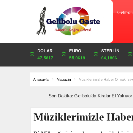
Gelibol
DOLAR
ONS
EURO
ALTIN
STERLİN
ÇEYREK
47,5817
4,265,58
55,0619
6,527,46
64,1866
10,672,40
Anasayfa
Magazin
Müziklerimizle Haber Olmak İsti
Son Dakika: Gelibolu’da Kiralar El Yakıyor *** Geli
Müziklerimizle Habe