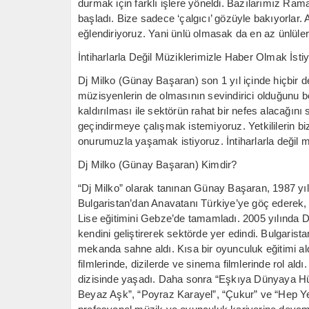
durmak için farklı işlere yöneldi. Bazılarımız Ra
başladı. Bize sadece ‘çalgıcı’ gözüyle bakıyorlar
eğlendiriyoruz. Yani ünlü olmasak da en az ünlüle
İntiharlarla Değil Müziklerimizle Haber Olmak İsti
Dj Milko (Günay Başaran) son 1 yıl içinde hiçbir 
müzisyenlerin de olmasının sevindirici olduğunu be
kaldırılması ile sektörün rahat bir nefes alacağını
geçindirmeye çalışmak istemiyoruz. Yetkililerin b
onurumuzla yaşamak istiyoruz. İntiharlarla değil m
Dj Milko (Günay Başaran) Kimdir?
“Dj Milko” olarak tanınan Günay Başaran, 1987 yıl
Bulgaristan’dan Anavatanı Türkiye’ye göç ederek, 
Lise eğitimini Gebze’de tamamladı. 2005 yılında D
kendini geliştirerek sektörde yer edindi. Bulgaris
mekanda sahne aldı. Kısa bir oyunculuk eğitimi ald
filmlerinde, dizilerde ve sinema filmlerinde rol aldı
dizisinde yaşadı. Daha sonra “Eşkıya Dünyaya H
Beyaz Aşk”, “Poyraz Karayel”, “Çukur” ve “Hep Yek 4