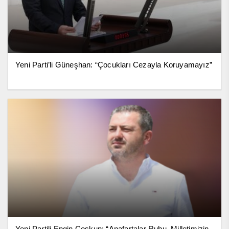
Yeni Parti’li Güneşhan: “Çocukları Cezayla Koruyamayız”
Yeni Partili Engin Coşkun: “Anafartalar Ruhu, Milletimizin