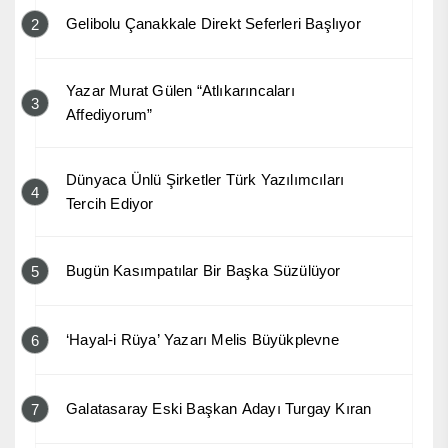
Gelibolu Çanakkale Direkt Seferleri Başlıyor
2
Yazar Murat Gülen “Atlıkarıncaları
3
Affediyorum”
Dünyaca Ünlü Şirketler Türk Yazılımcıları
4
Tercih Ediyor
Bugün Kasımpatılar Bir Başka Süzülüyor
5
‘Hayal-i Rüya’ Yazarı Melis Büyükplevne
6
Galatasaray Eski Başkan Adayı Turgay Kıran
7