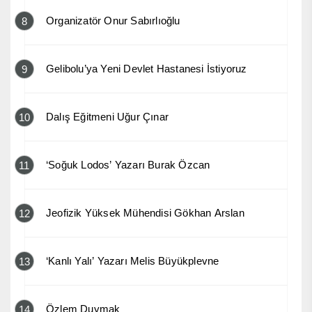
Organizatör Onur Sabırlıoğlu
8
Gelibolu’ya Yeni Devlet Hastanesi İstiyoruz
9
Dalış Eğitmeni Uğur Çınar
10
‘Soğuk Lodos’ Yazarı Burak Özcan
11
Jeofizik Yüksek Mühendisi Gökhan Arslan
12
‘Kanlı Yalı’ Yazarı Melis Büyükplevne
13
Özlem Duymak
14