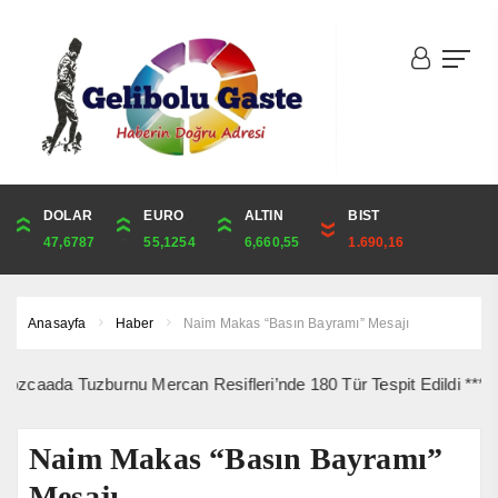
DOLAR
ONS
EURO
ALTIN
ALTIN
ÇEYREK
BIST
CUMHURİYET
47,6787
4,341,81
55,1254
6,660,55
6,660,55
10,889,99
1.690,16
44,750,00
Anasayfa
Haber
Naim Makas “Basın Bayramı” Mesajı
a Tuzburnu Mercan Resifleri’nde 180 Tür Tespit Edildi *** 10 Ağust
Naim Makas “Basın Bayramı”
Mesajı