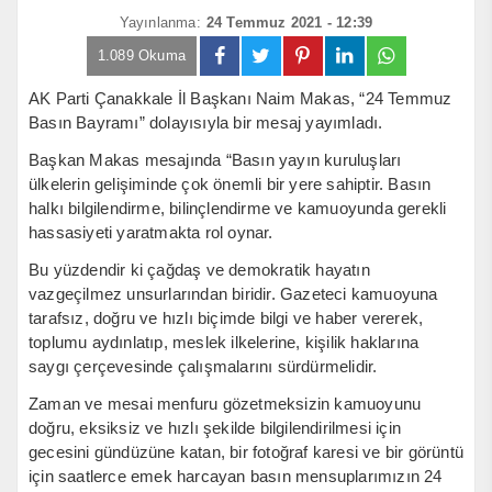
Yayınlanma:
24 Temmuz 2021 - 12:39
1.089 Okuma
AK Parti Çanakkale İl Başkanı Naim Makas, “24 Temmuz
Basın Bayramı” dolayısıyla bir mesaj yayımladı.
Başkan Makas mesajında “Basın yayın kuruluşları
ülkelerin gelişiminde çok önemli bir yere sahiptir. Basın
halkı bilgilendirme, bilinçlendirme ve kamuoyunda gerekli
hassasiyeti yaratmakta rol oynar.
Bu yüzdendir ki çağdaş ve demokratik hayatın
vazgeçilmez unsurlarından biridir. Gazeteci kamuoyuna
tarafsız, doğru ve hızlı biçimde bilgi ve haber vererek,
toplumu aydınlatıp, meslek ilkelerine, kişilik haklarına
saygı çerçevesinde çalışmalarını sürdürmelidir.
Zaman ve mesai menfuru gözetmeksizin kamuoyunu
doğru, eksiksiz ve hızlı şekilde bilgilendirilmesi için
gecesini gündüzüne katan, bir fotoğraf karesi ve bir görüntü
için saatlerce emek harcayan basın mensuplarımızın 24