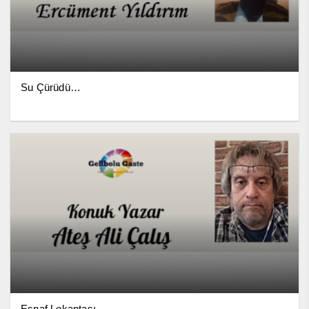
Su Çürüdü…
Esnaf Lokantası