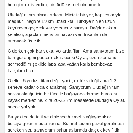
hep gitmek isterdim, bir türlü kısmet olmamıştı.
Uludağ’ın tam olarak arkası. Minicik bir yer, kaplıcalarıyla
meşhur, İnegöl’e 19 km uzaklıkta. Türkiye’nin en uzun
köyünden geçerek varıyorsunuz buraya. Dağdan akan
şelalesi, ağaçları, nefis bir havası var. İnsanları da
sımsıcak üstelik.
Giderken çok kar yoktu yollarda filan. Ama sanıyorum bize
tüm güzelliğini göstermek istedi ki Oylat, uzun zamandır
görmediğim şekilde lapa lapa yağan karla bembeyaz
karşıladı bizi.
Oteller, 5 yıldızlı filan değil, yani çok lüks değil ama 1-2
seneye kadar o da olacakmış. Sanıyorum Uludağ’ın tam
arkası olduğu için bir tünelle bağlayacaklarmış burasını
kayak merkezine. Zira 20-25 km mesafede Uludağ’a Oylat,
ancak yol yok.
Bu şekilde de tatil ve dinlence hizmeti sağlayacaklar
buraya gelen müşterilerine. Bu muhteşem güzel görülmesi
gereken yer, sanıyorum bahar aylarında da çok keyiflidir