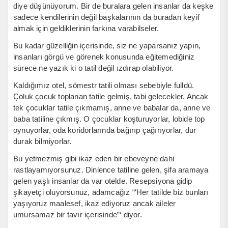
diye düşünüyorum. Bir de buralara gelen insanlar da keşke
sadece kendilerinin değil başkalarının da buradan keyif
almak için geldiklerinin farkına varabilseler.
Bu kadar güzelliğin içerisinde, siz ne yaparsanız yapın,
insanları görgü ve görenek konusunda eğitemediğiniz
sürece ne yazık ki o tatil değil ızdırap olabiliyor.
Kaldığımız otel, sömestr tatili olması sebebiyle fulldü.
Çoluk çocuk toplanan tatile gelmiş, tabi gelecekler. Ancak
tek çocuklar tatile çıkmamış, anne ve babalar da, anne ve
baba tatiline çıkmış. O çocuklar koşturuyorlar, lobide top
oynuyorlar, oda koridorlarında bağırıp çağırıyorlar, dur
durak bilmiyorlar.
Bu yetmezmiş gibi ikaz eden bir ebeveyne dahi
rastlayamıyorsunuz. Dinlence tatiline gelen, şifa aramaya
gelen yaşlı insanlar da var otelde. Resepsiyona gidip
şikayetçi oluyorsunuz, adamcağız “‘Her tatilde biz bunları
yaşıyoruz maalesef, ikaz ediyoruz ancak aileler
umursamaz bir tavır içerisinde”‘ diyor.