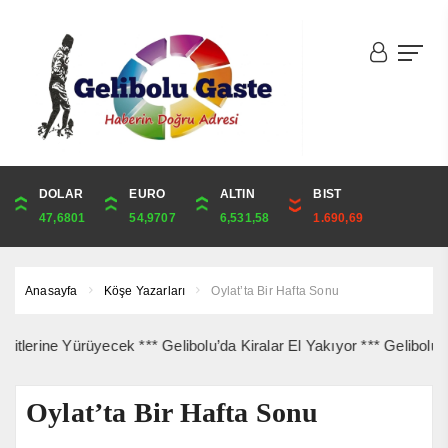
DOLAR
ONS
EURO
ALTIN
ALTIN
ÇEYREK
BIST
CUMHURİYET
47,6801
4,259,49
54,9707
6,531,58
6,531,58
10,679,13
1.690,69
43,869,00
Anasayfa
Köşe Yazarları
Oylat’ta Bir Hafta Sonu
ine Yürüyecek *** Gelibolu’da Kiralar El Yakıyor *** Gelibolu Açık
Oylat’ta Bir Hafta Sonu