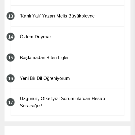
‘Kanlı Yalı’ Yazarı Melis Büyükplevne
13
Özlem Duymak
14
Başlamadan Biten Ligler
15
Yeni Bir Dil Öğreniyorum
16
Üzgünüz, Öfkeliyiz! Sorumlulardan Hesap
17
Soracağız!