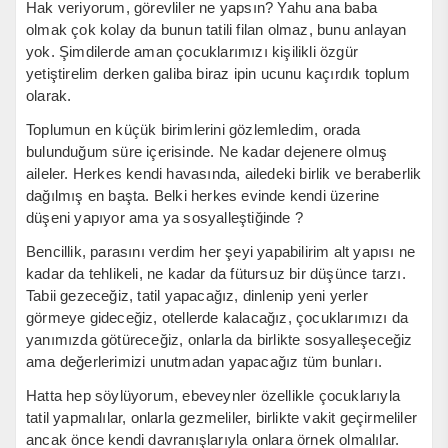
Hak veriyorum, görevliler ne yapsın? Yahu ana baba
olmak çok kolay da bunun tatili filan olmaz, bunu anlayan
yok. Şimdilerde aman çocuklarımızı kişilikli özgür
yetiştirelim derken galiba biraz ipin ucunu kaçırdık toplum
olarak.
Toplumun en küçük birimlerini gözlemledim, orada
bulunduğum süre içerisinde. Ne kadar dejenere olmuş
aileler. Herkes kendi havasında, ailedeki birlik ve beraberlik
dağılmış en başta. Belki herkes evinde kendi üzerine
düşeni yapıyor ama ya sosyalleştiğinde ?
Bencillik, parasını verdim her şeyi yapabilirim alt yapısı ne
kadar da tehlikeli, ne kadar da fütursuz bir düşünce tarzı.
Tabii gezeceğiz, tatil yapacağız, dinlenip yeni yerler
görmeye gideceğiz, otellerde kalacağız, çocuklarımızı da
yanımızda götüreceğiz, onlarla da birlikte sosyalleşeceğiz
ama değerlerimizi unutmadan yapacağız tüm bunları.
Hatta hep söylüyorum, ebeveynler özellikle çocuklarıyla
tatil yapmalılar, onlarla gezmeliler, birlikte vakit geçirmeliler
ancak önce kendi davranışlarıyla onlara örnek olmalılar.