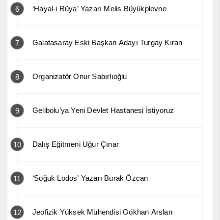
‘Hayal-i Rüya’ Yazarı Melis Büyükplevne
6
Galatasaray Eski Başkan Adayı Turgay Kıran
7
Organizatör Onur Sabırlıoğlu
8
Gelibolu’ya Yeni Devlet Hastanesi İstiyoruz
9
Dalış Eğitmeni Uğur Çınar
10
‘Soğuk Lodos’ Yazarı Burak Özcan
11
Jeofizik Yüksek Mühendisi Gökhan Arslan
12