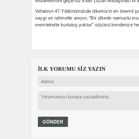
Mütarekesini geçersiz kılan Lozan Antlaşması’nı i
Vefatının 47.Yıldönümünde ülkemizin en önemli şah
saygı ve rahmetle anıyor, “Bir ülkede namuslu in
memlekette kurtuluş yoktur” sözünü kendimize her
İLK YORUMU SİZ YAZIN