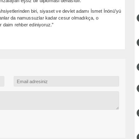
mzalayan eşsiz bir diplomasi dehasıdır.
siyetlerinden biri, siyaset ve devlet adamı İsmet İnönü’yü
sanlar da namussuzlar kadar cesur olmadıkça, o
 daim rehber ediniyoruz.”