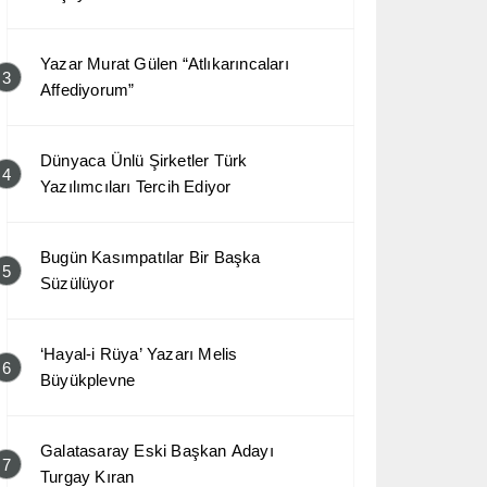
Yazar Murat Gülen “Atlıkarıncaları
3
Affediyorum”
Dünyaca Ünlü Şirketler Türk
4
Yazılımcıları Tercih Ediyor
Bugün Kasımpatılar Bir Başka
5
Süzülüyor
‘Hayal-i Rüya’ Yazarı Melis
6
Büyükplevne
Galatasaray Eski Başkan Adayı
7
Turgay Kıran