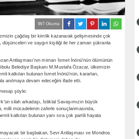
997 Okuma
emizin çağdaş bir kimlik kazanarak gelişmesinde çok
, düşünceleri ve saygın kişiliği ile her zaman şükranla
ozan Antlaşması’nın mimarı İsmet İnönü’nün ölümünün
ibolu Belediye Başkanı M.Mustafa Özacar, ülkemizin
li katkıları bulunan İsmet İnönü’nün, kararları,
nla anılmaya devam edeceğini ifade etti.
mesajı şöyle:
’ün silah arkadaşı, İstiklal Savaşımızın büyük
 milli mücadelenin zaferle sonuçlanmasında,
li katkıları bulunan yanı sıra çok partili hayata
.
ulamayacak bir başbakan, Sevr Antlaşması ve Mondros