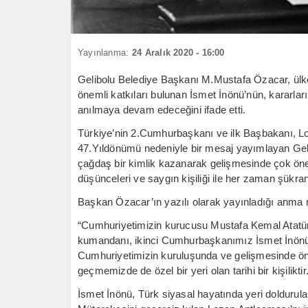
Yayınlanma:
24 Aralık 2020 - 16:00
Gelibolu Belediye Başkanı M.Mustafa Özacar, ülk
önemli katkıları bulunan İsmet İnönü’nün, kararları
anılmaya devam edeceğini ifade etti.
Türkiye’nin 2.Cumhurbaşkanı ve ilk Başbakanı, L
47.Yıldönümü nedeniyle bir mesaj yayımlayan Gel
çağdaş bir kimlik kazanarak gelişmesinde çok önem
düşünceleri ve saygın kişiliği ile her zaman şükra
Başkan Özacar’ın yazılı olarak yayınladığı anma 
“Cumhuriyetimizin kurucusu Mustafa Kemal Atatürk
kumandanı, ikinci Cumhurbaşkanımız İsmet İnönü,
Cumhuriyetimizin kuruluşunda ve gelişmesinde önem
geçmemizde de özel bir yeri olan tarihi bir kişiliktir
İsmet İnönü, Türk siyasal hayatında yeri doldur