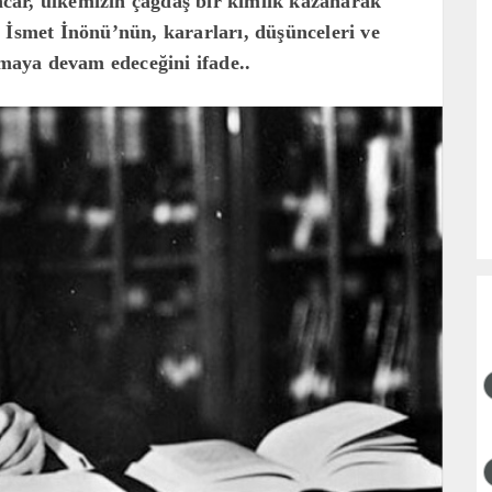
car, ülkemizin çağdaş bir kimlik kazanarak
 İsmet İnönü’nün, kararları, düşünceleri ve
lmaya devam edeceğini ifade..