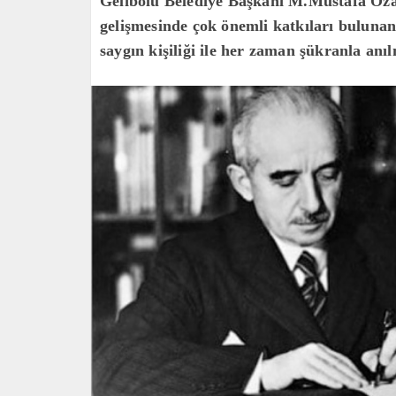
Gelibolu Belediye Başkanı M.Mustafa Öza
gelişmesinde çok önemli katkıları bulunan
saygın kişiliği ile her zaman şükranla anı