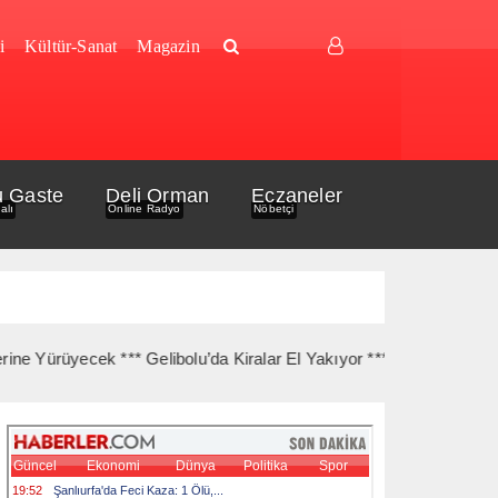
i
Kültür-Sanat
Magazin
u Gaste
Deli Orman
Eczaneler
alı
Online Radyo
Nöbetçi
rüyecek *** Gelibolu’da Kiralar El Yakıyor *** Gelibolu Açıklarında