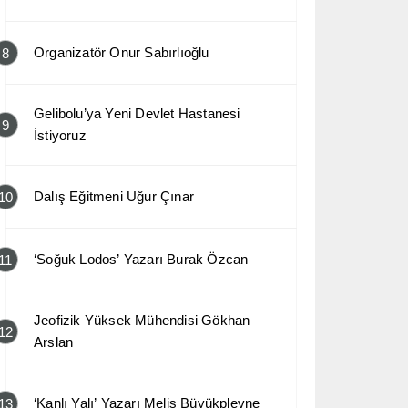
Organizatör Onur Sabırlıoğlu
8
Gelibolu’ya Yeni Devlet Hastanesi
9
İstiyoruz
Dalış Eğitmeni Uğur Çınar
10
‘Soğuk Lodos’ Yazarı Burak Özcan
11
Jeofizik Yüksek Mühendisi Gökhan
12
Arslan
‘Kanlı Yalı’ Yazarı Melis Büyükplevne
13