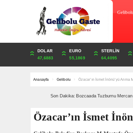
Gelibol
DOLAR
ONS
EURO
ALTIN
STERLİN
ÇEYREK
47,6883
4,337,11
55,1869
6,651,01
64,4095
10,874,40
Anasayfa
Gelibolu
Özacar’ın İsmet İnönü’yü Anma 
Son Dakika: Bozcaada Tuzburnu Mercan Resifleri’n
Özacar’ın İsmet İnö