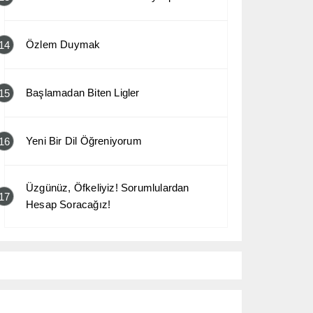
Özlem Duymak
14
Başlamadan Biten Ligler
15
Yeni Bir Dil Öğreniyorum
16
Üzgünüz, Öfkeliyiz! Sorumlulardan
17
Hesap Soracağız!